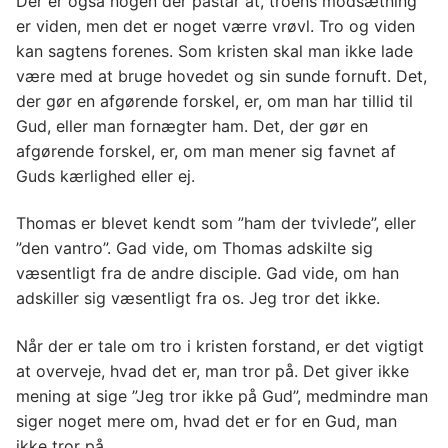
Der er også nogen der påstår at, troens modsætning
er viden, men det er noget værre vrøvl. Tro og viden
kan sagtens forenes. Som kristen skal man ikke lade
være med at bruge hovedet og sin sunde fornuft. Det,
der gør en afgørende forskel, er, om man har tillid til
Gud, eller man fornægter ham. Det, der gør en
afgørende forskel, er, om man mener sig favnet af
Guds kærlighed eller ej.
Thomas er blevet kendt som ”ham der tvivlede”, eller
”den vantro”. Gad vide, om Thomas adskilte sig
væsentligt fra de andre disciple. Gad vide, om han
adskiller sig væsentligt fra os. Jeg tror det ikke.
Når der er tale om tro i kristen forstand, er det vigtigt
at overveje, hvad det er, man tror på. Det giver ikke
mening at sige ”Jeg tror ikke på Gud”, medmindre man
siger noget mere om, hvad det er for en Gud, man
ikke tror på.