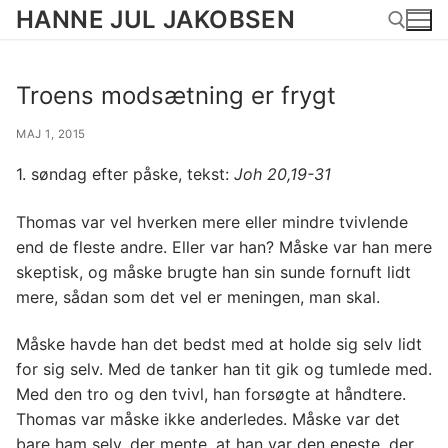
Spring
HANNE JUL JAKOBSEN
til
indhold
Troens modsætning er frygt
Søg efter:
MAJ 1, 2015
1. søndag efter påske, tekst:
Joh 20,19-31
Thomas var vel hverken mere eller mindre tvivlende
end de fleste andre. Eller var han? Måske var han mere
skeptisk, og måske brugte han sin sunde fornuft lidt
mere, sådan som det vel er meningen, man skal.
Måske havde han det bedst med at holde sig selv lidt
for sig selv. Med de tanker han tit gik og tumlede med.
Med den tro og den tvivl, han forsøgte at håndtere.
Thomas var måske ikke anderledes. Måske var det
bare ham selv, der mente, at han var den eneste, der