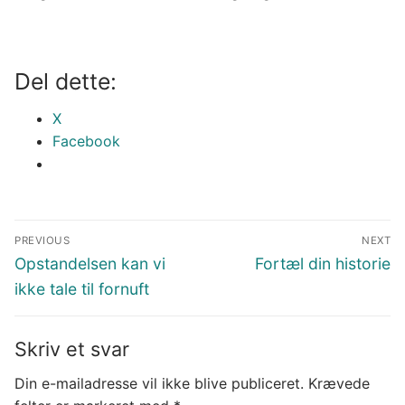
Del dette:
X
Facebook
Indlægsnavigation
PREVIOUS
NEXT
Previous
Next
Opstandelsen kan vi
Fortæl din historie
post:
post:
ikke tale til fornuft
Skriv et svar
Din e-mailadresse vil ikke blive publiceret.
Krævede