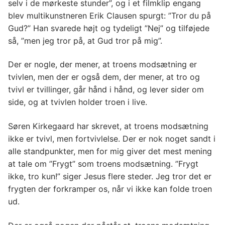
selv i de mørkeste stunder”, og i et filmklip engang
blev multikunstneren Erik Clausen spurgt: ”Tror du på
Gud?” Han svarede højt og tydeligt ”Nej” og tilføjede
så, ”men jeg tror på, at Gud tror på mig”.
Der er nogle, der mener, at troens modsætning er
tvivlen, men der er også dem, der mener, at tro og
tvivl er tvillinger, går hånd i hånd, og lever sider om
side, og at tvivlen holder troen i live.
Søren Kirkegaard har skrevet, at troens modsætning
ikke er tvivl, men fortvivlelse. Der er nok noget sandt i
alle standpunkter, men for mig giver det mest mening
at tale om ”Frygt” som troens modsætning. ”Frygt
ikke, tro kun!” siger Jesus flere steder. Jeg tror det er
frygten der forkramper os, når vi ikke kan folde troen
ud.