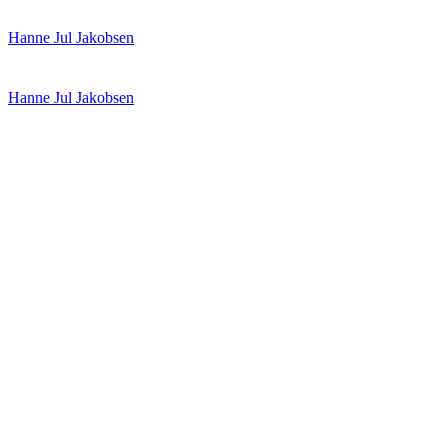
Spring
Menu
Luk
Hanne Jul Jakobsen
til
indhold
Hanne Jul Jakobsen