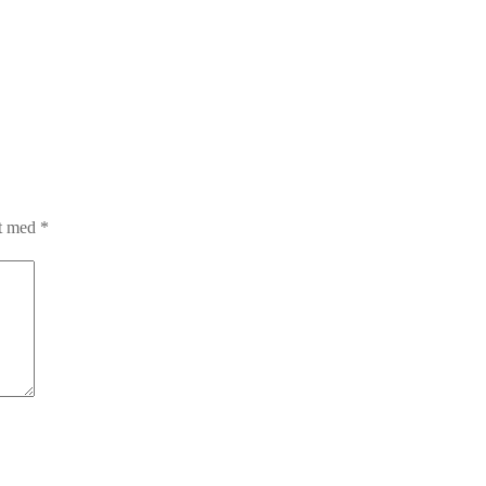
et med
*