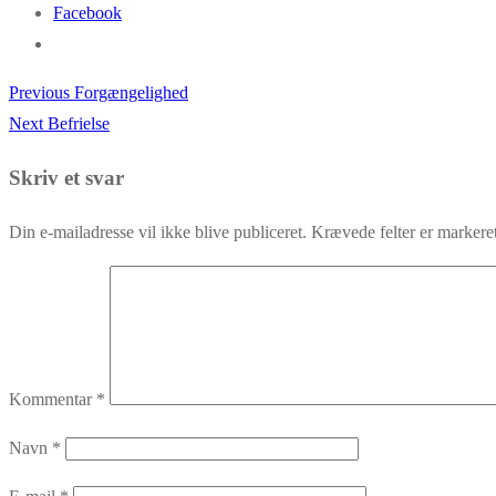
Facebook
Previous
Previous
Forgængelighed
Indlægsnavigation
Next
post:
Next
Befrielse
post:
Skriv et svar
Din e-mailadresse vil ikke blive publiceret.
Krævede felter er marker
Kommentar
*
Navn
*