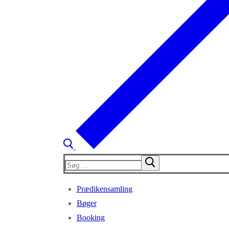
Søg
efter:
Prædikensamling
Bøger
Booking