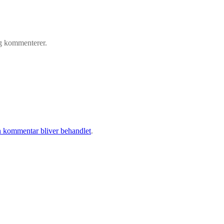
eg kommenterer.
 kommentar bliver behandlet
.