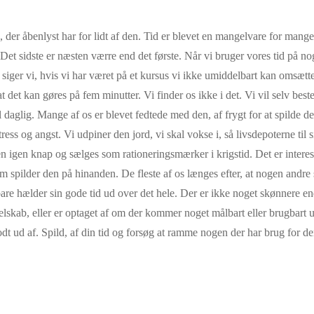
én, der åbenlyst har for lidt af den. Tid er blevet en mangelvare for mange
. Det sidste er næsten værre end det første. Når vi bruger vores tid på no
, siger vi, hvis vi har været på et kursus vi ikke umiddelbart kan omsætte i
at det kan gøres på fem minutter. Vi finder os ikke i det. Vi vil selv be
 daglig. Mange af os er blevet fedtede med den, af frygt for at spilde de
tress og angst. Vi udpiner den jord, vi skal vokse i, så livsdepoterne til 
 igen knap og sælges som rationeringsmærker i krigstid. Det er interess
 spilder den på hinanden. De fleste af os længes efter, at nogen andre 
re hælder sin gode tid ud over det hele. Der er ikke noget skønnere end 
 selskab, eller er optaget af om der kommer noget målbart eller brugbart 
odt ud af. Spild, af din tid og forsøg at ramme nogen der har brug for de