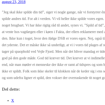
august 23, 2018
”Jeg skal ikke spilde din tid”, siger vi nogle gange, når vi forstyrrer 
spilde andres tid. For alt i verden. Vi vil heller ikke spilde vores egen
noget brugbart. Vi har ikke rigtig råd til andet, synes vi. ”Spild af tid”
at vente hos vagtlægen eller i køen i Fakta, der ellers reklamerer med 
den. Ikke kun i toget, hvor den ifølge DSB er vores egen. Nej, også til
det yderste. Det er måske ikke så underligt, at vi i vores tid plages af s
tager på spaophold ved Vejle Fjord. Men når det bliver mandag er tiden
god på den gode måde. God tid kræver tid. Det kræver at vi indimellem
end, når man møder et menneske der ikke er ramt af tidspres og som ba
ikke er spildt. Folk som ikke skeler til klokken når de keder sig i ens
og som udefra ligner et spild, den vokser der overraskende tit noget g
Del dette:
X