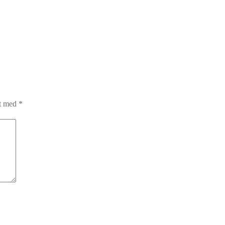
et med
*