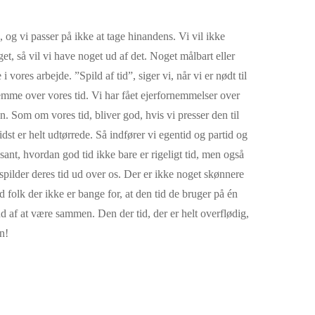
, og vi passer på ikke at tage hinandens. Vi vil ikke
get, så vil vi have noget ud af det. Noget målbart eller
 vores arbejde. ”Spild af tid”, siger vi, når vi er nødt til
stemme over vores tid. Vi har fået ejerfornemmelser over
n. Som om vores tid, bliver god, hvis vi presser den til
sidst er helt udtørrede. Så indfører vi egentid og partid og
ant, hvordan god tid ikke bare er rigeligt tid, men også
spilder deres tid ud over os. Der er ikke noget skønnere
folk der ikke er bange for, at den tid de bruger på én
ud af at være sammen. Den der tid, der er helt overflødig,
n!