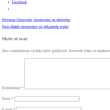
Facebook
Previous
Previous
Opgivelse, hengivelse og tilgivelse
Indlægsnavigation
Next
post:
Next
Bløde mennesker og firkantede regler
post:
Skriv et svar
Din e-mailadresse vil ikke blive publiceret.
Krævede felter er marker
Kommentar
*
Navn
*
E-mail
*