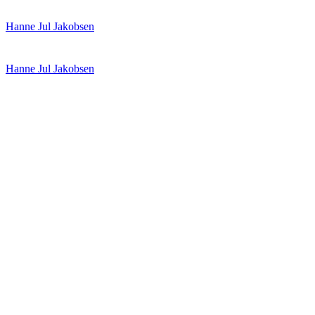
Spring
Menu
Luk
Hanne Jul Jakobsen
til
indhold
Hanne Jul Jakobsen