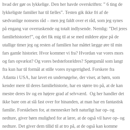
hvad der gør os lykkelige. Den her havde overskriften: ” 6 ting de
lykkeligste familier har til fælles”. Testen gik ikke fri af de
sædvanlige nonsens råd – men jeg faldt over et råd, som jeg synes
på engang var overraskende og totalt indlysende. Nemlig: ”Del jeres
familiehistorier!”, og det fik mig til at se med mildere øjne på de
utallige timer jeg og resten af familien har måttet lægge øre til min
fars gamle historier. Hvor kommer vi fra? Hvordan var vores mors
og fars opvækst? Og vores bedsteforældres? Spørgsmål som langt
fra kun har til formål at stille vores nysgerrighed. Forskere fra
Atlanta i USA, har lavet en undersøgelse, der viser, at børn, som
kender mere til deres familiehistorie, har en større tro på, at de kan
mestre deres liv og en højere grad af selvværd. Og her handler det
ikke bare om at slå fast over for hinanden, at man har en fantastisk
familie. Forståelsen for, at mennesker helt naturligt har op- og
nedture, giver børn mulighed for at lære, at de også vil have op- og
nedture. Det giver dem tillid til at tro på, at de også kan komme