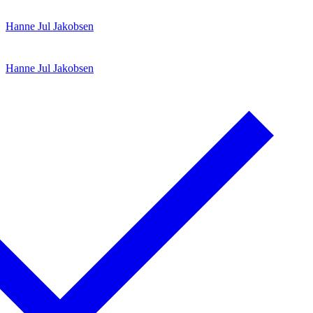
Spring
Menu
Luk
Hanne Jul Jakobsen
til
indhold
Hanne Jul Jakobsen