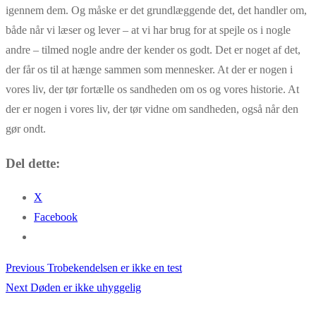
igennem dem. Og måske er det grundlæggende det, det handler om,
både når vi læser og lever – at vi har brug for at spejle os i nogle
andre – tilmed nogle andre der kender os godt. Det er noget af det,
der får os til at hænge sammen som mennesker. At der er nogen i
vores liv, der tør fortælle os sandheden om os og vores historie. At
der er nogen i vores liv, der tør vidne om sandheden, også når den
gør ondt.
Del dette:
X
Facebook
Previous
Previous
Trobekendelsen er ikke en test
Indlægsnavigation
Next
post:
Next
Døden er ikke uhyggelig
post: