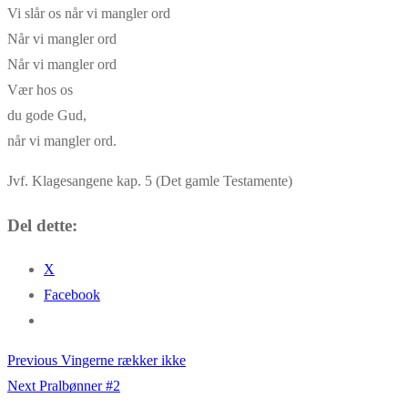
Vi slår os når vi mangler ord
Når vi mangler ord
Når vi mangler ord
Vær hos os
du gode Gud,
når vi mangler ord.
Jvf. Klagesangene kap. 5 (Det gamle Testamente)
Del dette:
X
Facebook
Previous
Previous
Vingerne rækker ikke
Indlægsnavigation
Next
post:
Next
Pralbønner #2