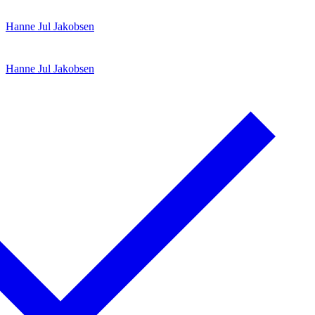
Spring
Menu
Luk
Hanne Jul Jakobsen
til
indhold
Hanne Jul Jakobsen