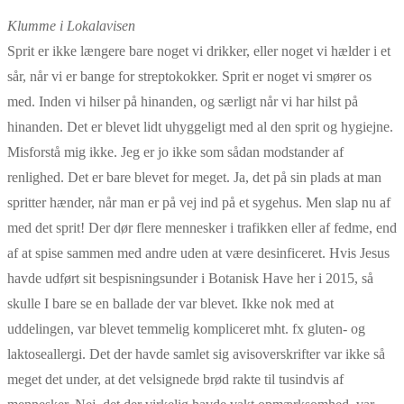
Klumme i Lokalavisen
Sprit er ikke længere bare noget vi drikker, eller noget vi hælder i et
sår, når vi er bange for streptokokker. Sprit er noget vi smører os
med. Inden vi hilser på hinanden, og særligt når vi har hilst på
hinanden. Det er blevet lidt uhyggeligt med al den sprit og hygiejne.
Misforstå mig ikke. Jeg er jo ikke som sådan modstander af
renlighed. Det er bare blevet for meget. Ja, det på sin plads at man
spritter hænder, når man er på vej ind på et sygehus. Men slap nu af
med det sprit! Der dør flere mennesker i trafikken eller af fedme, end
af at spise sammen med andre uden at være desinficeret. Hvis Jesus
havde udført sit bespisningsunder i Botanisk Have her i 2015, så
skulle I bare se en ballade der var blevet. Ikke nok med at
uddelingen, var blevet temmelig kompliceret mht. fx gluten- og
laktoseallergi. Det der havde samlet sig avisoverskrifter var ikke så
meget det under, at det velsignede brød rakte til tusindvis af