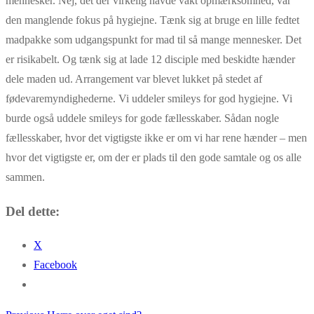
mennesker. Nej, det der virkelig havde vakt opmærksomhed, var
den manglende fokus på hygiejne. Tænk sig at bruge en lille fedtet
madpakke som udgangspunkt for mad til så mange mennesker. Det
er risikabelt. Og tænk sig at lade 12 disciple med beskidte hænder
dele maden ud. Arrangement var blevet lukket på stedet af
fødevaremyndighederne. Vi uddeler smileys for god hygiejne. Vi
burde også uddele smileys for gode fællesskaber. Sådan nogle
fællesskaber, hvor det vigtigste ikke er om vi har rene hænder – men
hvor det vigtigste er, om der er plads til den gode samtale og os alle
sammen.
Del dette:
X
Facebook