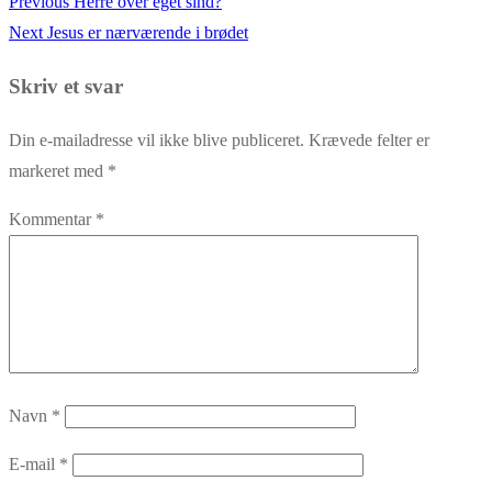
Previous
Previous
Herre over eget sind?
Indlægsnavigation
Next
post:
Next
Jesus er nærværende i brødet
post:
Skriv et svar
Din e-mailadresse vil ikke blive publiceret.
Krævede felter er
markeret med
*
Kommentar
*
Navn
*
E-mail
*