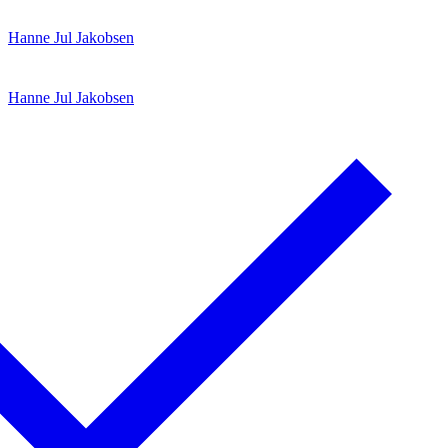
Spring
Menu
Luk
Hanne Jul Jakobsen
til
indhold
Hanne Jul Jakobsen