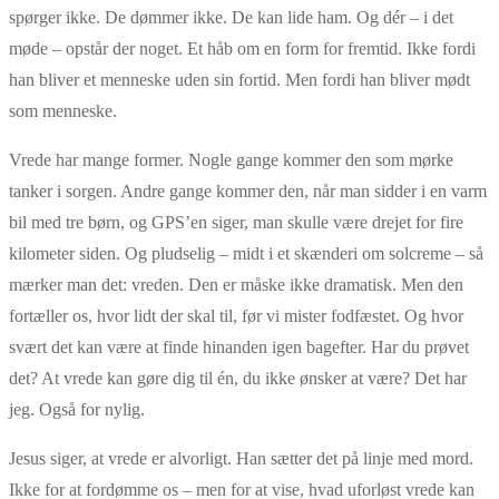
spørger ikke. De dømmer ikke. De kan lide ham. Og dér – i det
møde – opstår der noget. Et håb om en form for fremtid. Ikke fordi
han bliver et menneske uden sin fortid. Men fordi han bliver mødt
som menneske.
Vrede har mange former. Nogle gange kommer den som mørke
tanker i sorgen. Andre gange kommer den, når man sidder i en varm
bil med tre børn, og GPS’en siger, man skulle være drejet for fire
kilometer siden. Og pludselig – midt i et skænderi om solcreme – så
mærker man det: vreden. Den er måske ikke dramatisk. Men den
fortæller os, hvor lidt der skal til, før vi mister fodfæstet. Og hvor
svært det kan være at finde hinanden igen bagefter. Har du prøvet
det? At vrede kan gøre dig til én, du ikke ønsker at være? Det har
jeg. Også for nylig.
Jesus siger, at vrede er alvorligt. Han sætter det på linje med mord.
Ikke for at fordømme os – men for at vise, hvad uforløst vrede kan