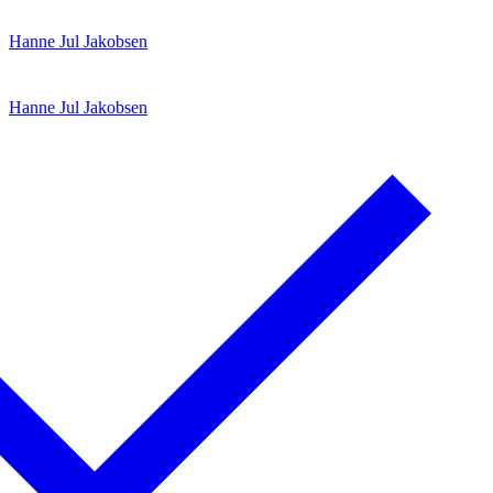
Spring
Menu
Luk
Hanne Jul Jakobsen
til
indhold
Hanne Jul Jakobsen