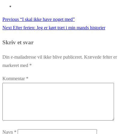
Previous
Previous
“I skal ikke have noget med”
Indlægsnavigation
Next
post:
Next
Efter ferien: Jeg er kørt træt i min mands historier
post:
Skriv et svar
Din e-mailadresse vil ikke blive publiceret.
Krævede felter er
markeret med
*
Kommentar
*
Navn
*