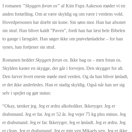
I romanen
”Skyggen foran os”
af Kim Fupz Aakeson møder vi en
anden fortælling. Om at være skyldig og om være i vredens vold.
Hovedpersonen har dræbt sin kone. Sin søns mor. Han har afsonet
sin straf. Han bliver kaldt ”Paven”, fordi han har læst hele Bibelen
to gange i fængslet. Han søger ikke om prøveløsladelse – for han
synes, han fortjener sin straf.
Romanen hedder
Skyggen foran os
. Ikke bag os – men foran os.
Skylden kaster en skygge, der går i forvejen. Den skygger for alt.
Den farver hvert eneste møde med verden. Og da han bliver løsladt,
er det ikke anderledes. Han er stadig skyldig. Også når han ser sig
selv i spejlet og gør status:
“Okay, tænker jeg. Jeg er ædru alkoholiker. Ikkeryger. Jeg er
drabsmand. Jeg er far. Jeg er 52 år. Jeg vejer 75 kg plus minus. Jeg
er drabsmand. Jeg er far. Ikkeryger. Jeg er løsladt. Jeg er ædru. Jeg
er clean. Jeg er drabsmand. Jeg er min ven Mikaels ven. Jeg er ikke