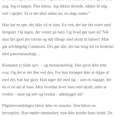
ung. Jeg er nøgen. Plus minus. Jeg nikker derinde, nikker til mig
selv i spejlet. Så er det altså sådan nu, en slags status.”
Han har en søn, der ikke vil se ham. En ven, der har det svært med
fængsler. Og ingen, der venter på ham. Og hvad gør man så? Når
man har gjort det værste og står tilbage med skyld til halsen? Man
går selvfølgelig Caminoen. Det gør alle, der har brug for en livskrise
med panoramaudsigt…
Romanen er både sjov – og menneskeklog. Den giver ikke lette
svar. Og det er det fine ved den. For han forsøger ikke at slippe af
med det, han har gjort. Han tager det med sig – som en bagage, der
nu er en del af ham. Men hvordan lever man med skyld, uden at
vreden – mod sig selv og verden – ødelægger alt?
Pilgrimsvandringen bliver ikke en renselse. Den bliver en
bevægelse. Han møder mennesker, som ikke kender hans fortid. De