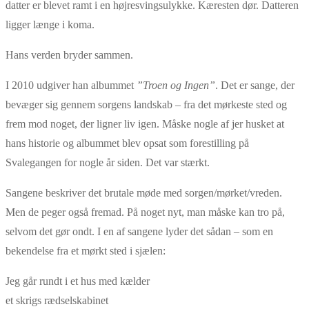
datter er blevet ramt i en højresvingsulykke. Kæresten dør. Datteren
ligger længe i koma.
Hans verden bryder sammen.
I 2010 udgiver han albummet
”Troen og Ingen”
. Det er sange, der
bevæger sig gennem sorgens landskab – fra det mørkeste sted og
frem mod noget, der ligner liv igen. Måske nogle af jer husket at
hans historie og albummet blev opsat som forestilling på
Svalegangen for nogle år siden. Det var stærkt.
Sangene beskriver det brutale møde med sorgen/mørket/vreden.
Men de peger også fremad. På noget nyt, man måske kan tro på,
selvom det gør ondt. I en af sangene lyder det sådan – som en
bekendelse fra et mørkt sted i sjælen:
Jeg går rundt i et hus med kælder
et skrigs rædselskabinet