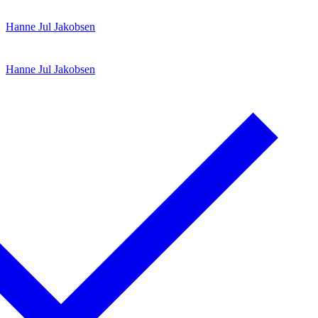
Spring
Menu
Luk
Hanne Jul Jakobsen
til
indhold
Hanne Jul Jakobsen