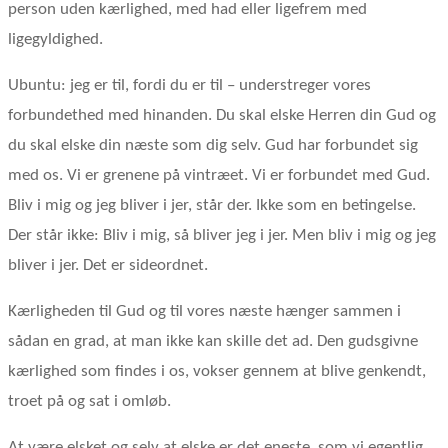
person uden kærlighed, med had eller ligefrem med
ligegyldighed.
Ubuntu: jeg er til, fordi du er til – understreger vores
forbundethed med hinanden. Du skal elske Herren din Gud og
du skal elske din næste som dig selv. Gud har forbundet sig
med os. Vi er grenene på vintræet. Vi er forbundet med Gud.
Bliv i mig og jeg bliver i jer, står der. Ikke som en betingelse.
Der står ikke: Bliv i mig, så bliver jeg i jer. Men bliv i mig og jeg
bliver i jer. Det er sideordnet.
Kærligheden til Gud og til vores næste hænger sammen i
sådan en grad, at man ikke kan skille det ad. Den gudsgivne
kærlighed som findes i os, vokser gennem at blive genkendt,
troet på og sat i omløb.
At være elsket og selv at elske er det eneste, som vi egentlig