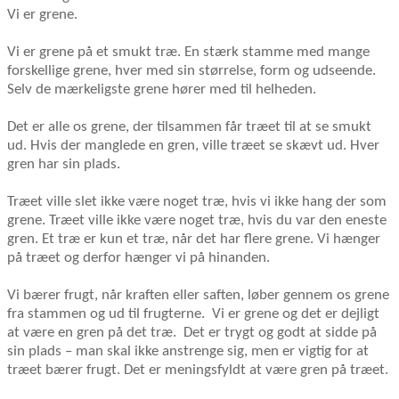
Vi er grene.
Vi er grene på et smukt træ. En stærk stamme med mange
forskellige grene, hver med sin størrelse, form og udseende.
Selv de mærkeligste grene hører med til helheden.
Det er alle os grene, der tilsammen får træet til at se smukt
ud. Hvis der manglede en gren, ville træet se skævt ud. Hver
gren har sin plads.
Træet ville slet ikke være noget træ, hvis vi ikke hang der som
grene. Træet ville ikke være noget træ, hvis du var den eneste
gren. Et træ er kun et træ, når det har flere grene. Vi hænger
på træet og derfor hænger vi på hinanden.
Vi bærer frugt, når kraften eller saften, løber gennem os grene
fra stammen og ud til frugterne.
Vi er grene og det er dejligt
at være en gren på det træ.
Det er trygt og godt at sidde på
sin plads – man skal ikke anstrenge sig, men er vigtig for at
træet bærer frugt. Det er meningsfyldt at være gren på træet.