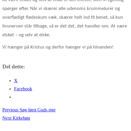
spørger efter. Når vi skærer alle udenoms krummelurer og
overflødigt flødeskum væk, skærer helt ind til benet, så kun
livsnerven står tilbage, så er det det, det handler om: At være
elsket – og selv at elske.
Vi hænger på Kristus og derfor hænger vi på hinanden!
Del dette:
X
Facebook
Previous
Previous
Søg først Guds rige
Indlægsnavigation
Next
post:
Next
Kirkebøn
post: