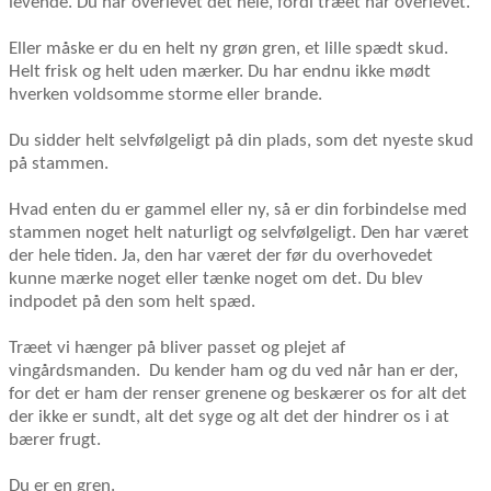
levende. Du har overlevet det hele, fordi træet har overlevet.
Eller måske er du en helt ny grøn gren, et lille spædt skud.
Helt frisk og helt uden mærker. Du har endnu ikke mødt
hverken voldsomme storme eller brande.
Du sidder helt selvfølgeligt på din plads, som det nyeste skud
på stammen.
Hvad enten du er gammel eller ny, så er din forbindelse med
stammen noget helt naturligt og selvfølgeligt. Den har været
der hele tiden. Ja, den har været der før du overhovedet
kunne mærke noget eller tænke noget om det. Du blev
indpodet på den som helt spæd.
Træet vi hænger på bliver passet og plejet af
vingårdsmanden.
Du kender ham og du ved når han er der,
for det er ham der renser grenene og beskærer os for alt det
der ikke er sundt, alt det syge og alt det der hindrer os i at
bærer frugt.
Du er en gren.