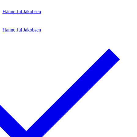
Spring
Menu
Luk
Hanne Jul Jakobsen
til
indhold
Hanne Jul Jakobsen