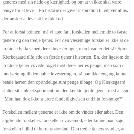
generøs med sin nåde og kærlighed, og om at vi ikke skal være
bange for at leve – En historie der giver inspiration til enhver af os,
der ønsker at leve sit liv fuldt ud.
For at forstå pointen, må vi tage fat i forskellen mellem de to første
tjenere og den tredje tjener. For den væsentlige forskel er ikke at de
to første lykkes med deres investeringer, men hvad er det så? Søren
Kierkegaard tilføjede en fjerde tjener i historien. En, der ligesom de
to første tjener vovede noget med deres herres penge, men som i
modsætning til dem tabte investeringen, så han ikke engang kunne
betale herren den oprindelige sum penge tilbage. Og Kierkegaard
slutter sit tankeeksperiment om den tænkte fjerde tjener, med at sige:
”Mon han dog ikke snarere fandt tilgivelsen end hin forsigtige?”
Forskellen mellem tjenerne er ikke om de vinder eller taber. Den
afgørende forskel er, forskellen i vovemod, eller kunne man sige:
forskellen i tillid til herrens storsind. Den tredje tjeners synd er, at