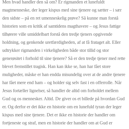
Men hvad handler den så om? Er rigmanden et lunefuldt
magtmenneske, der leger kispus med sine tjenere og sætter – i sær
den sidste – på en ret umenneskelig prøve? Så kunne man forstå
historien som en kritik af samtidens magthavere – og Jesus fattige
tilhørere ville umiddelbart forstå den tredje tjeners opgivende
holdning, og genkende uretfærdigheden, af at få frataget alt. Eller
udtrykker rigmanden i virkeligheden både stor tillid og stor
generøsitet i forhold til sine tjenere? Så er den tredje tjener med rette
blevet fremstillet tragisk. Han kan ikke se, han har fået store
muligheder, måske er han endda misundelig over at de andre tjenere
har fået mere end ham – og holder sig selv fast i en offerrolle. Når
Jesus fortæller lignelser, så handler de altid om forholdet mellem
Gud og os mennesker. Altid. De giver os et billede på hvordan Gud
er. Og derfor er det ikke en historie om en lunefuld tyran der leger
kispus med sine tjenere. Det er ikke en historie der handler om
fortjeneste og straf, men en historie der handler om at Gud er