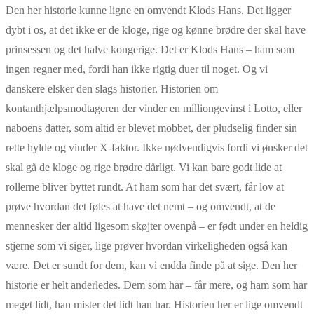
Den her historie kunne ligne en omvendt Klods Hans. Det ligger
dybt i os, at det ikke er de kloge, rige og kønne brødre der skal have
prinsessen og det halve kongerige. Det er Klods Hans – ham som
ingen regner med, fordi han ikke rigtig duer til noget. Og vi
danskere elsker den slags historier. Historien om
kontanthjælpsmodtageren der vinder en milliongevinst i Lotto, eller
naboens datter, som altid er blevet mobbet, der pludselig finder sin
rette hylde og vinder X-faktor. Ikke nødvendigvis fordi vi ønsker det
skal gå de kloge og rige brødre dårligt. Vi kan bare godt lide at
rollerne bliver byttet rundt. At ham som har det svært, får lov at
prøve hvordan det føles at have det nemt – og omvendt, at de
mennesker der altid ligesom skøjter ovenpå – er født under en heldig
stjerne som vi siger, lige prøver hvordan virkeligheden også kan
være. Det er sundt for dem, kan vi endda finde på at sige. Den her
historie er helt anderledes. Dem som har – får mere, og ham som har
meget lidt, han mister det lidt han har. Historien her er lige omvendt