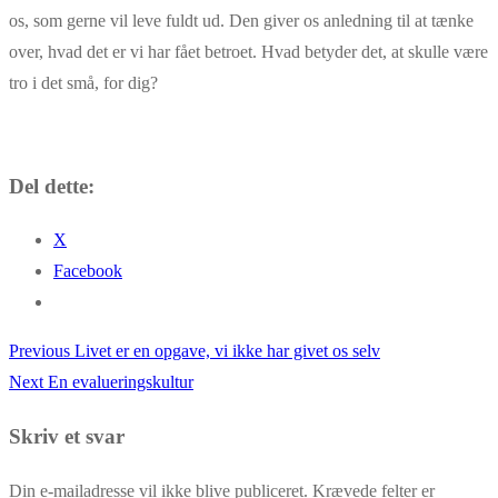
os, som gerne vil leve fuldt ud. Den giver os anledning til at tænke
over, hvad det er vi har fået betroet. Hvad betyder det, at skulle være
tro i det små, for dig?
Del dette:
X
Facebook
Previous
Previous
Livet er en opgave, vi ikke har givet os selv
Indlægsnavigation
Next
post:
Next
En evalueringskultur
post:
Skriv et svar
Din e-mailadresse vil ikke blive publiceret.
Krævede felter er