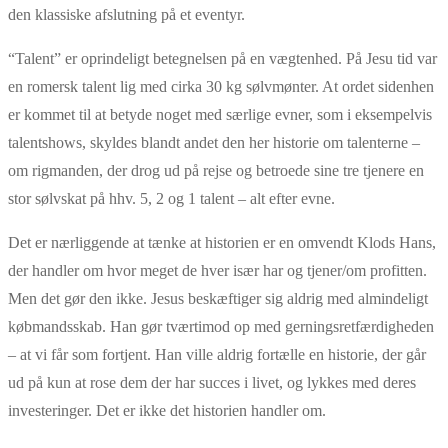
den klassiske afslutning på et eventyr.
“Talent” er oprindeligt betegnelsen på en vægtenhed. På Jesu tid var
en romersk talent lig med cirka 30 kg sølvmønter. At ordet sidenhen
er kommet til at betyde noget med særlige evner, som i eksempelvis
talentshows, skyldes blandt andet den her historie om talenterne –
om rigmanden, der drog ud på rejse og betroede sine tre tjenere en
stor sølvskat på hhv. 5, 2 og 1 talent – alt efter evne.
Det er nærliggende at tænke at historien er en omvendt Klods Hans,
der handler om hvor meget de hver især har og tjener/om profitten.
Men det gør den ikke. Jesus beskæftiger sig aldrig med almindeligt
købmandsskab. Han gør tværtimod op med gerningsretfærdigheden
– at vi får som fortjent. Han ville aldrig fortælle en historie, der går
ud på kun at rose dem der har succes i livet, og lykkes med deres
investeringer. Det er ikke det historien handler om.