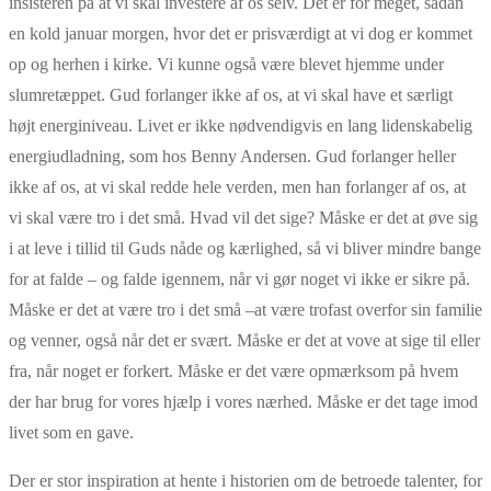
insisteren på at vi skal investere af os selv. Det er for meget, sådan
en kold januar morgen, hvor det er prisværdigt at vi dog er kommet
op og herhen i kirke. Vi kunne også være blevet hjemme under
slumretæppet. Gud forlanger ikke af os, at vi skal have et særligt
højt energiniveau. Livet er ikke nødvendigvis en lang lidenskabelig
energiudladning, som hos Benny Andersen. Gud forlanger heller
ikke af os, at vi skal redde hele verden, men han forlanger af os, at
vi skal være tro i det små. Hvad vil det sige? Måske er det at øve sig
i at leve i tillid til Guds nåde og kærlighed, så vi bliver mindre bange
for at falde – og falde igennem, når vi gør noget vi ikke er sikre på.
Måske er det at være tro i det små –at være trofast overfor sin familie
og venner, også når det er svært. Måske er det at vove at sige til eller
fra, når noget er forkert. Måske er det være opmærksom på hvem
der har brug for vores hjælp i vores nærhed. Måske er det tage imod
livet som en gave.
Der er stor inspiration at hente i historien om de betroede talenter, for