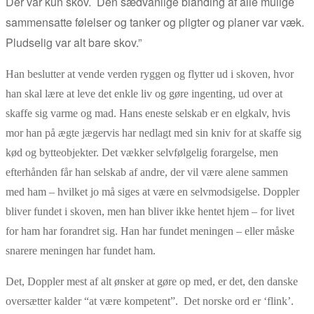
Der var kun skov. Den sædvanlige blanding af alle mulige
sammensatte følelser og tanker og pligter og planer var væk.
Pludselig var alt bare skov.”
Han beslutter at vende verden ryggen og flytter ud i skoven, hvor
han skal lære at leve det enkle liv og gøre ingenting, ud over at
skaffe sig varme og mad. Hans eneste selskab er en elgkalv, hvis
mor han på ægte jægervis har nedlagt med sin kniv for at skaffe sig
kød og bytteobjekter. Det vækker selvfølgelig forargelse, men
efterhånden får han selskab af andre, der vil være alene sammen
med ham – hvilket jo må siges at være en selvmodsigelse. Doppler
bliver fundet i skoven, men han bliver ikke hentet hjem – for livet
for ham har forandret sig. Han har fundet meningen – eller måske
snarere meningen har fundet ham.
Det, Doppler mest af alt ønsker at gøre op med, er det, den danske
oversætter kalder “at være kompetent”. Det norske ord er ‘flink’.