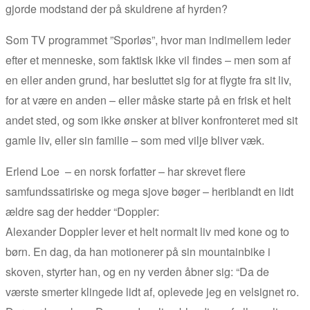
gjorde modstand der på skuldrene af hyrden?
Som TV programmet ”Sporløs”, hvor man indimellem leder
efter et menneske, som faktisk ikke vil findes – men som af
en eller anden grund, har besluttet sig for at flygte fra sit liv,
for at være en anden – eller måske starte på en frisk et helt
andet sted, og som ikke ønsker at bliver konfronteret med sit
gamle liv, eller sin familie – som med vilje bliver væk.
Erlend Loe – en norsk forfatter – har skrevet flere
samfundssatiriske og mega sjove bøger – heriblandt en lidt
ældre sag der hedder “Doppler:
Alexander Doppler lever et helt normalt liv med kone og to
børn. En dag, da han motionerer på sin mountainbike i
skoven, styrter han, og en ny verden åbner sig: “Da de
værste smerter klingede lidt af, oplevede jeg en velsignet ro.