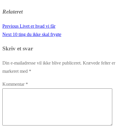
Relateret
Previous
Previous
Livet er hvad vi får
Indlægsnavigation
Next
post:
Next
10 ting du ikke skal frygte
post:
Skriv et svar
Din e-mailadresse vil ikke blive publiceret.
Krævede felter er
markeret med
*
Kommentar
*