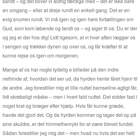
sandt – og det bliver vi aldrig færdige med – det er ikke bare
en omgang – eller at dreje rundt en enkelt gang. Det er en
evig snurren rundt. Vi må igen og igen høre fortællingen om
Gud, som kom løbende og fandt os – og siger til os: Du er der
og jeg er der hos dig! Lidt ligesom, at vi hver aften lægger os
i sengen og trækker dynen op over os, og får kræfter til at
kunne rejse os igen om morgenen.
Mange af os har nogle tydelig e billeder på den indre
nethinde af, hvordan det ser ud, da hyrden hente fåret hjem til
de andre. Jeg forestiller mig et lille nuttet bamseline-agtigt får,
lidt skrøbeligt måske – men i hvert fald nuttet. Det sidder fast i
noget krat og bræger efter hjælp. Hvis får kunne græde,
havde det gjort det. Og da hyrden kommer og tager det op på
sine skuldre, er det himmelhenrykt for at være blevet fundet.
Sådan forestiller jeg mig det – men hvad nu hvis det ser helt