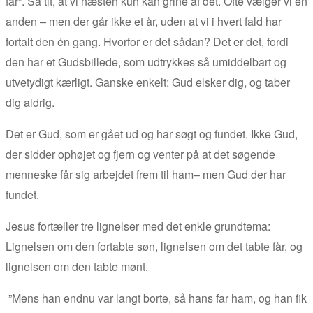
får”. Så tit, at vi næsten kun kan grine af det. Ofte vælger vi en
anden – men der går ikke et år, uden at vi i hvert fald har
fortalt den én gang. Hvorfor er det sådan? Det er det, fordi
den har et Gudsbillede, som udtrykkes så umiddelbart og
utvetydigt kærligt. Ganske enkelt: Gud elsker dig, og taber
dig aldrig.
Det er Gud, som er gået ud og har søgt og fundet. Ikke Gud,
der sidder ophøjet og fjern og venter på at det søgende
menneske får sig arbejdet frem til ham– men Gud der har
fundet.
Jesus fortæller tre lignelser med det enkle grundtema:
Lignelsen om den fortabte søn, lignelsen om det tabte får, og
lignelsen om den tabte mønt.
”Mens han endnu var langt borte, så hans far ham, og han fik