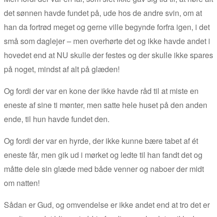
det sønnen havde fundet på, ude hos de andre svin, om at
han da fortrød meget og gerne ville begynde forfra igen, i det
små som daglejer – men overhørte det og ikke havde andet i
hovedet end at NU skulle der festes og der skulle ikke spares
på noget, mindst af alt på glæden!
Og fordi der var en kone der ikke havde råd til at miste en
eneste af sine ti mønter, men satte hele huset på den anden
ende, til hun havde fundet den.
Og fordi der var en hyrde, der ikke kunne bære tabet af ét
eneste får, men gik ud i mørket og ledte til han fandt det og
måtte dele sin glæde med både venner og naboer der midt
om natten!
Sådan er Gud, og omvendelse er ikke andet end at tro det er