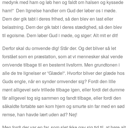
medynk med ham og løb hen og faldt om halsen og kyssede
ham!” Den lignelse handler om Gud der løber os i møde.
Dem der gik tabt i deres frihed, så den blev en last eller
belastning. Dem der gik tabt i deres stædighed, så den blev
til egoisme. Dem løber Gud i møde, og siger: Alt mit er dit!
Derfor skal du omvende dig! Står der. Og det bliver så let
forstået som en præstation, som at vi mennesker skal vende
om/vende tilbage til en bestemt livsform. Men grundtonen i
alle de tre lignelser er ”Glæde!”. Hvorfor bliver der glæde hos
Guds engle, når en synder omvender sig? Fordi den lille
mønt alligevel selv trillede tilbage igen, eller fordi det dumme
får alligevel tog sig sammen og fandt tilbage, eller fordi den
såkaldte fortabte søn kom hjem og smurte sin far med en sød
remse, han havde lært uden ad? Nej!
Men fordi der var en far, som slet ikke gav sig tid til, at høre alt