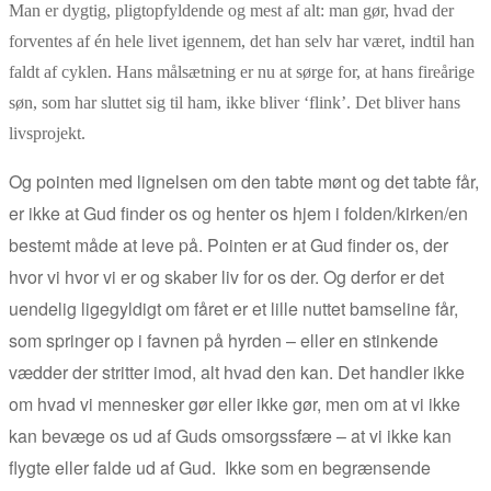
Man er dygtig, pligtopfyldende og mest af alt: man gør, hvad der
forventes af én hele livet igennem, det han selv har været, indtil han
faldt af cyklen. Hans målsætning er nu at sørge for, at hans fireårige
søn, som har sluttet sig til ham, ikke bliver ‘flink’. Det bliver hans
livsprojekt.
Og pointen med lignelsen om den tabte mønt og det tabte får,
er ikke at Gud finder os og henter os hjem i folden/kirken/en
bestemt måde at leve på. Pointen er at Gud finder os, der
hvor vi hvor vi er og skaber liv for os der. Og derfor er det
uendelig ligegyldigt om fåret er et lille nuttet bamseline får,
som springer op i favnen på hyrden – eller en stinkende
vædder der stritter imod, alt hvad den kan. Det handler ikke
om hvad vi mennesker gør eller ikke gør, men om at vi ikke
kan bevæge os ud af Guds omsorgssfære – at vi ikke kan
flygte eller falde ud af Gud. Ikke som en begrænsende