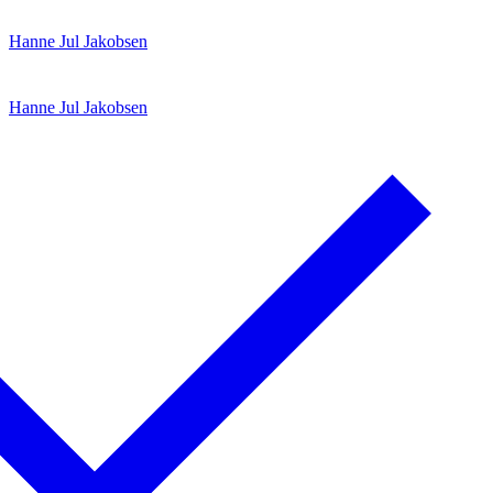
Spring
Menu
Luk
Hanne Jul Jakobsen
til
indhold
Hanne Jul Jakobsen