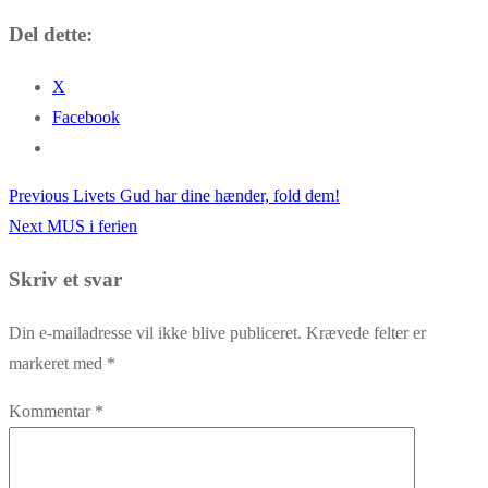
Del dette:
X
Facebook
Previous
Previous
Livets Gud har dine hænder, fold dem!
Indlægsnavigation
Next
post:
Next
MUS i ferien
post:
Skriv et svar
Din e-mailadresse vil ikke blive publiceret.
Krævede felter er
markeret med
*
Kommentar
*