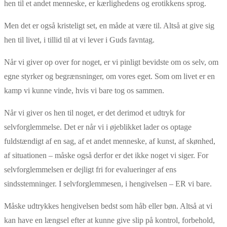
hen til et andet menneske, er kærlighedens og erotikkens sprog.
Men det er også kristeligt set, en måde at være til. Altså at give sig
hen til livet, i tillid til at vi lever i Guds favntag.
Når vi giver op over for noget, er vi pinligt bevidste om os selv, om
egne styrker og begrænsninger, om vores eget. Som om livet er en
kamp vi kunne vinde, hvis vi bare tog os sammen.
Når vi giver os hen til noget, er det derimod et udtryk for
selvforglemmelse. Det er når vi i øjeblikket lader os optage
fuldstændigt af en sag, af et andet menneske, af kunst, af skønhed,
af situationen – måske også derfor er det ikke noget vi siger. For
selvforglemmelsen er dejligt fri for evalueringer af ens
sindsstemninger. I selvforglemmesen, i hengivelsen – ER vi bare.
Måske udtrykkes hengivelsen bedst som håb eller bøn. Altså at vi
kan have en længsel efter at kunne give slip på kontrol, forbehold,