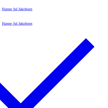
Spring
Menu
Luk
Hanne Jul Jakobsen
til
indhold
Hanne Jul Jakobsen