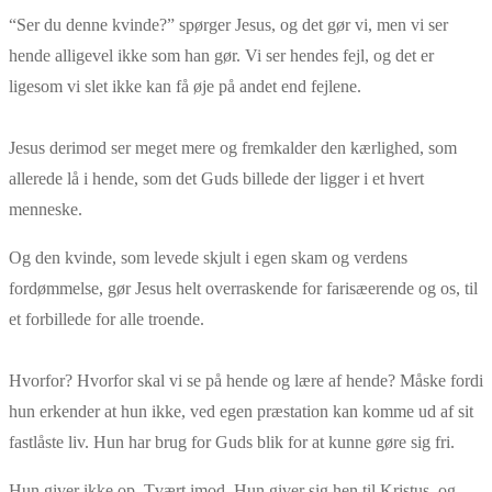
“Ser du denne kvinde?” spørger Jesus, og det gør vi, men vi ser
hende alligevel ikke som han gør. Vi ser hendes fejl, og det er
ligesom vi slet ikke kan få øje på andet end fejlene.
Jesus derimod ser meget mere og fremkalder den kærlighed, som
allerede lå i hende, som det Guds billede der ligger i et hvert
menneske.
Og den kvinde, som levede skjult i egen skam og verdens
fordømmelse, gør Jesus helt overraskende for farisæerende og os, til
et forbillede for alle troende.
Hvorfor? Hvorfor skal vi se på hende og lære af hende? Måske fordi
hun erkender at hun ikke, ved egen præstation kan komme ud af sit
fastlåste liv. Hun har brug for Guds blik for at kunne gøre sig fri.
Hun giver ikke op. Tvært imod. Hun giver sig hen til Kristus, og