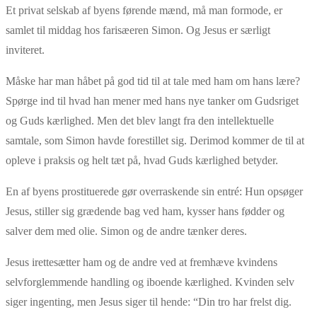
Et privat selskab af byens førende mænd, må man formode, er
samlet til middag hos farisæeren Simon. Og Jesus er særligt
inviteret.
Måske har man håbet på god tid til at tale med ham om hans lære?
Spørge ind til hvad han mener med hans nye tanker om Gudsriget
og Guds kærlighed. Men det blev langt fra den intellektuelle
samtale, som Simon havde forestillet sig. Derimod kommer de til at
opleve i praksis og helt tæt på, hvad Guds kærlighed betyder.
En af byens prostituerede gør overraskende sin entré: Hun opsøger
Jesus, stiller sig grædende bag ved ham, kysser hans fødder og
salver dem med olie. Simon og de andre tænker deres.
Jesus irettesætter ham og de andre ved at fremhæve kvindens
selvforglemmende handling og iboende kærlighed. Kvinden selv
siger ingenting, men Jesus siger til hende: “Din tro har frelst dig.