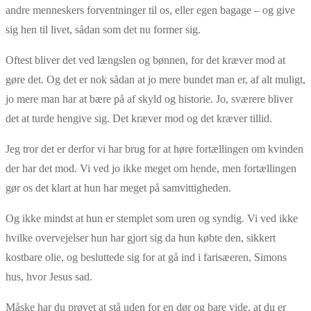
andre menneskers forventninger til os, eller egen bagage – og give
sig hen til livet, sådan som det nu former sig.
Oftest bliver det ved længslen og bønnen, for det kræver mod at
gøre det. Og det er nok sådan at jo mere bundet man er, af alt muligt,
jo mere man har at bære på af skyld og historie. Jo, sværere bliver
det at turde hengive sig. Det kræver mod og det kræver tillid.
Jeg tror det er derfor vi har brug for at høre fortællingen om kvinden
der har det mod. Vi ved jo ikke meget om hende, men fortællingen
gør os det klart at hun har meget på samvittigheden.
Og ikke mindst at hun er stemplet som uren og syndig. Vi ved ikke
hvilke overvejelser hun har gjort sig da hun købte den, sikkert
kostbare olie, og besluttede sig for at gå ind i farisæeren, Simons
hus, hvor Jesus sad.
Måske har du prøvet at stå uden for en dør og bare vide, at du er