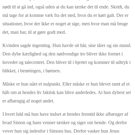
nødt til at gå ind, også uden at du kan tænke det til ende. Skridt, du
må tage for at komme væk fra det sted, hvor du er kørt galt. Der er
situationer, hvor der ikke er noget at sige, men hvor man må bruge
det, man har, til at gøre godt med.
Kvinden sagde ingenting. Hun havde sit hår, sine tårer og sin mund.
Den dybe kærlighed og den nødvendige tro bliver ikke formet i
hovedet og talecentret. Den bliver til i hjertet og kommer til udtryk i
blikket, i berøringen, i bønnen.
Måske er hun nået et nulpunkt. Eller måske er hun blevet ramt af et
håb om at hendes liv faktisk kan blive anderledes. At hun dybest set
er afhængig af noget andet.
I hvert fald må hun have indset at hendes fremtid ikke afhænger af
hvad Simon og hans venner tænker og siger om hende. Og derfor
vover hun sig indenfor i Simons hus. Derfor vasker hun Jesus