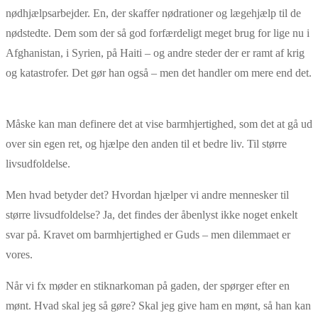
nødhjælpsarbejder. En, der skaffer nødrationer og lægehjælp til de
nødstedte. Dem som der så god forfærdeligt meget brug for lige nu i
Afghanistan, i Syrien, på Haiti – og andre steder der er ramt af krig
og katastrofer. Det gør han også – men det handler om mere end det.
Måske kan man definere det at vise barmhjertighed, som det at gå ud
over sin egen ret, og hjælpe den anden til et bedre liv. Til større
livsudfoldelse.
Men hvad betyder det? Hvordan hjælper vi andre mennesker til
større livsudfoldelse? Ja, det findes der åbenlyst ikke noget enkelt
svar på. Kravet om barmhjertighed er Guds – men dilemmaet er
vores.
Når vi fx møder en stiknarkoman på gaden, der spørger efter en
mønt. Hvad skal jeg så gøre? Skal jeg give ham en mønt, så han kan