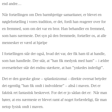
end andre…
Når fortællingen om Den barmhjertige samaritaner, er blevet en
nøglefortælling i vores tradition, er det, fordi han reagerer over for
en fremmed, som om det var en bror. Han behandler en fremmed,
som hans nærmeste. Det syn på den fremmede, fortæller os, at alle
mennesker er værd at hjælpe
I fortællingen står der også, hvad det var, der fik ham til at handle,
som han handlede. Der står, at ”han fik medynk med ham” – i ældre
oversættelser står det endnu stærkere, at han ”ynkedes inderligt”.
Det er den græske glose – splanknizomai – direkte oversat betyder
det egentlig ”han fik ondt i indvoldene” – altså i maven. Det er
faktisk ret fantastisk beskrevet. For det er jo sådan det er: Når man
hører, at ens nærmeste er blevet ramt af noget forfærdeligt, får man
netop fysisk ondt i maven.