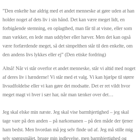
”Den enkelte har aldrig med et andet menneske at gøre uden at han
holder noget af dets liv i sin hånd. Det kan være meget lidt, en
forbigående stemning, en oplagthed, man får til at visne, eller som
man vækker, en lede man uddyber eller hæver. Men det kan også
være forfærdende meget, så det simpelthen står til den enkelte, om
den andens livs lykkes eller ej” (Den etiske fordring)
Altså! Når vi står overfor et andet menneske, står vi altid med noget
af deres liv i hænderne! Vi står med et valg. Vi kan hjælpe til større
livsudfoldelse eller vi kan gøre det modsatte. Det er ret vildt hvor
meget magt vi hver i sær har, når man tænker over det…
Jeg skal elske min næste. Jeg skal vise barmhjertighed – jeg skal
tage vare på den anden – på narkomanen – på den måde der tjener
ham bedst. Men hvordan må jeg selv finde ud af. Jeg må stille mig
selv spørgsmålet, bruge min indlevelse, men barmhjertighed og