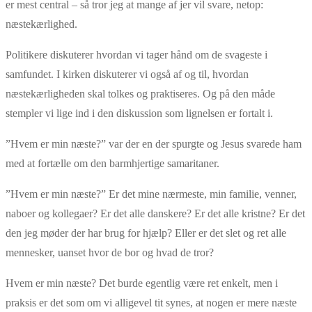
er mest central – så tror jeg at mange af jer vil svare, netop:
næstekærlighed.
Politikere diskuterer hvordan vi tager hånd om de svageste i
samfundet. I kirken diskuterer vi også af og til, hvordan
næstekærligheden skal tolkes og praktiseres. Og på den måde
stempler vi lige ind i den diskussion som lignelsen er fortalt i.
”Hvem er min næste?” var der en der spurgte og Jesus svarede ham
med at fortælle om den barmhjertige samaritaner.
”Hvem er min næste?” Er det mine nærmeste, min familie, venner,
naboer og kollegaer? Er det alle danskere? Er det alle kristne? Er det
den jeg møder der har brug for hjælp? Eller er det slet og ret alle
mennesker, uanset hvor de bor og hvad de tror?
Hvem er min næste? Det burde egentlig være ret enkelt, men i
praksis er det som om vi alligevel tit synes, at nogen er mere næste