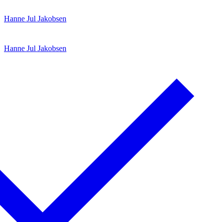
Spring
Menu
Luk
Hanne Jul Jakobsen
til
indhold
Hanne Jul Jakobsen