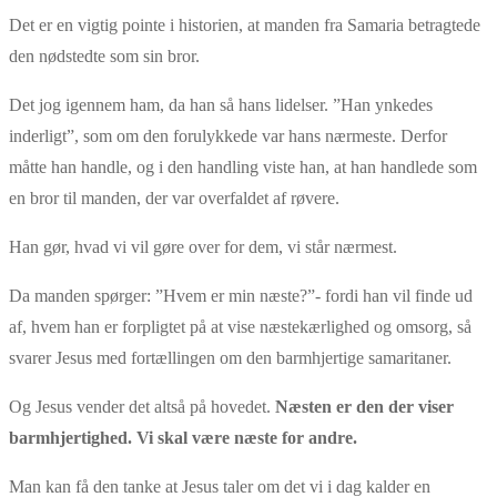
Det er en vigtig pointe i historien, at manden fra Samaria betragtede
den nødstedte som sin bror.
Det jog igennem ham, da han så hans lidelser. ”Han ynkedes
inderligt”, som om den forulykkede var hans nærmeste. Derfor
måtte han handle, og i den handling viste han, at han handlede som
en bror til manden, der var overfaldet af røvere.
Han gør, hvad vi vil gøre over for dem, vi står nærmest.
Da manden spørger: ”Hvem er min næste?”- fordi han vil finde ud
af, hvem han er forpligtet på at vise næstekærlighed og omsorg, så
svarer Jesus med fortællingen om den barmhjertige samaritaner.
Og Jesus vender det altså på hovedet.
Næsten er den der viser
barmhjertighed. Vi skal være næste for andre.
Man kan få den tanke at Jesus taler om det vi i dag kalder en