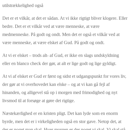
utilstrækkelighed også
Det er et vilkår, at det er sådan. At vi ikke rigtigt bliver klogere. Eller
bedre. Det er et vilkår ved at være menneske, at være
medmenneske. På godt og ondt. Men det er også et vilkår ved at
være menneske, at være elsket af Gud. På godt og ondt.
At vi er elsket – trods alt- af Gud, er ikke en slags undskyldning
eller en blanco check der gør, at alt er lige godt og lige gyldigt.
At vi af elsket er Gud er først og sidst et udgangspunkt for vores liv,
der gør at vi overhovedet kan elske – og at vi kan gå fejl af
hinanden, og alligevel stå op i morgen med frimodighed og nyt
livsmod til at forsøge at gøre det rigtige.
Næstekærlighed er en kristen pligt. Det kan lyde som en enorm
byrde, men det er i virkeligheden også en stor gave. Netop det, at
der er noget man skal. Hver morgen er der noget vi skal. Vi skal stå