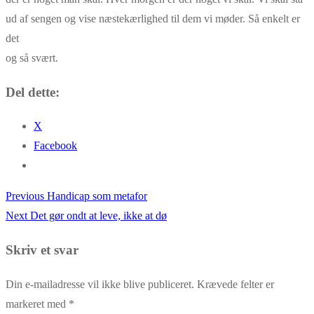
ud af sengen og vise næstekærlighed til dem vi møder. Så enkelt er
det
og så svært.
Del dette:
X
Facebook
Previous
Previous
Handicap som metafor
Indlægsnavigation
Next
post:
Next
Det gør ondt at leve, ikke at dø
post:
Skriv et svar
Din e-mailadresse vil ikke blive publiceret.
Krævede felter er
markeret med
*