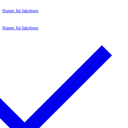
Spring
Menu
Luk
Hanne Jul Jakobsen
til
indhold
Hanne Jul Jakobsen