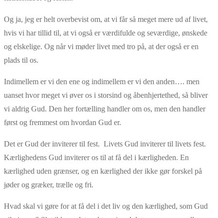
Og ja, jeg er helt overbevist om, at vi får så meget mere ud af livet,
hvis vi har tillid til, at vi også er værdifulde og seværdige, ønskede
og elskelige. Og når vi møder livet med tro på, at der også er en
plads til os.
Indimellem er vi den ene og indimellem er vi den anden…. men
uanset hvor meget vi øver os i storsind og åbenhjertethed, så bliver
vi aldrig Gud. Den her fortælling handler om os, men den handler
først og fremmest om hvordan Gud er.
Det er Gud der inviterer til fest. Livets Gud inviterer til livets fest.
Kærlighedens Gud inviterer os til at få del i kærligheden. En
kærlighed uden grænser, og en kærlighed der ikke gør forskel på
jøder og græker, trælle og fri.
Hvad skal vi gøre for at få del i det liv og den kærlighed, som Gud