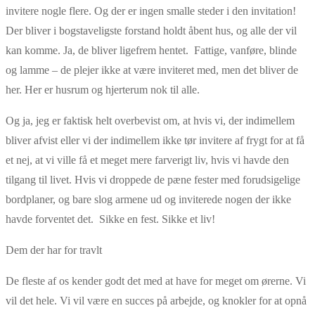
invitere nogle flere. Og der er ingen smalle steder i den invitation!
Der bliver i bogstaveligste forstand holdt åbent hus, og alle der vil
kan komme. Ja, de bliver ligefrem hentet. Fattige, vanføre, blinde
og lamme – de plejer ikke at være inviteret med, men det bliver de
her. Her er husrum og hjerterum nok til alle.
Og ja, jeg er faktisk helt overbevist om, at hvis vi, der indimellem
bliver afvist eller vi der indimellem ikke tør invitere af frygt for at få
et nej, at vi ville få et meget mere farverigt liv, hvis vi havde den
tilgang til livet. Hvis vi droppede de pæne fester med forudsigelige
bordplaner, og bare slog armene ud og inviterede nogen der ikke
havde forventet det. Sikke en fest. Sikke et liv!
Dem der har for travlt
De fleste af os kender godt det med at have for meget om ørerne. Vi
vil det hele. Vi vil være en succes på arbejde, og knokler for at opnå