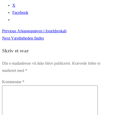
X
Facebook
Previous
Previous
Afgangsprøven i forældreskab
Indlægsnavigation
Next
post:
Next
Værdigheden findes
post:
Skriv et svar
Din e-mailadresse vil ikke blive publiceret.
Krævede felter er
markeret med
*
Kommentar
*