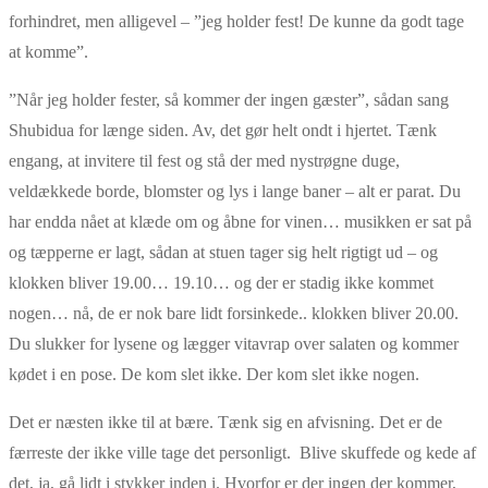
forhindret, men alligevel – ”jeg holder fest! De kunne da godt tage
at komme”.
”Når jeg holder fester, så kommer der ingen gæster”, sådan sang
Shubidua for længe siden. Av, det gør helt ondt i hjertet. Tænk
engang, at invitere til fest og stå der med nystrøgne duge,
veldækkede borde, blomster og lys i lange baner – alt er parat. Du
har endda nået at klæde om og åbne for vinen… musikken er sat på
og tæpperne er lagt, sådan at stuen tager sig helt rigtigt ud – og
klokken bliver 19.00… 19.10… og der er stadig ikke kommet
nogen… nå, de er nok bare lidt forsinkede.. klokken bliver 20.00.
Du slukker for lysene og lægger vitavrap over salaten og kommer
kødet i en pose. De kom slet ikke. Der kom slet ikke nogen.
Det er næsten ikke til at bære. Tænk sig en afvisning. Det er de
færreste der ikke ville tage det personligt. Blive skuffede og kede af
det, ja, gå lidt i stykker inden i. Hvorfor er der ingen der kommer,