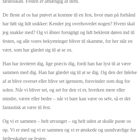
fællesskab. Festen er afhængig af dem.
De fleste af os har prøvet at komme til en fest, hvor man på forhånd
har følt sig lidt usikker: Kender jeg overhovedet nogen? Hvem skal
jeg snakke med? Og vi åbner forsigtigt og lidt beklemt døren ind til
festen, og alle vores bekymringer bliver til skamme, for her står en
vært, som har glædet sig til at se os.
Han har inviteret dig, lige præcis dig, fordi han har lyst til at være
sammen med dig. Han har glædet sig til at se dig. Og den der følelse
af at blive overset eller blive set igennem, forsvinder som dug for
solen. Når vi bliver set, og set for den vi er, hverken mere eller
mindre, værre eller bedre – når vi bare kan være os selv, så er det
fantastisk at være til fest.
Og vi er sammen – helt utvunget – og helt uden at skulle puste os
op. Vi er med og vi er sammen og vi er ønskede og uundværlige for
fællesskabet og festen.