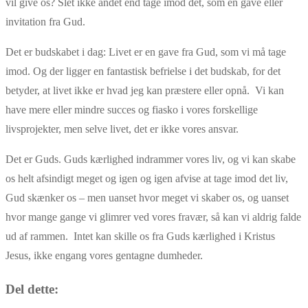
vil give os? Slet ikke andet end tage imod det, som en gave eller
invitation fra Gud.
Det er budskabet i dag: Livet er en gave fra Gud, som vi må tage
imod. Og der ligger en fantastisk befrielse i det budskab, for det
betyder, at livet ikke er hvad jeg kan præstere eller opnå. Vi kan
have mere eller mindre succes og fiasko i vores forskellige
livsprojekter, men selve livet, det er ikke vores ansvar.
Det er Guds. Guds kærlighed indrammer vores liv, og vi kan skabe
os helt afsindigt meget og igen og igen afvise at tage imod det liv,
Gud skænker os – men uanset hvor meget vi skaber os, og uanset
hvor mange gange vi glimrer ved vores fravær, så kan vi aldrig falde
ud af rammen. Intet kan skille os fra Guds kærlighed i Kristus
Jesus, ikke engang vores gentagne dumheder.
Del dette: