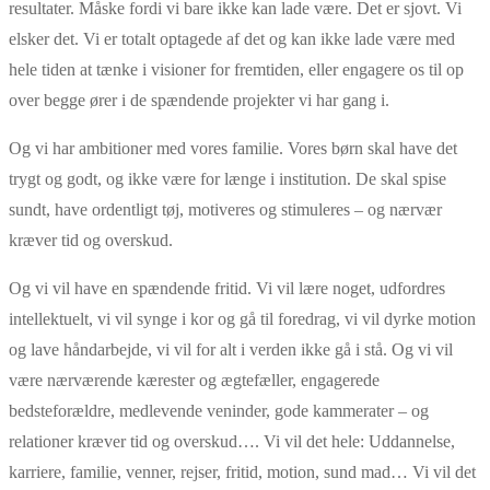
resultater. Måske fordi vi bare ikke kan lade være. Det er sjovt. Vi
elsker det. Vi er totalt optagede af det og kan ikke lade være med
hele tiden at tænke i visioner for fremtiden, eller engagere os til op
over begge ører i de spændende projekter vi har gang i.
Og vi har ambitioner med vores familie. Vores børn skal have det
trygt og godt, og ikke være for længe i institution. De skal spise
sundt, have ordentligt tøj, motiveres og stimuleres – og nærvær
kræver tid og overskud.
Og vi vil have en spændende fritid. Vi vil lære noget, udfordres
intellektuelt, vi vil synge i kor og gå til foredrag, vi vil dyrke motion
og lave håndarbejde, vi vil for alt i verden ikke gå i stå. Og vi vil
være nærværende kærester og ægtefæller, engagerede
bedsteforældre, medlevende veninder, gode kammerater – og
relationer kræver tid og overskud…. Vi vil det hele: Uddannelse,
karriere, familie, venner, rejser, fritid, motion, sund mad… Vi vil det