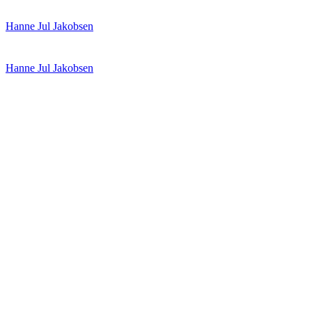
Spring
Menu
Luk
Hanne Jul Jakobsen
til
indhold
Hanne Jul Jakobsen