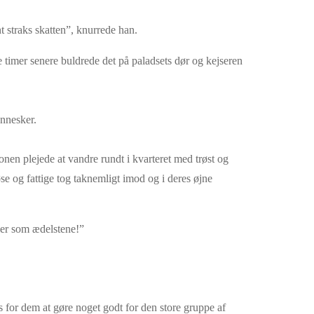
t straks skatten”, knurrede han.
 timer senere buldrede det på paladsets dør og kejseren
nnesker.
onen plejede at vandre rundt i kvarteret med trøst og
e og fattige tog taknemligt imod og i deres øjne
ler som ædelstene!”
is for dem at gøre noget godt for den store gruppe af