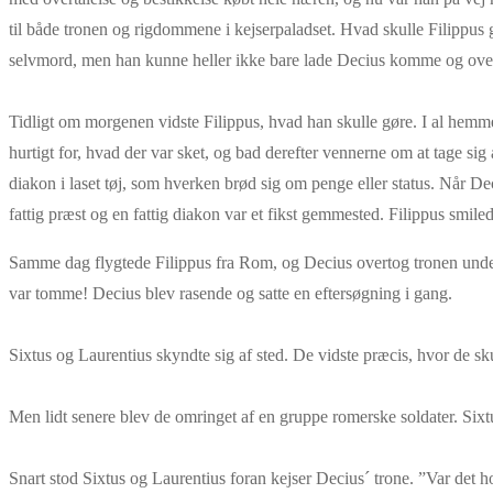
til både tronen og rigdommene i kejserpaladset. Hvad skulle Filippus
selvmord, men han kunne heller ikke bare lade Decius komme og over
Tidligt om morgenen vidste Filippus, hvad han skulle gøre. I al hemm
hurtigt for, hvad der var sket, og bad derefter vennerne om at tage si
diakon i laset tøj, som hverken brød sig om penge eller status. Når Deci
fattig præst og en fattig diakon var et fikst gemmested. Filippus smile
Samme dag flygtede Filippus fra Rom, og Decius overtog tronen under 
var tomme! Decius blev rasende og satte en eftersøgning i gang.
Sixtus og Laurentius skyndte sig af sted. De vidste præcis, hvor de 
Men lidt senere blev de omringet af en gruppe romerske soldater. Sixt
Snart stod Sixtus og Laurentius foran kejser Decius´ trone. ”Var det 