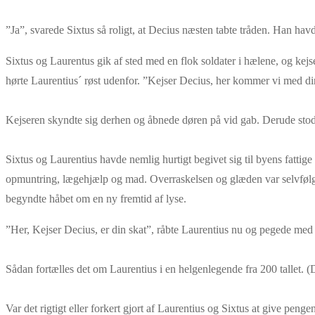
”Ja”, svarede Sixtus så roligt, at Decius næsten tabte tråden. Han havd
Sixtus og Laurentus gik af sted med en flok soldater i hælene, og kej
hørte Laurentius´ røst udenfor. ”Kejser Decius, her kommer vi med di
Kejseren skyndte sig derhen og åbnede døren på vid gab. Derude sto
Sixtus og Laurentius havde nemlig hurtigt begivet sig til byens fattige
opmuntring, lægehjælp og mad. Overraskelsen og glæden var selvfølgeli
begyndte håbet om en ny fremtid af lyse.
”Her, Kejser Decius, er din skat”, råbte Laurentius nu og pegede me
Sådan fortælles det om Laurentius i en helgenlegende fra 200 tallet. (D
Var det rigtigt eller forkert gjort af Laurentius og Sixtus at give pen