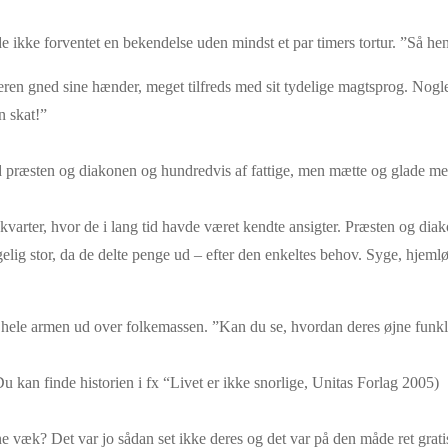
e ikke forventet en bekendelse uden mindst et par timers tortur. ”Så hen
seren gned sine hænder, meget tilfreds med sit tydelige magtsprog. Nogle
n skat!”
d præsten og diakonen og hundredvis af fattige, men mætte og glade me
 kvarter, hvor de i lang tid havde været kendte ansigter. Præsten og diak
g stor, da de delte penge ud – efter den enkeltes behov. Syge, hjemløs
d hele armen ud over folkemassen. ”Kan du se, hvordan deres øjne funk
u kan finde historien i fx “Livet er ikke snorlige, Unitas Forlag 2005)
gene væk? Det var jo sådan set ikke deres og det var på den måde ret grat