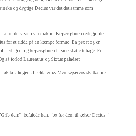
n stærke og dygtige Decius var det det samme som
og Laurentius, som var diakon. Kejsersønnen redegjorde
ntius for at sidde på en kæmpe formue. En præst og en
af sted igen, og kejsersønnen få sine skatte tilbage. En
 Og så forlod Laurentius og Sixtus paladset.
t nok betalingen af soldaterne. Men kejserens skatkamre
”Grib dem”, befalede han, ”og før dem til kejser Decius.”