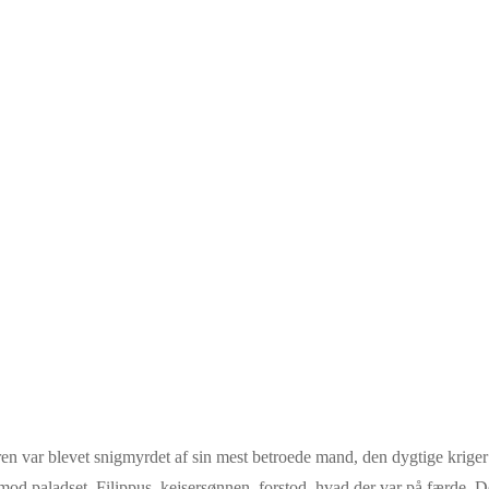
eren var blevet snigmyrdet af sin mest betroede mand, den dygtige krige
mod paladset. Filippus, kejsersønnen, forstod, hvad der var på færde. D