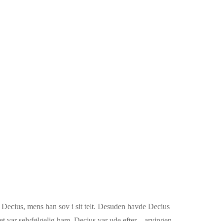
r Decius, mens han sov i sit telt. Desuden havde Decius
et var selvfølgelig ham, Decius var ude efter – arvingen