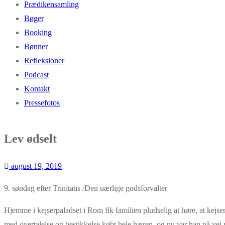
Prædikensamling
Bøger
Booking
Bønner
Refleksioner
Podcast
Kontakt
Pressefotos
Lev ødselt
august 19, 2019
9. søndag efter Trinitatis /Den uærlige godsforvalter
Hjemme i kejserpaladset i Rom fik familien pludselig at høre, at kejs
med overtalelse og bestikkelse købt hele hæren, og nu var han på vej 