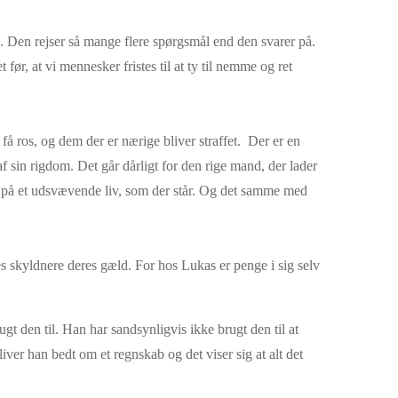
. Den rejser så mange flere spørgsmål end den svarer på.
før, at vi mennesker fristes til at ty til nemme og ret
å ros, og dem der er nærige bliver straffet. Der er en
af sin rigdom. Det går dårligt for den rige mand, der lader
ort på et udsvævende liv, som der står. Og det samme med
res skyldnere deres gæld. For hos Lukas er penge i sig selv
t den til. Han har sandsynligvis ikke brugt den til at
liver han bedt om et regnskab og det viser sig at alt det