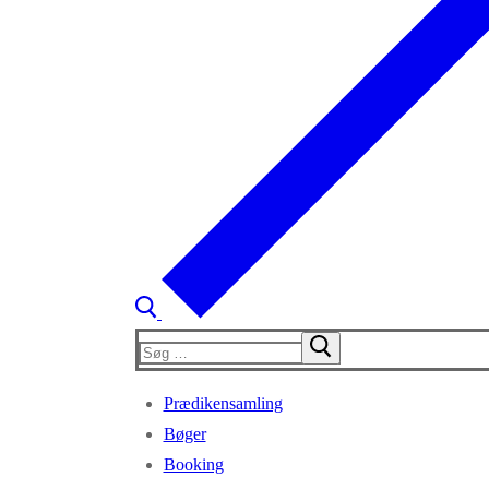
Søg
efter:
Prædikensamling
Bøger
Booking