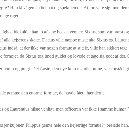
 gøre? Han lå vågen en hel nat og spekulerede. At forsvare sig mod de
tage riget.
elighed hidkaldte han to af sine bedste venner: Sixtus, som var præst 
g af alle kejserens skatte. Decius ville næppe mistænke Sixtus og Laure
us indså, at der ikke var nogen formue at stjæle, ville han sikkert tage 
de fornøjet, da Sixtus tog imod guldet og lovede at tage sig godt af det.
pomp og pragt. Det første, den nye kejser skulle ordne, var forståelig
skulle gemme den enorme formue, de havde fået i hænderne.
us og Laurentius hilste venligt, men officeren var ikke i samme humør. 
hos jer kujonen Filippus gemte hele den kejserlige formue?” brølede han.