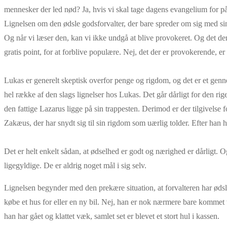
mennesker der led nød? Ja, hvis vi skal tage dagens evangelium for påly
Lignelsen om den ødsle godsforvalter, der bare spreder om sig med sin
Og når vi læser den, kan vi ikke undgå at blive provokeret. Og det der p
gratis point, for at forblive populære. Nej, det der er provokerende, er 
Lukas er generelt skeptisk overfor penge og rigdom, og det er et genn
hel række af den slags lignelser hos Lukas. Det går dårligt for den rige
den fattige Lazarus ligge på sin trappesten. Derimod er der tilgivelse
Zakæus, der har snydt sig til sin rigdom som uærlig tolder. Efter han h
Det er helt enkelt sådan, at ødselhed er godt og nærighed er dårligt. O
ligegyldige. De er aldrig noget mål i sig selv.
Lignelsen begynder med den prekære situation, at forvalteren har ødsle
købe et hus for eller en ny bil. Nej, han er nok nærmere bare kommet til
han har gået og klattet væk, samlet set er blevet et stort hul i kassen.