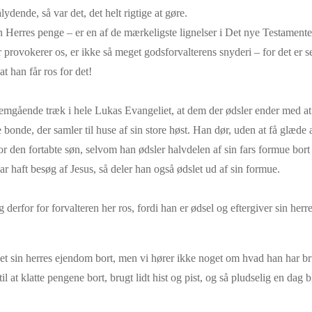
dende, så var det, det helt rigtige at gøre.
 Herres penge – er en af de mærkeligste lignelser i Det nye Testamente
rovokerer os, er ikke så meget godsforvalterens snyderi – for det er set 
at han får ros for det!
emgående træk i hele Lukas Evangeliet, at dem der ødsler ender med at f
 bonde, der samler til huse af sin store høst. Han dør, uden at få glæde 
 for den fortabte søn, selvom han ødsler halvdelen af sin fars formue b
ar haft besøg af Jesus, så deler han også ødslet ud af sin formue.
g derfor for forvalteren her ros, fordi han er ødsel og eftergiver sin her
t sin herres ejendom bort, men vi hører ikke noget om hvad han har brug
 at klatte pengene bort, brugt lidt hist og pist, og så pludselig en dag b