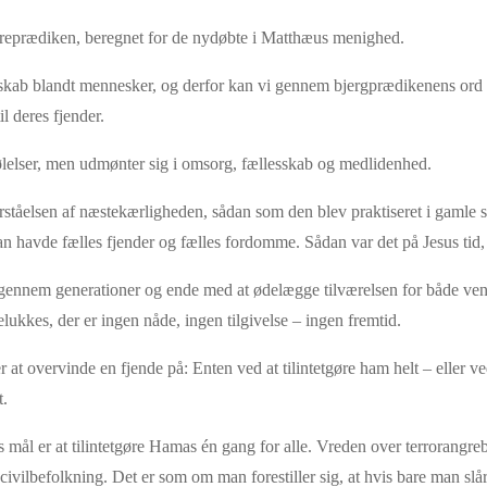
læreprædiken, beregnet for de nydøbte i Matthæus menighed.
sskab blandt mennesker, og derfor kan vi gennem bjergprædikenens ord 
l deres fjender.
følelser, men udmønter sig i omsorg, fællesskab og medlidenhed.
orståelsen af næstekærligheden, sådan som den blev praktiseret i gamle
 havde fælles fjender og fælles fordomme. Sådan var det på Jesus tid, o
 gennem generationer og ende med at ødelægge tilværelsen for både ven
elukkes, der er ingen nåde, ingen tilgivelse – ingen fremtid.
der at overvinde en fjende på: Enten ved at tilintetgøre ham helt – eller 
t.
s mål er at tilintetgøre Hamas én gang for alle. Vreden over terrorangrebet
vilbefolkning. Det er som om man forestiller sig, at hvis bare man slår