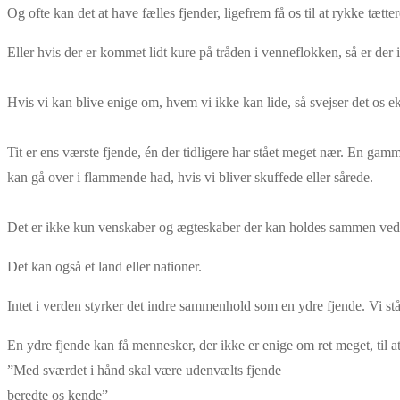
Og ofte kan det at have fælles fjender, ligefrem få os til at rykke tæt
Eller hvis der er kommet lidt kure på tråden i venneflokken, så er der 
Hvis vi kan blive enige om, hvem vi ikke kan lide, så svejser det os 
Tit er ens værste fjende, én der tidligere har stået meget nær. En g
kan gå over i flammende had, hvis vi bliver skuffede eller sårede.
Det er ikke kun venskaber og ægteskaber der kan holdes sammen ved h
Det kan også et land eller nationer.
Intet i verden styrker det indre sammenhold som en ydre fjende. Vi 
En ydre fjende kan få mennesker, der ikke er enige om ret meget, til 
”Med sværdet i hånd skal være udenvælts fjende
beredte os kende”