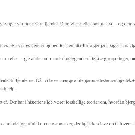
e, synger vi om de ydre fjender. Dem vi er fælles om at have – og dem v
nder. ”Elsk jeres fjender og bed for dem der forfølger jer”, siger han. Og
ødedom eller nogle af de andre omkringliggende religiøse grupperinger, me
det til fjenderne. Når vi læser mange af de gammeltestamentlige tekster,
om hjælp.
anget af. Der har i historiens løb været forskellige teorier om, hvordan b
 for almindelige, ufuldkomne mennesker, der højst kan leve op til lovens 