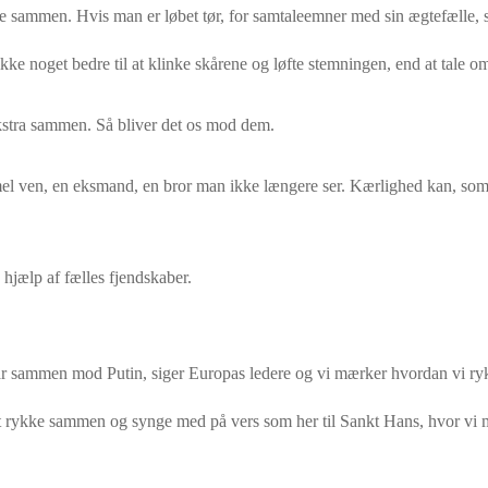
tere sammen. Hvis man er løbet tør, for samtaleemner med sin ægtefælle, s
ikke noget bedre til at klinke skårene og løfte stemningen, end at tale 
ekstra sammen. Så bliver det os mod dem.
ammel ven, en eksmand, en bror man ikke længere ser. Kærlighed kan, so
jælp af fælles fjendskaber.
står sammen mod Putin, siger Europas ledere og vi mærker hvordan vi 
at rykke sammen og synge med på vers som her til Sankt Hans, hvor vi me