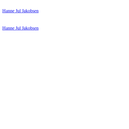
Spring
Menu
Luk
Hanne Jul Jakobsen
til
indhold
Hanne Jul Jakobsen