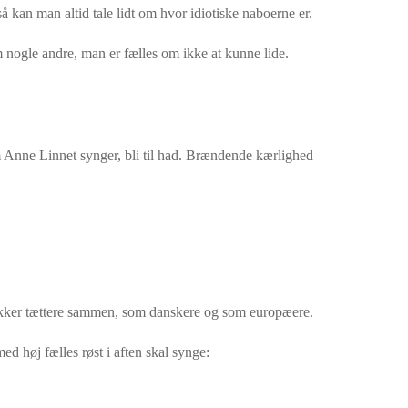
å kan man altid tale lidt om hvor idiotiske naboerne er.
om nogle andre, man er fælles om ikke at kunne lide.
m Anne Linnet synger, bli til had. Brændende kærlighed
rykker tættere sammen, som danskere og som europæere.
d høj fælles røst i aften skal synge: