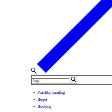
Søg
efter:
Prædikensamling
Bøger
Booking