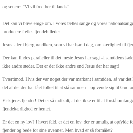
og senere: ”Vi vil fred her til lands”
Det kan vi blive enige om. I vores fælles sange og vores nationalsang
producere fælles fjendebilleder.
Jesus taler i bjergprædiken, som vi har hørt i dag, om kærlighed til fje
Der kan findes paralleller til det meste Jesus har sagt –i samtidens j
ikke andre steder. Det er der ikke andre end Jesus der har sagt!
Tværtimod. Hvis der var noget der var markant i samtiden, så var det ha
del af det der har fået folket til at stå sammen – og vende sig til Gud 
Elsk jeres fjender! Det er så radikalt, at det ikke er til at forstå omf
fjendekærlighed er hentet.
Er det en ny lov? I hvert fald, er det en lov, der er umulig at opfylde
fjender og bede for sine uvenner. Men hvad er så formålet?