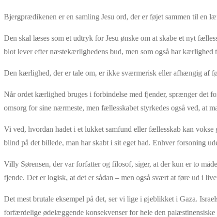
Bjergprædikenen er en samling Jesu ord, der er føjet sammen til en 
Den skal læses som et udtryk for Jesu ønske om at skabe et nyt fælle
blot lever efter næstekærlighedens bud, men som også har kærlighed ti
Den kærlighed, der er tale om, er ikke sværmerisk eller afhængig af 
Når ordet kærlighed bruges i forbindelse med fjender, sprænger det f
omsorg for sine nærmeste, men fællesskabet styrkedes også ved, at man
Vi ved, hvordan hadet i et lukket samfund eller fællesskab kan vokse
blind på det billede, man har skabt i sit eget had. Enhver forsoning ud
Villy Sørensen, der var forfatter og filosof, siger, at der kun er to må
fjende. Det er logisk, at det er sådan – men også svært at føre ud i live
Det mest brutale eksempel på det, ser vi lige i øjeblikket i Gaza. Israel
forfærdelige ødelæggende konsekvenser for hele den palæstinensiske ci