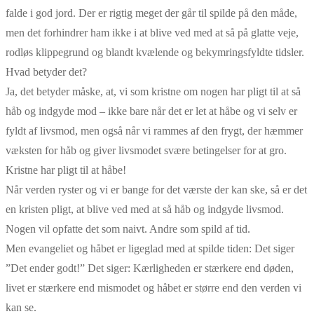
falde i god jord. Der er rigtig meget der går til spilde på den måde,
men det forhindrer ham ikke i at blive ved med at så på glatte veje,
rodløs klippegrund og blandt kvælende og bekymringsfyldte tidsler.
Hvad betyder det?
Ja, det betyder måske, at, vi som kristne om nogen har pligt til at så
håb og indgyde mod – ikke bare når det er let at håbe og vi selv er
fyldt af livsmod, men også når vi rammes af den frygt, der hæmmer
væksten for håb og giver livsmodet svære betingelser for at gro.
Kristne har pligt til at håbe!
Når verden ryster og vi er bange for det værste der kan ske, så er det
en kristen pligt, at blive ved med at så håb og indgyde livsmod.
Nogen vil opfatte det som naivt. Andre som spild af tid.
Men evangeliet og håbet er ligeglad med at spilde tiden: Det siger
”Det ender godt!” Det siger: Kærligheden er stærkere end døden,
livet er stærkere end mismodet og håbet er større end den verden vi
kan se.