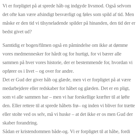
Vi er forpligtet på at sprede håb og indgyde livsmod. Også selvom
det ofte kan være afsindigt besværligt og føles som spild af tid. Men
måske er den tid vi tilsyneladende spilder på hinanden, den tid der er
bedst givet ud?
Samtidig er bogen/filmen også en påmindelse om ikke at dømme
vores medmennesker for hårdt og for hurtigt, for vi bærer alle
sammen på hver vores historie, der er bestemmende for, hvordan vi
opfører os i livet – og over for andre.
Det er Gud der giver håb og glæde, men vi er forpligtet på at være
medarbejdere eller redskaber for håbet og glæden. Det er en pligt,
som vi alle sammen har – men vi har forskellige kræfter til at løfte
den. Eller rettere til at sprede håbets frø– og inden vi bliver for trætte
eller stolte ved os selv, må vi huske – at det ikke er os men Gud der
skaber forandring.
Sådan er kristendommen både-og. Vi er forpligtet til at håbe, fordi