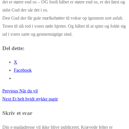
det er større end os – OG fordi håbet er større end os, er det først og
sidst Gud der sår det i os.
Den Gud der får gule mælkebøtter til vokse op igennem sort asfalt.
Troen til slå rod i vores røde hjerter. Og håbet til at spire og folde sig
ud i vores sarte og gennemsigtige sind.
Del dette:
X
Facebook
Previous
Previous
Når du vil
Indlægsnavigation
Next
post:
Next
Et helt hvidt stykke papir
post:
Skriv et svar
Din e-mailadresse vil ikke blive publiceret.
Krævede felter er