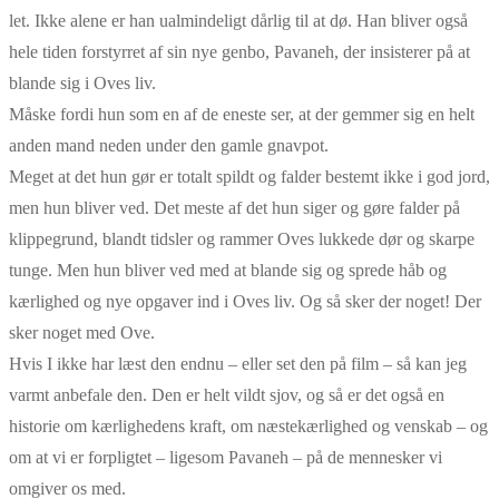
let. Ikke alene er han ualmindeligt dårlig til at dø. Han bliver også
hele tiden forstyrret af sin nye genbo, Pavaneh, der insisterer på at
blande sig i Oves liv.
Måske fordi hun som en af de eneste ser, at der gemmer sig en helt
anden mand neden under den gamle gnavpot.
Meget at det hun gør er totalt spildt og falder bestemt ikke i god jord,
men hun bliver ved. Det meste af det hun siger og gøre falder på
klippegrund, blandt tidsler og rammer Oves lukkede dør og skarpe
tunge. Men hun bliver ved med at blande sig og sprede håb og
kærlighed og nye opgaver ind i Oves liv. Og så sker der noget! Der
sker noget med Ove.
Hvis I ikke har læst den endnu – eller set den på film – så kan jeg
varmt anbefale den. Den er helt vildt sjov, og så er det også en
historie om kærlighedens kraft, om næstekærlighed og venskab – og
om at vi er forpligtet – ligesom Pavaneh – på de mennesker vi
omgiver os med.