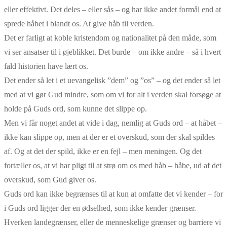
eller effektivt. Det deles – eller sås – og har ikke andet formål end at
sprede håbet i blandt os. At give håb til verden.
Det er farligt at koble kristendom og nationalitet på den måde, som
vi ser ansatser til i øjeblikket. Det burde – om ikke andre – så i hvert
fald historien have lært os.
Det ender så let i et uevangelisk ”dem” og ”os” – og det ender så let
med at vi gør Gud mindre, som om vi for alt i verden skal forsøge at
holde på Guds ord, som kunne det slippe op.
Men vi får noget andet at vide i dag, nemlig at Guds ord – at håbet –
ikke kan slippe op, men at der er et overskud, som der skal spildes
af. Og at det der spild, ikke er en fejl – men meningen. Og det
fortæller os, at vi har pligt til at strø om os med håb – håbe, ud af det
overskud, som Gud giver os.
Guds ord kan ikke begrænses til at kun at omfatte det vi kender – for
i Guds ord ligger der en ødselhed, som ikke kender grænser.
Hverken landegrænser, eller de menneskelige grænser og barriere vi