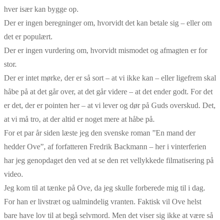
hver især kan bygge op.
Der er ingen beregninger om, hvorvidt det kan betale sig – eller om
det er populært.
Der er ingen vurdering om, hvorvidt mismodet og afmagten er for
stor.
Der er intet mørke, der er så sort – at vi ikke kan – eller ligefrem skal
håbe på at det går over, at det går videre – at det ender godt. For det
er det, der er pointen her – at vi lever og dør på Guds overskud. Det,
at vi må tro, at der altid er noget mere at håbe på.
For et par år siden læste jeg den svenske roman ”En mand der
hedder Ove”, af forfatteren Fredrik Backmann – her i vinterferien
har jeg genopdaget den ved at se den ret vellykkede filmatisering på
video.
Jeg kom til at tænke på Ove, da jeg skulle forberede mig til i dag.
For han er livstræt og ualmindelig vranten. Faktisk vil Ove helst
bare have lov til at begå selvmord. Men det viser sig ikke at være så