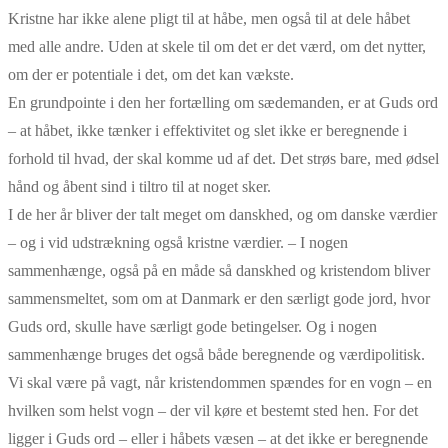
Kristne har ikke alene pligt til at håbe, men også til at dele håbet
med alle andre. Uden at skele til om det er det værd, om det nytter,
om der er potentiale i det, om det kan vækste.
En grundpointe i den her fortælling om sædemanden, er at Guds ord
– at håbet, ikke tænker i effektivitet og slet ikke er beregnende i
forhold til hvad, der skal komme ud af det. Det strøs bare, med ødsel
hånd og åbent sind i tiltro til at noget sker.
I de her år bliver der talt meget om danskhed, og om danske værdier
– og i vid udstrækning også kristne værdier. – I nogen
sammenhænge, også på en måde så danskhed og kristendom bliver
sammensmeltet, som om at Danmark er den særligt gode jord, hvor
Guds ord, skulle have særligt gode betingelser. Og i nogen
sammenhænge bruges det også både beregnende og værdipolitisk.
Vi skal være på vagt, når kristendommen spændes for en vogn – en
hvilken som helst vogn – der vil køre et bestemt sted hen. For det
ligger i Guds ord – eller i håbets væsen – at det ikke er beregnende