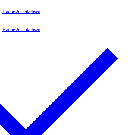
Spring
Menu
Luk
Hanne Jul Jakobsen
til
indhold
Hanne Jul Jakobsen