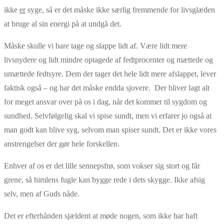
ikke
er
syge, så er det måske ikke særlig fremmende for livsglæden
at bruge al sin energi på at undgå det.
Måske skulle vi bare tage og slappe lidt af. Være lidt mere
livsnydere og lidt mindre optagede af fedtprocenter og mættede og
umættede fedtsyre. Dem der tager det hele lidt mere afslappet, lever
faktisk også – og har det måske endda sjovere. Der bliver lagt alt
for meget ansvar over på os i dag, når det kommer til sygdom og
sundhed. Selvfølgelig skal vi spise sundt, men vi erfarer jo også at
man godt kan blive syg, selvom man spiser sundt. Det er ikke vores
anstrengelser der gør hele forskellen.
Enhver af os er det lille sennepsfrø, som vokser sig stort og får
grene, så himlens fugle kan bygge rede i dets skygge. Ikke afsig
selv, men af Guds nåde.
Det er efterhånden sjældent at møde nogen, som ikke har haft