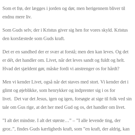
Som et frø, der lægges i jorden og dør, men herigennem bliver til
endnu mere liv.
Som Guds selv, der i Kristus giver sig hen for vores skyld. Kristus
den korsfæstede som Guds kraft.
Det er en sandhed der er svær at forstå; men den kan leves. Og det
er dét, det handler om. Livet, når det leves sandt og fuldt og helt.
Hvad det sjældent gør, måske fordi vi anstrenger os for hårdt?
Men vi kender Livet, også når det staves med stort. Vi kender det i
glimt og øjeblikke, som henrykker og indprenter sig i os for
livet. Det var det Jesus, igen og igen, forsøgte at sige til folk ved sin
tale om Gus rige, at det her med Gud og os, det handler om livet.
”I alt det mindste. I alt det største…” – ”I alle levende ting, der
gror..”, findes Guds kærligheds kraft, som ”en kraft, der aldrig, kan