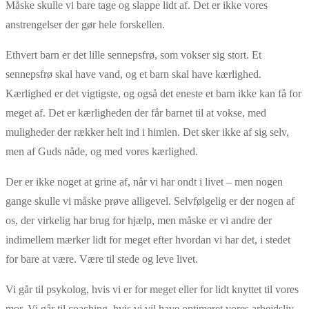
Måske skulle vi bare tage og slappe lidt af. Det er ikke vores
anstrengelser der gør hele forskellen.
Ethvert barn er det lille sennepsfrø, som vokser sig stort. Et
sennepsfrø skal have vand, og et barn skal have kærlighed.
Kærlighed er det vigtigste, og også det eneste et barn ikke kan få for
meget af. Det er kærligheden der får barnet til at vokse, med
muligheder der rækker helt ind i himlen. Det sker ikke af sig selv,
men af Guds nåde, og med vores kærlighed.
Der er ikke noget at grine af, når vi har ondt i livet – men nogen
gange skulle vi måske prøve alligevel. Selvfølgelig er der nogen af
os, der virkelig har brug for hjælp, men måske er vi andre der
indimellem mærker lidt for meget efter hvordan vi har det, i stedet
for bare at være. Være til stede og leve livet.
Vi går til psykolog, hvis vi er for meget eller for lidt knyttet til vores
mor. Vi går til coaching, hvis vi vil have optimeret vores arbejdsliv,