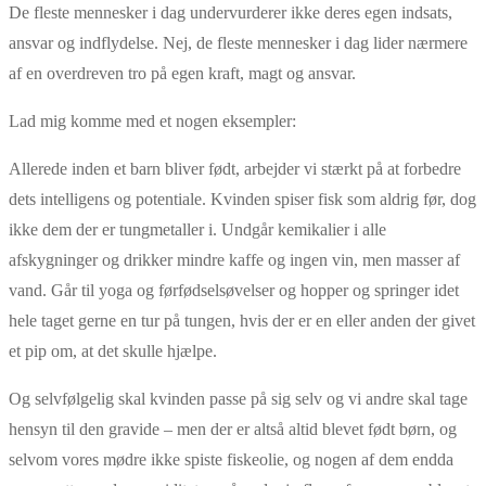
De fleste mennesker i dag undervurderer ikke deres egen indsats,
ansvar og indflydelse. Nej, de fleste mennesker i dag lider nærmere
af en overdreven tro på egen kraft, magt og ansvar.
Lad mig komme med et nogen eksempler:
Allerede inden et barn bliver født, arbejder vi stærkt på at forbedre
dets intelligens og potentiale. Kvinden spiser fisk som aldrig før, dog
ikke dem der er tungmetaller i. Undgår kemikalier i alle
afskygninger og drikker mindre kaffe og ingen vin, men masser af
vand. Går til yoga og førfødselsøvelser og hopper og springer idet
hele taget gerne en tur på tungen, hvis der er en eller anden der givet
et pip om, at det skulle hjælpe.
Og selvfølgelig skal kvinden passe på sig selv og vi andre skal tage
hensyn til den gravide – men der er altså altid blevet født børn, og
selvom vores mødre ikke spiste fiskeolie, og nogen af dem endda