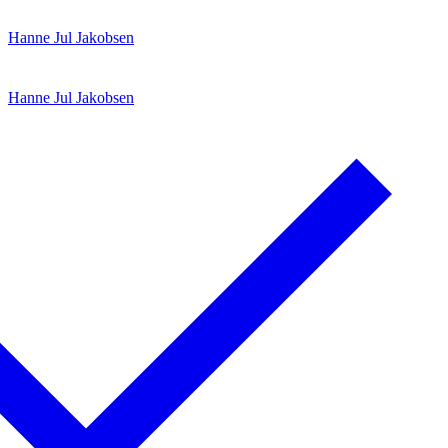
Spring
Menu
Luk
Hanne Jul Jakobsen
til
indhold
Hanne Jul Jakobsen