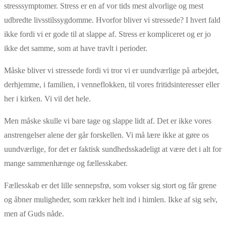
stresssymptomer. Stress er en af vor tids mest alvorlige og mest
udbredte livsstilssygdomme. Hvorfor bliver vi stressede? I hvert fald
ikke fordi vi er gode til at slappe af. Stress er kompliceret og er jo
ikke det samme, som at have travlt i perioder.
Måske bliver vi stressede fordi vi tror vi er uundværlige på arbejdet,
derhjemme, i familien, i venneflokken, til vores fritidsinteresser eller
her i kirken. Vi vil det hele.
Men måske skulle vi bare tage og slappe lidt af. Det er ikke vores
anstrengelser alene der går forskellen. Vi må lære ikke at gøre os
uundværlige, for det er faktisk sundhedsskadeligt at være det i alt for
mange sammenhænge og fællesskaber.
Fællesskab er det lille sennepsfrø, som vokser sig stort og får grene
og åbner muligheder, som rækker helt ind i himlen. Ikke af sig selv,
men af Guds nåde.