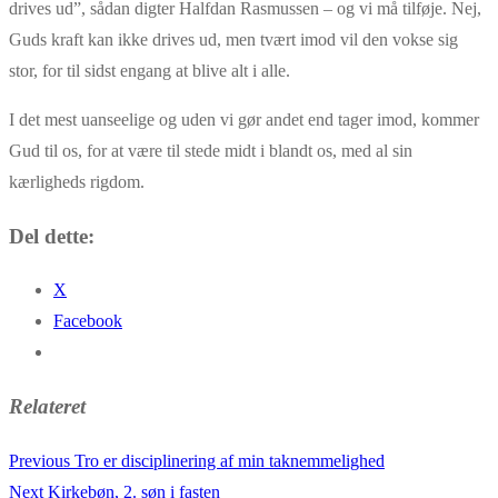
drives ud”, sådan digter Halfdan Rasmussen – og vi må tilføje. Nej,
Guds kraft kan ikke drives ud, men tvært imod vil den vokse sig
stor, for til sidst engang at blive alt i alle.
I det mest uanseelige og uden vi gør andet end tager imod, kommer
Gud til os, for at være til stede midt i blandt os, med al sin
kærligheds rigdom.
Del dette:
X
Facebook
Relateret
Previous
Previous
Tro er disciplinering af min taknemmelighed
Indlægsnavigation
Next
post:
Next
Kirkebøn, 2. søn i fasten