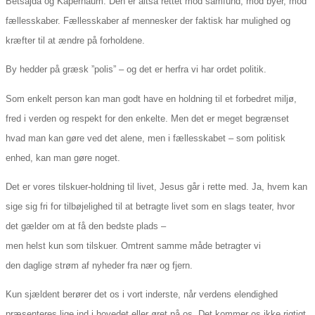
Betsajda og Kapernaum. Den er altså rettet mod samfund, mod byer, mod
fællesskaber. Fællesskaber af mennesker der faktisk har mulighed og
kræfter til at ændre på forholdene.
By hedder på græsk ”polis” – og det er herfra vi har ordet politik.
Som enkelt person kan man godt have en holdning til et forbedret miljø,
fred i verden og respekt for den enkelte. Men det er meget begrænset
hvad man kan gøre ved det alene, men i fællesskabet – som politisk
enhed, kan man gøre noget.
Det er vores tilskuer-holdning til livet, Jesus går i rette med. Ja, hvem kan
sige sig fri for tilbøjelighed til at betragte livet som en slags teater, hvor
det gælder om at få den bedste plads –
men helst kun som tilskuer. Omtrent samme måde betragter vi
den daglige strøm af nyheder fra nær og fjern.
Kun sjældent berører det os i vort inderste, når verdens elendighed
præsenteres lige ind i hovedet eller øret på os. Det kommer os ikke rigtigt