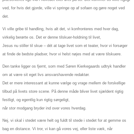
ved, for hvis det gjorde, ville vi springe op af sofaen og gøre noget ved
det.
Vi ville gribe til handling, hvis alt det, vi konfronteres med hver dag,
virkelig berørte os. Det er denne tilskuer-holdning til livet,
Jesus nu stiller til skue – dét at tage livet som et teater, hvor vi forsøger
at finde de bedste pladser, hvor vi helst nøjes med at være tilskuere.
Den tanke ligger os fjernt, som med Søren Kierkegaards udtryk handler
om at være sit eget livs ansvarshavende redaktør.
Det er mere interessant at kunne vælge og vrage mellem de forskellige
tilbud på livets store scene. På denne måde bliver livet sjældent rigtig
festligt, og egentlig kun rigtig sørgeligt,
når stor modgang bryder ind over vores hverdag.
Nej, vi skal i stedet være helt og fuldt til stede i stedet for at gemme os
bag en distance. Vi tror, vi kan gå vores vej, eller liste væk, når