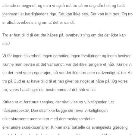
allerede er begyndt, og som vi også må tro på en dag slår helt og fuldt
igennem i et kærlighedens rige. Det kan ikke ses. Det kan kun tros. Og tro
er altså overbevisning om at det er sandt.
Tro er fast tillid til det der håbes på, overbevisning om det der ikke kan
ses!
Vi får ingen sikkerhed, ingen garantier. Ingen forsikringer og ingen beviser.
Kunne man bevise at det var sandt, var det ikke længere et håb. Kunne vi
se det med vores egne øjne, så var det ikke længere nødvendigt at tro. At
tro på Gud er at have tillid til at han giver os noget at håbe på. Og vores
tro, vores handlinger nu, bestemmes af det håb vi har,
Kirken er et forstørrelsesglas, der skal vise os virkeligheden i et
håbsperspektiv. Den skal ikke lægge slør over virkeligheden
eller skræmme mennesker med dommedagsprofetier
eller andre skrækscenarier. Kirken skal fortælle os evangeliets glædelig