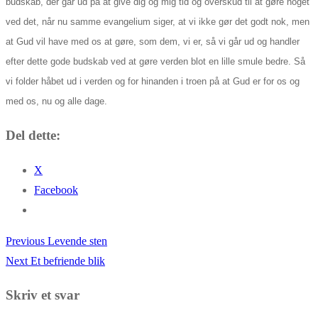
budskab, der går ud på at give dig og mig tid og overskud til at gøre noget
ved det, når nu samme evangelium siger, at vi ikke gør det godt nok, men
at Gud vil have med os at gøre, som dem, vi er, så vi går ud og handler
efter dette gode budskab ved at gøre verden blot en lille smule bedre. Så
vi folder håbet ud i verden og for hinanden i troen på at Gud er for os og
med os, nu og alle dage.
Del dette:
X
Facebook
Previous
Previous
Levende sten
Indlægsnavigation
Next
post:
Next
Et befriende blik
post:
Skriv et svar