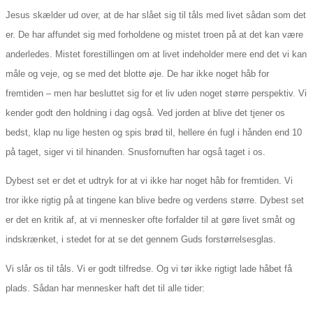
Jesus skælder ud over, at de har slået sig til tåls med livet sådan som det
er. De har affundet sig med forholdene og mistet troen på at det kan være
anderledes. Mistet forestillingen om at livet indeholder mere end det vi kan
måle og veje, og se med det blotte øje. De har ikke noget håb for
fremtiden – men har besluttet sig for et liv uden noget større perspektiv. Vi
kender godt den holdning i dag også. Ved jorden at blive det tjener os
bedst, klap nu lige hesten og spis brød til, hellere én fugl i hånden end 10
på taget, siger vi til hinanden. Snusfornuften har også taget i os.
Dybest set er det et udtryk for at vi ikke har noget håb for fremtiden. Vi
tror ikke rigtig på at tingene kan blive bedre og verdens større. Dybest set
er det en kritik af, at vi mennesker ofte forfalder til at gøre livet småt og
indskrænket, i stedet for at se det gennem Guds forstørrelsesglas.
Vi slår os til tåls. Vi er godt tilfredse. Og vi tør ikke rigtigt lade håbet få
plads. Sådan har mennesker haft det til alle tider: