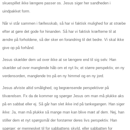
skuespillet ikke længere passer os. Jesus siger her sandheden i
uindpakket form.
Når vi står sammen i fællesskab, så har vi faktisk mulighed for at stræbe
efter at gøre det gode for hinanden. Så har vi faktisk kræfterne til at
ændre på forholdene, så der sker en forandring til det bedre. Vi skal ikke
give op på forhånd.
Jesus skælder dem ud over ikke at se længere end til sig selv. Han
skælder ud over manglende håb om et nyt liv, et større perspektiv, en ny
verdensorden, manglende tro på en ny himmel og en ny jord.
Jesus afviste altid smålighed, og begrænsende perspektiver på
tilværelsen. Fx da de kommer og spørger Jesus om man må plukke aks
på en sabbat eller ej. Så går han slet ikke ind på tankegangen. Han siger
ikke: Ja, man må plukke så mange man kan blive mæt af dem. Nej, han
stiller dem et nyt spørgsmål der forstørrer deres livs perspektiv. Han
spørger: er mennesket til for sabbattens skyld, eller sabbatten for