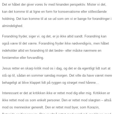
Det er håbet der giver vores liv med hinanden perspektiv. Mister vi det,
kan det komme til at ligne en form for konservatisme eller stillestående
holdning. Det kan komme til at se ud som om vi er bange for forandringer i
almindelighed.
Forandring fryder, siger vi. og det, er jo ikke altid sandt. Forandring kan
også være til det værre. Forandring fryder ikke nødvendigvis, men håbet
indeholder altid en forandring til det bedre– eller måske nærmere en
forstørrelse eller forvandling.
Jesus retter en skarp kritik mod os i dag, og det er da egentligt lidt surt at
stå op til, sådan en sommer søndag morgen. Det ville da have været mere
behageligt at blive klappet lidt på ryggen og strøget med hårene…
Interessant er det at kritikken ikke er rettet mod dig eller mig. Kritikken er
ikke rettet mod os som enkelt personer. Den er rettet mod slægten – altså
mod os mennesker generelt. Den er rettet mod byer, som Korazin,