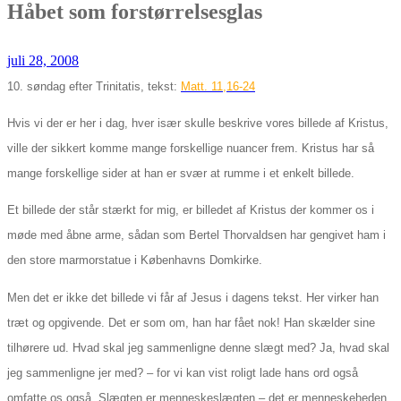
Håbet som forstørrelsesglas
juli 28, 2008
10. søndag efter Trinitatis, tekst:
Matt. 11,16-24
Hvis vi der er her i dag, hver især skulle beskrive vores billede af Kristus,
ville der sikkert komme mange forskellige nuancer frem. Kristus har så
mange forskellige sider at han er svær at rumme i et enkelt billede.
Et billede der står stærkt for mig, er billedet af Kristus der kommer os i
møde med åbne arme, sådan som Bertel Thorvaldsen har gengivet ham i
den store marmorstatue i Københavns Domkirke.
Men det er ikke det billede vi får af Jesus i dagens tekst. Her virker han
træt og opgivende. Det er som om, han har fået nok! Han skælder sine
tilhørere ud. Hvad skal jeg sammenligne denne slægt med? Ja, hvad skal
jeg sammenligne jer med? – for vi kan vist roligt lade hans ord også
omfatte os også. Slægten er menneskeslægten – det er menneskeheden