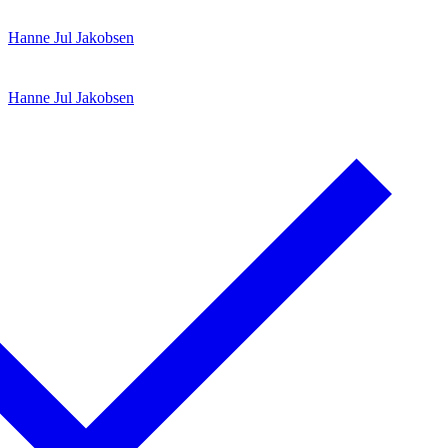
Spring
Menu
Luk
Hanne Jul Jakobsen
til
indhold
Hanne Jul Jakobsen