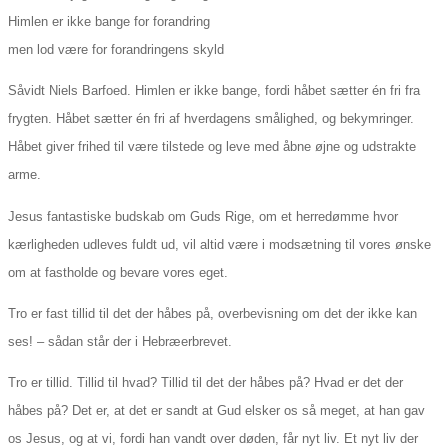
Himlen er ikke bange for forandring
men lod være for forandringens skyld
Såvidt Niels Barfoed. Himlen er ikke bange, fordi håbet sætter én fri fra
frygten. Håbet sætter én fri af hverdagens smålighed, og bekymringer.
Håbet giver frihed til være tilstede og leve med åbne øjne og udstrakte
arme.
Jesus fantastiske budskab om Guds Rige, om et herredømme hvor
kærligheden udleves fuldt ud, vil altid være i modsætning til vores ønske
om at fastholde og bevare vores eget.
Tro er fast tillid til det der håbes på, overbevisning om det der ikke kan
ses! – sådan står der i Hebræerbrevet.
Tro er tillid. Tillid til hvad? Tillid til det der håbes på? Hvad er det der
håbes på? Det er, at det er sandt at Gud elsker os så meget, at han gav
os Jesus, og at vi, fordi han vandt over døden, får nyt liv. Et nyt liv der