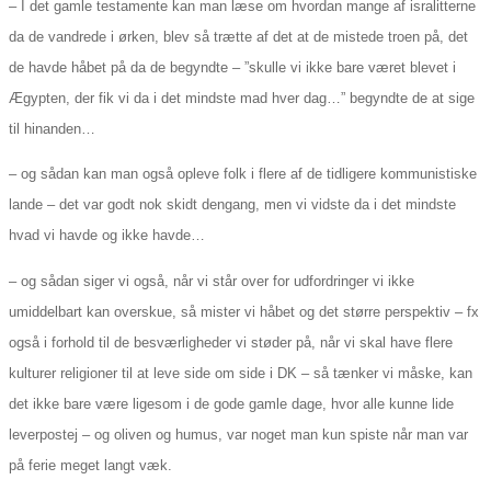
– I det gamle testamente kan man læse om hvordan mange af isralitterne
da de vandrede i ørken, blev så trætte af det at de mistede troen på, det
de havde håbet på da de begyndte – ”skulle vi ikke bare været blevet i
Ægypten, der fik vi da i det mindste mad hver dag…” begyndte de at sige
til hinanden…
– og sådan kan man også opleve folk i flere af de tidligere kommunistiske
lande – det var godt nok skidt dengang, men vi vidste da i det mindste
hvad vi havde og ikke havde…
– og sådan siger vi også, når vi står over for udfordringer vi ikke
umiddelbart kan overskue, så mister vi håbet og det større perspektiv – fx
også i forhold til de besværligheder vi støder på, når vi skal have flere
kulturer religioner til at leve side om side i DK – så tænker vi måske, kan
det ikke bare være ligesom i de gode gamle dage, hvor alle kunne lide
leverpostej – og oliven og humus, var noget man kun spiste når man var
på ferie meget langt væk.