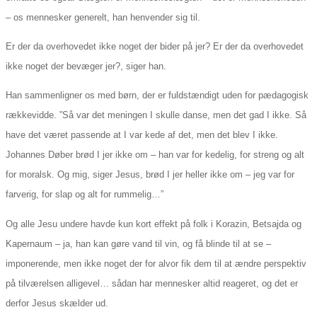
– os mennesker generelt, han henvender sig til.
Er der da overhovedet ikke noget der bider på jer? Er der da overhovedet
ikke noget der bevæger jer?, siger han.
Han sammenligner os med børn, der er fuldstændigt uden for pædagogisk
rækkevidde. ”Så var det meningen I skulle danse, men det gad I ikke. Så
have det været passende at I var kede af det, men det blev I ikke.
Johannes Døber brød I jer ikke om – han var for kedelig, for streng og alt
for moralsk. Og mig, siger Jesus, brød I jer heller ikke om – jeg var for
farverig, for slap og alt for rummelig…”
Og alle Jesu undere havde kun kort effekt på folk i Korazin, Betsajda og
Kapernaum – ja, han kan gøre vand til vin, og få blinde til at se –
imponerende, men ikke noget der for alvor fik dem til at ændre perspektiv
på tilværelsen alligevel… sådan har mennesker altid reageret, og det er
derfor Jesus skælder ud.