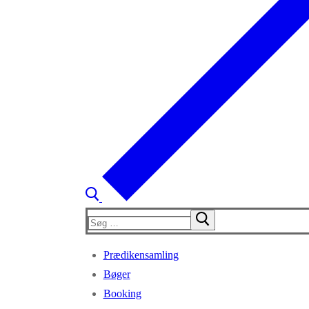
Søg
efter:
Prædikensamling
Bøger
Booking