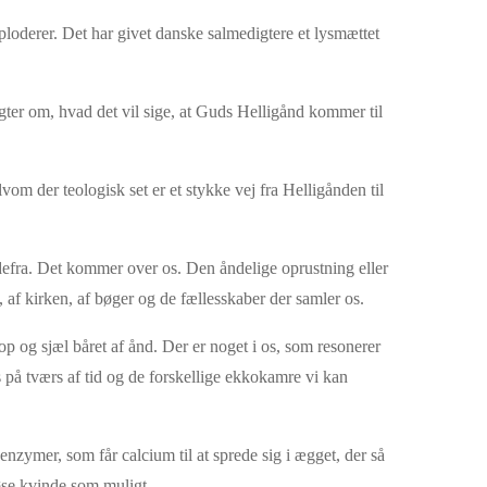
ploderer. Det har givet danske salmedigtere et lysmættet
igter om, hvad det vil sige, at Guds Helligånd kommer til
m der teologisk set er et stykke vej fra Helligånden til
 Udefra. Det kommer over os. Den åndelige oprustning eller
, af kirken, af bøger og de fællesskaber der samler os.
og sjæl båret af ånd. Der er noget i os, som resonerer
 på tværs af tid og de forskellige ekkokamre vi kan
nzymer, som får calcium til at sprede sig i ægget, der så
løse kvinde som muligt.