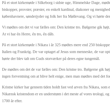
På et stort kirkemøde i Silkeborg i sidste uge, Himmelske Dage, mødtes 
biskopper, provster, præster, en enkelt kardinal, diakoner og menighed
københavnere, sønderjyder og folk her fra Møllevang. Og vi hørte de
Vi mødtes om det vi var fælles om: Den kristne tro. Bølgerne gik højt.
At vi har én Herre, én tro, én dåb.
På et stort kirkemøde i Nikæa i år 325 mødtes mere end 250 biskopper 
Italien og Frankrig. De var optaget af Jesus som menneske, de var opt
hørte der blev talt om Guds storværker på deres egne tungemål.
De mødtes om det de var fælles om: Den kristne tro. Bølgerne gik hø
ingen forventning om at blive helt enige, men man mødtes med det for
Kristne kirker har gennem tiden holdt fast ved arven fra Nikæa, som e
Nikænsk kristendom er en understrøm i det meste af vores teologi, og u
1700 år efter.