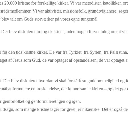
20.000 kristne for forskellige kirker. Vi var metodister, katolikker, or
srådsmedlemmer. Vi var aktivister, missionsfolk, grundtvigianere, søgen
r blev talt om Guds storværker på vores egne tungemål.
 Der blev diskuteret tro og eksistens, uden nogen forventning om at vi 
fra den tids kristne kirker. De var fra Tyrkiet, fra Syrien, fra Palæsti
aget af Jesus som Gud, de var optaget af opstandelsen, de var optaget 
jt. Der blev diskuteret hvordan vi skal forstå Jesu guddommelighed o
mål at formulere en troskendelse, der kunne samle kirken – og det gør 
r genfortolket og genformuleret igen og igen.
dsagn, som mange kristne tager for givet, er nikænske. Det er også derfor