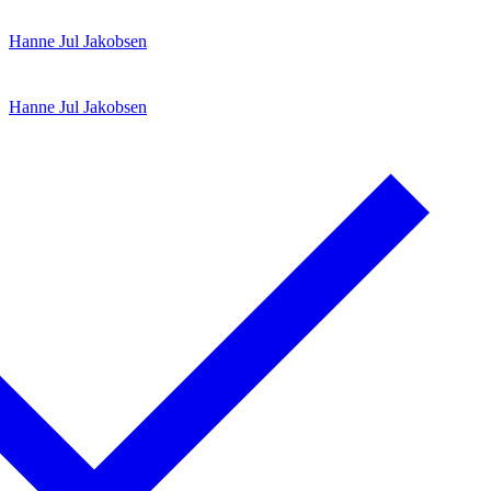
Spring
Menu
Luk
Hanne Jul Jakobsen
til
indhold
Hanne Jul Jakobsen