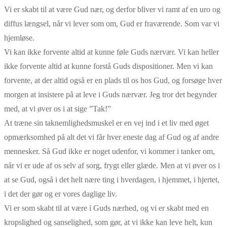
Vi er skabt til at være Gud nær, og derfor bliver vi ramt af en uro og
diffus længsel, når vi lever som om, Gud er fraværende. Som var vi
hjemløse.
Vi kan ikke forvente altid at kunne føle Guds nærvær. Vi kan heller
ikke forvente altid at kunne forstå Guds dispositioner. Men vi kan
forvente, at der altid også er en plads til os hos Gud, og forsøge hver
morgen at insistere på at leve i Guds nærvær. Jeg tror det begynder
med, at vi øver os i at sige ”Tak!”
At træne sin taknemlighedsmuskel er en vej ind i et liv med øget
opmærksomhed på alt det vi får hver eneste dag af Gud og af andre
mennesker. Så Gud ikke er noget udenfor, vi kommer i tanker om,
når vi er ude af os selv af sorg, frygt eller glæde. Men at vi øver os i
at se Gud, også i det helt nære ting i hverdagen, i hjemmet, i hjertet,
i det der gør og er vores daglige liv.
Vi er som skabt til at være i Guds nærhed, og vi er skabt med en
kropslighed og sanselighed, som gør, at vi ikke kan leve helt, kun