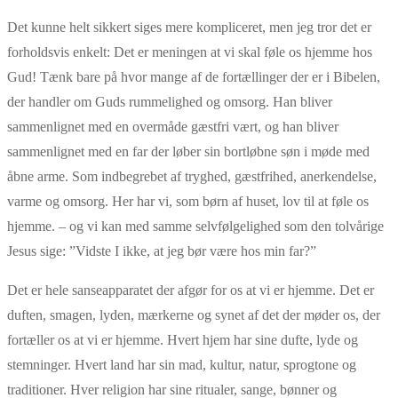
Det kunne helt sikkert siges mere kompliceret, men jeg tror det er
forholdsvis enkelt: Det er meningen at vi skal føle os hjemme hos
Gud! Tænk bare på hvor mange af de fortællinger der er i Bibelen,
der handler om Guds rummelighed og omsorg. Han bliver
sammenlignet med en overmåde gæstfri vært, og han bliver
sammenlignet med en far der løber sin bortløbne søn i møde med
åbne arme. Som indbegrebet af tryghed, gæstfrihed, anerkendelse,
varme og omsorg. Her har vi, som børn af huset, lov til at føle os
hjemme. – og vi kan med samme selvfølgelighed som den tolvårige
Jesus sige: ”Vidste I ikke, at jeg bør være hos min far?”
Det er hele sanseapparatet der afgør for os at vi er hjemme. Det er
duften, smagen, lyden, mærkerne og synet af det der møder os, der
fortæller os at vi er hjemme. Hvert hjem har sine dufte, lyde og
stemninger. Hvert land har sin mad, kultur, natur, sprogtone og
traditioner. Hver religion har sine ritualer, sange, bønner og