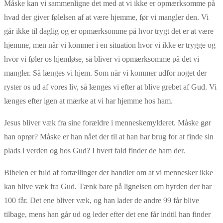
Måske kan vi sammenligne det med at vi ikke er opmærksomme på
hvad der giver følelsen af at være hjemme, før vi mangler den. Vi
går ikke til daglig og er opmærksomme på hvor trygt det er at være
hjemme, men når vi kommer i en situation hvor vi ikke er trygge og
hvor vi føler os hjemløse, så bliver vi opmærksomme på det vi
mangler. Så længes vi hjem. Som når vi kommer udfor noget der
ryster os ud af vores liv, så længes vi efter at blive grebet af Gud. Vi
længes efter igen at mærke at vi har hjemme hos ham.
Jesus bliver væk fra sine forældre i menneskemylderet. Måske gør
han oprør? Måske er han nået der til at han har brug for at finde sin
plads i verden og hos Gud? I hvert fald finder de ham der.
Bibelen er fuld af fortællinger der handler om at vi mennesker ikke
kan blive væk fra Gud. Tænk bare på lignelsen om hyrden der har
100 får. Det ene bliver væk, og han lader de andre 99 får blive
tilbage, mens han går ud og leder efter det ene får indtil han finder