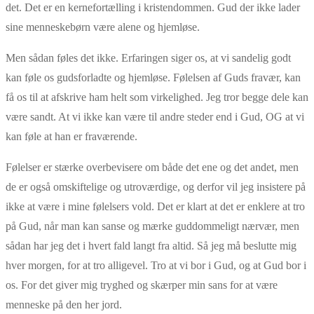
det. Det er en kernefortælling i kristendommen. Gud der ikke lader
sine menneskebørn være alene og hjemløse.
Men sådan føles det ikke. Erfaringen siger os, at vi sandelig godt
kan føle os gudsforladte og hjemløse. Følelsen af Guds fravær, kan
få os til at afskrive ham helt som virkelighed. Jeg tror begge dele kan
være sandt. At vi ikke kan være til andre steder end i Gud, OG at vi
kan føle at han er fraværende.
Følelser er stærke overbevisere om både det ene og det andet, men
de er også omskiftelige og utroværdige, og derfor vil jeg insistere på
ikke at være i mine følelsers vold. Det er klart at det er enklere at tro
på Gud, når man kan sanse og mærke guddommeligt nærvær, men
sådan har jeg det i hvert fald langt fra altid. Så jeg må beslutte mig
hver morgen, for at tro alligevel. Tro at vi bor i Gud, og at Gud bor i
os. For det giver mig tryghed og skærper min sans for at være
menneske på den her jord.