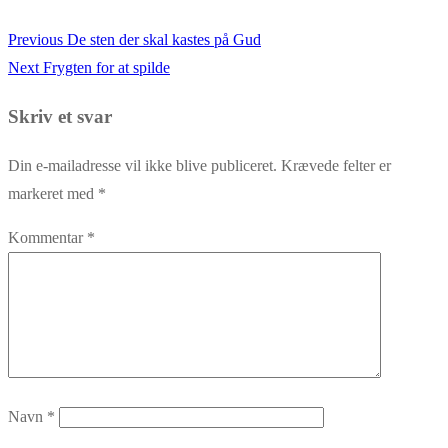
Previous
Previous
De sten der skal kastes på Gud
Indlægsnavigation
Next
post:
Next
Frygten for at spilde
post:
Skriv et svar
Din e-mailadresse vil ikke blive publiceret.
Krævede felter er
markeret med
*
Kommentar
*
Navn
*