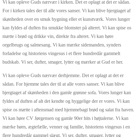
Vi kan opleve Guds nærvær i kirken. Det er oplagt at det er sådan.
For i kirken tales der til alle vores sanser. Vi kan blive bjergtaget af
skønheden over en smuk bygning eller et kunstværk. Vores lunger
kan fyldes af duften fra smukke blomster på alteret. Vi kan spise os
mætte i brød og drikke vin, direkte fra alteret. Vi kan høre
orgelbrugs og salmesang. Vi kan mærke sidemanden, synders
forladelse og historiens vingesus i et flere hundredår gammelt
budskab. Vi ser, dufter, smager, lytter og mærker at Gud er her.
Vi kan opleve Guds nærvær derhjemme. Det er oplagt at det er
sådan. For hjemme tales der til at alle vores sanser. Vi kan blive
bjergtaget af skønheden i den gamle grønne sofa. Vores lunger kan
fyldes af duften af alt det kendte og hyggelige der er vores. Vi kan
spise os mætte i aftensmad med hjemmebagt brød og salat fra haven.
Vi kan høre CV Jørgensen og gamle 90er hits i højtalerne. Vi kan
mærke børn, ægtefælle, venner og familie, historiens vingesus i en
flere hundredår gammel slægt. Vi ser, dufter, smager, lytter og