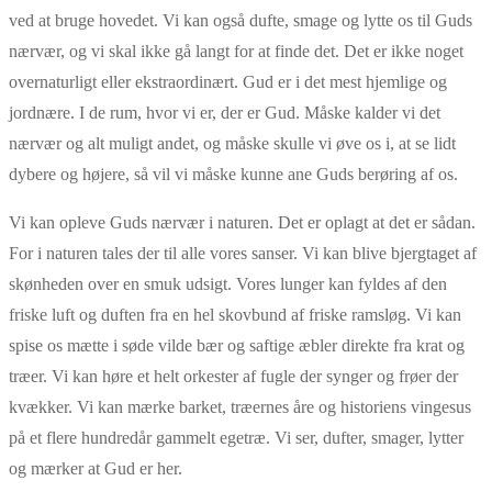
ved at bruge hovedet. Vi kan også dufte, smage og lytte os til Guds
nærvær, og vi skal ikke gå langt for at finde det. Det er ikke noget
overnaturligt eller ekstraordinært. Gud er i det mest hjemlige og
jordnære. I de rum, hvor vi er, der er Gud. Måske kalder vi det
nærvær og alt muligt andet, og måske skulle vi øve os i, at se lidt
dybere og højere, så vil vi måske kunne ane Guds berøring af os.
Vi kan opleve Guds nærvær i naturen. Det er oplagt at det er sådan.
For i naturen tales der til alle vores sanser. Vi kan blive bjergtaget af
skønheden over en smuk udsigt. Vores lunger kan fyldes af den
friske luft og duften fra en hel skovbund af friske ramsløg. Vi kan
spise os mætte i søde vilde bær og saftige æbler direkte fra krat og
træer. Vi kan høre et helt orkester af fugle der synger og frøer der
kvækker. Vi kan mærke barket, træernes åre og historiens vingesus
på et flere hundredår gammelt egetræ. Vi ser, dufter, smager, lytter
og mærker at Gud er her.