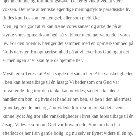
hjemmeblinde og forundringsdøve. Det er et vilkår ved at være
voksen. Det rene autentiske egentlige meningsfyldte paradisiske liv
findes kun i os som en længsel, eller som øjeblikke.
Men jeg tror godt at vi kan træne vores sanser og arbejde på at
styrke vores opmærksomhed, så vi bliver mere nærværende i vores
liv. For den troende, hænger det sammen med en opmærksomhed på
Guds nærvær. En opmærksomhed på at vi lever hos Gud og at det
er meningen at vi skal føle os hjemme her.
Mystikeren Teresa af Avila sagde det sådan her: Alle vanskeligheder
i bøn kan føres tilbage til én årsag: Vi beder som om Gud var
fraværende. Jeg tror den tanke kan udvides, så det ikke alene
handler om bøn, og hvis det handler om bøn, så bøn i den allermest
grundlæggende men også udvidede form: som liv. Så det i stedet
kunne lyde: Jeg tror alle vanskeligheder i livet kan føres tilbage til én
årsag: Vi lever som om Gud var fraværende. Som om han har
efterladt os her i sin gamle bolig, og nu selv er flyttet videre til én ny.