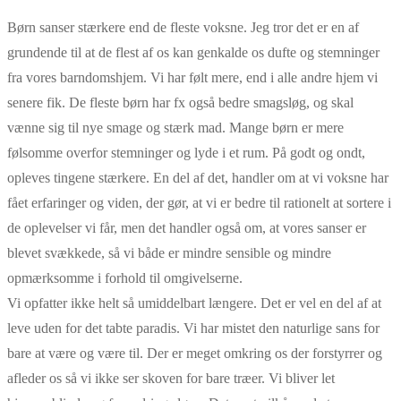
Børn sanser stærkere end de fleste voksne. Jeg tror det er en af
grundende til at de flest af os kan genkalde os dufte og stemninger
fra vores barndomshjem. Vi har følt mere, end i alle andre hjem vi
senere fik. De fleste børn har fx også bedre smagsløg, og skal
vænne sig til nye smage og stærk mad. Mange børn er mere
følsomme overfor stemninger og lyde i et rum. På godt og ondt,
opleves tingene stærkere. En del af det, handler om at vi voksne har
fået erfaringer og viden, der gør, at vi er bedre til rationelt at sortere i
de oplevelser vi får, men det handler også om, at vores sanser er
blevet svækkede, så vi både er mindre sensible og mindre
opmærksomme i forhold til omgivelserne.
Vi opfatter ikke helt så umiddelbart længere. Det er vel en del af at
leve uden for det tabte paradis. Vi har mistet den naturlige sans for
bare at være og være til. Der er meget omkring os der forstyrrer og
afleder os så vi ikke ser skoven for bare træer. Vi bliver let