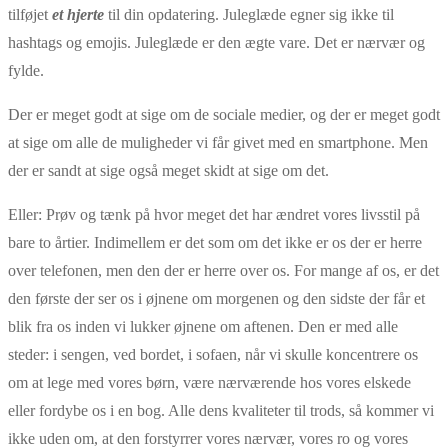
tilføjet
et hjerte
til din opdatering. Juleglæde egner sig ikke til
hashtags og emojis. Juleglæde er den ægte vare. Det er nærvær og
fylde.
Der er meget godt at sige om de sociale medier, og der er meget godt
at sige om alle de muligheder vi får givet med en smartphone. Men
der er sandt at sige også meget skidt at sige om det.
Eller: Prøv og tænk på hvor meget det har ændret vores livsstil på
bare to årtier. Indimellem er det som om det ikke er os der er herre
over telefonen, men den der er herre over os. For mange af os, er det
den første der ser os i øjnene om morgenen og den sidste der får et
blik fra os inden vi lukker øjnene om aftenen. Den er med alle
steder: i sengen, ved bordet, i sofaen, når vi skulle koncentrere os
om at lege med vores børn, være nærværende hos vores elskede
eller fordybe os i en bog. Alle dens kvaliteter til trods, så kommer vi
ikke uden om, at den forstyrrer vores nærvær, vores ro og vores