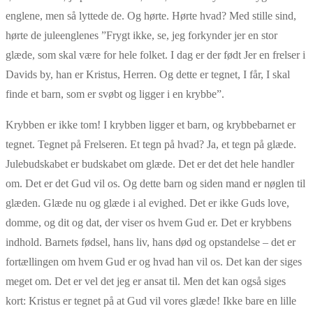
englene, men så lyttede de. Og hørte. Hørte hvad? Med stille sind,
hørte de juleenglenes ”Frygt ikke, se, jeg forkynder jer en stor
glæde, som skal være for hele folket. I dag er der født Jer en frelser i
Davids by, han er Kristus, Herren. Og dette er tegnet, I får, I skal
finde et barn, som er svøbt og ligger i en krybbe”.
Krybben er ikke tom! I krybben ligger et barn, og krybbebarnet er
tegnet. Tegnet på Frelseren. Et tegn på hvad? Ja, et tegn på glæde.
Julebudskabet er budskabet om glæde. Det er det det hele handler
om. Det er det Gud vil os. Og dette barn og siden mand er nøglen til
glæden. Glæde nu og glæde i al evighed. Det er ikke Guds love,
domme, og dit og dat, der viser os hvem Gud er. Det er krybbens
indhold. Barnets fødsel, hans liv, hans død og opstandelse – det er
fortællingen om hvem Gud er og hvad han vil os. Det kan der siges
meget om. Det er vel det jeg er ansat til. Men det kan også siges
kort: Kristus er tegnet på at Gud vil vores glæde! Ikke bare en lille