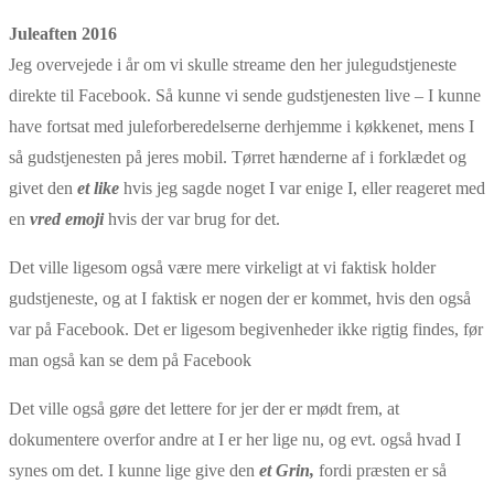
Juleaften 2016
Jeg overvejede i år om vi skulle streame den her julegudstjeneste
direkte til Facebook. Så kunne vi sende gudstjenesten live – I kunne
have fortsat med juleforberedelserne derhjemme i køkkenet, mens I
så gudstjenesten på jeres mobil. Tørret hænderne af i forklædet og
givet den
et like
hvis jeg sagde noget I var enige I, eller reageret med
en
vred emoji
hvis der var brug for det.
Det ville ligesom også være mere virkeligt at vi faktisk holder
gudstjeneste, og at I faktisk er nogen der er kommet, hvis den også
var på Facebook. Det er ligesom begivenheder ikke rigtig findes, før
man også kan se dem på Facebook
Det ville også gøre det lettere for jer der er mødt frem, at
dokumentere overfor andre at I er her lige nu, og evt. også hvad I
synes om det. I kunne lige give den
et Grin,
fordi præsten er så