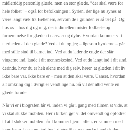
midlertidig personlig glæde, men en stor glæde, ”der skal være for
hele folket” – også for befolkningen i Syrien, der lige nu synes at
være langt væk fra Betlehem, selvom de i grunden er så tæt på. Og
hos os – hos dig og mig, der indimellem mister fodfæste og
fornemmelse for glæden i nærvær og dybe. Hvordan kommer vi i
nærheden af den glæde? Ved at du og jeg – ligesom hyrderne – går
med stille sind til barnet ind. Ved at du lader de engle der slår
vingerne ind, lande i dit menneskesind. Ved at du langt ind i dit sind,
derinde, hvor du er helt alene med dig selv, hører, at glæden i dit liv
ikke bare var, ikke bare er – men at den skal være. Uanset, hvordan
alt omkring dig i øvrigt er vendt lige nu. Så vil der altid vente en
glæde forude.
Når vi er i biografen får vi, inden vi går i gang med filmen at vide, at
vi skal slukke mobilen. Her i kirken gør vi det omvendt og opfodrer
til at I slukker mobilen når I kommer hjem i aften, er sammen med
jeres kære, læser en god bog, ringer til et menneske i ved sidder