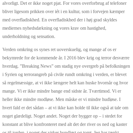
alvorligt. Det er ikke noget pjat. For vores overforbrug af telefoner
bliver ligesom prikken over iét i en kultur, som i forvejen kæmper
med overfladiskhed. En overfladiskhed der i høj grad skyldes
mediernes nyhedsdækning og vores krav om hastighed,
underholdning og sensation.
Verden omkring os synes ret uoverskuelig, og mange af os er
bekymrede for de kommende år. I 2016 blev krig og terror desværre
hverdag. ”Breaking News” om stadig nye overgreb på befolkningen
i Syrien og terrorangreb på civile rundt omkring i verden, er blevet
så regelmæssige, at vi ikke længere helt kan huske hvornår og hvor
mange. Vi er ikke mindre bange end sidste år. Tværtimod. Vi er
heller ikke mindre modløse. Men måske er vi mindre hudløse. I
hvert fald er det sådan – at vi ikke kan holde til ikke også at tale om
noget glædeligt. Noget andet. Noget der bygger op – i stedet for
konstant at blive konfronteret med alt det der river os ned og kaster
os til jorden, i noget der virker bundløst og tomt. Jeg har tænkt