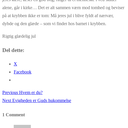
alene, går i kirke… Det er alt sammen værn mod tomhed og beviser
på at krybben ikke er tom: Må jeres jul i blive fyldt af nærvær,
dybde og den glæde – som vi finder hos barnet i krybben.
Rigtig glædelig jul
Del dette:
X
Facebook
Previous
Previous
Hvem er du?
Indlægsnavigation
Next
post:
Next
Evigheden er Guds hukommelse
post:
1 Comment