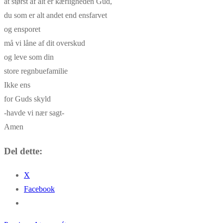
at størst af alt er kærligheden Gud,
du som er alt andet end ensfarvet
og ensporet
må vi låne af dit overskud
og leve som din
store regnbuefamilie
Ikke ens
for Guds skyld
-havde vi nær sagt-
Amen
Del dette:
X
Facebook