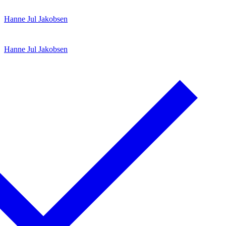
Spring
Menu
Luk
Hanne Jul Jakobsen
til
indhold
Hanne Jul Jakobsen