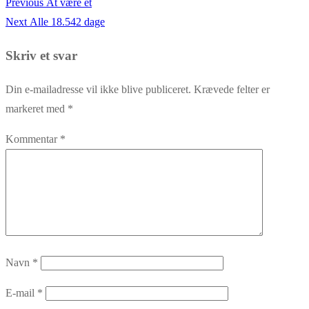
Previous
Previous
At være ét
Indlægsnavigation
Next
post:
Next
Alle 18.542 dage
post:
Skriv et svar
Din e-mailadresse vil ikke blive publiceret.
Krævede felter er
markeret med
*
Kommentar
*
Navn
*
E-mail
*