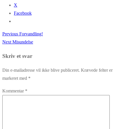
X
Facebook
Previous
Previous
Forvandling!
Indlægsnavigation
Next
post:
Next
Misundelse
post:
Skriv et svar
Din e-mailadresse vil ikke blive publiceret.
Krævede felter er
markeret med
*
Kommentar
*