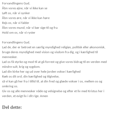
Forvandlingens Gud,
Åbn vores øjne, når vi ikke kan se
Løft os, når vi synker
Åbn vores øre, når vi ikke kan høre
Rejs os, når vi falder
Åbn vores mund, når vi bør sige til og fra
Hold om os, når vi ryster
Forvandlingens Gud,
Lad de, der er betroet en særlig myndighed religiøs, politisk eller økonomisk,
bruge deres myndighed med vision og visdom fra dig, og i kærlighed til
mennesker.
Lad os få styrke og mod til at gå forrest og give vores bidrag til en verden med
mindre sult, krig og sygdom.
Lad din kirke her og ud over hele jorden vokse i kærlighed
Ræk os dit ord, din kærlighed og tilgivelse,
så vi kan gå her fra i tillid til, at din fred og glæde vokser i os, mellem os og
omkring os.
Giv os og alle mennesker nåde og velsignelse og efter et liv med Kristus her i
verden, et evigt liv i dit rige. Amen
Del dette: