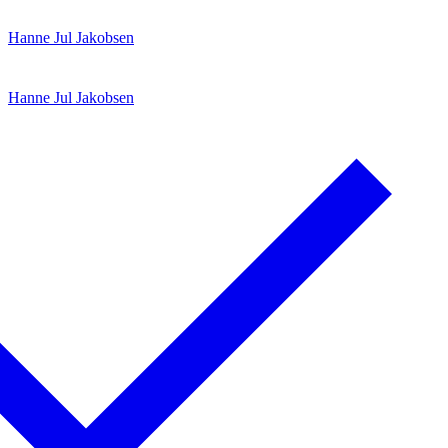
Spring
Menu
Luk
Hanne Jul Jakobsen
til
indhold
Hanne Jul Jakobsen