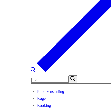
Søg
efter:
Prædikensamling
Bøger
Booking