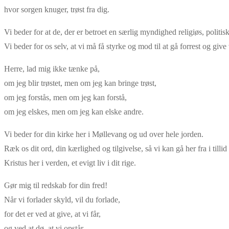
hvor sorgen knuger, trøst fra dig.
Vi beder for at de, der er betroet en særlig myndighed religiøs, poli
Vi beder for os selv, at vi må få styrke og mod til at gå forrest og gi
Herre, lad mig ikke tænke på,
om jeg blir trøstet, men om jeg kan bringe trøst,
om jeg forstås, men om jeg kan forstå,
om jeg elskes, men om jeg kan elske andre.
Vi beder for din kirke her i Møllevang og ud over hele jorden.
Ræk os dit ord, din kærlighed og tilgivelse, så vi kan gå her fra i till
Kristus her i verden, et evigt liv i dit rige.
Gør mig til redskab for din fred!
Når vi forlader skyld, vil du forlade,
for det er ved at give, at vi får,
og ved at dø, at vi opstår.