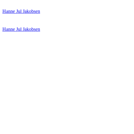
Spring
Menu
Luk
Hanne Jul Jakobsen
til
indhold
Hanne Jul Jakobsen