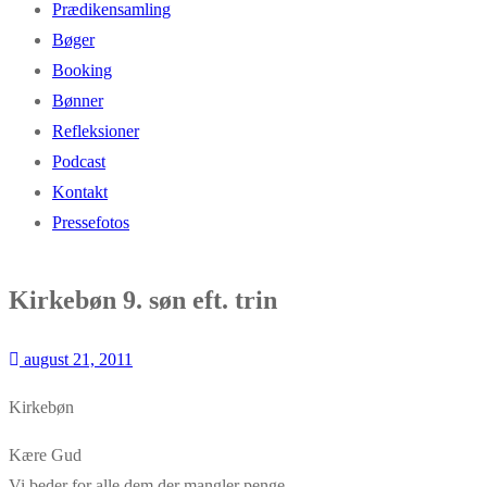
Prædikensamling
Bøger
Booking
Bønner
Refleksioner
Podcast
Kontakt
Pressefotos
Kirkebøn 9. søn eft. trin
august 21, 2011
Kirkebøn
Kære Gud
Vi beder for alle dem der mangler penge