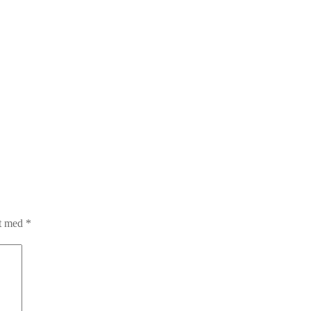
et med
*