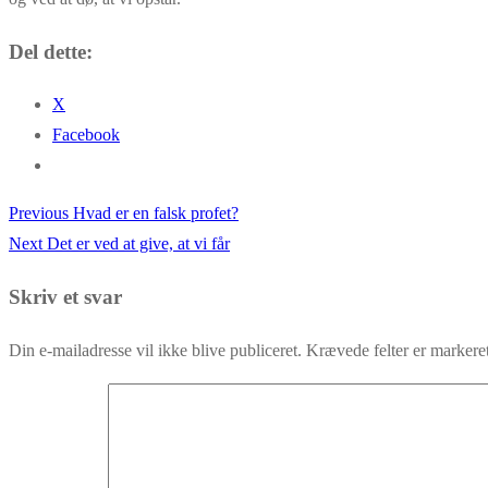
Del dette:
X
Facebook
Previous
Previous
Hvad er en falsk profet?
Indlægsnavigation
Next
post:
Next
Det er ved at give, at vi får
post:
Skriv et svar
Din e-mailadresse vil ikke blive publiceret.
Krævede felter er marker