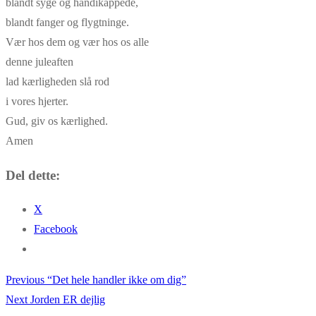
blandt syge og handikappede,
blandt fanger og flygtninge.
Vær hos dem og vær hos os alle
denne juleaften
lad kærligheden slå rod
i vores hjerter.
Gud, giv os kærlighed.
Amen
Del dette:
X
Facebook
Previous
Previous
“Det hele handler ikke om dig”
Indlægsnavigation
Next
post:
Next
Jorden ER dejlig