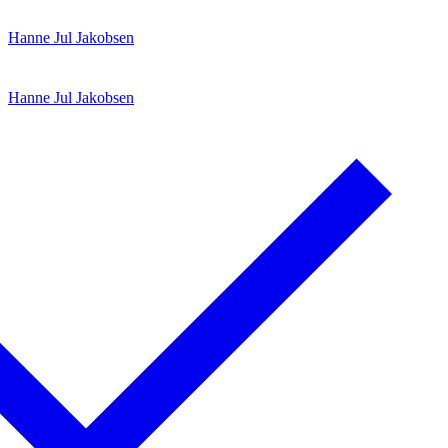
Spring
Menu
Luk
Hanne Jul Jakobsen
til
indhold
Hanne Jul Jakobsen