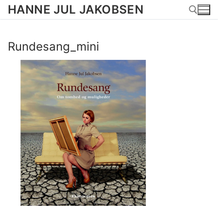
Spring
HANNE JUL JAKOBSEN
til
indhold
Rundesang_mini
Søg efter: