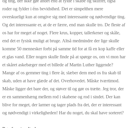
og ting, der ikke gør andet end at fylde i skabe og skuffer, også
roder og fylder i éns bevidsthed. Det er simpelthen mere
overskueligt kun at omgive sig med interessante og nødvendige ting.
Og det interessante er, at de er færre, end man skulle tro. De fleste af
os har for meget af noget. Flere krus, kopper, tallerkener og skåle,
end det er fysisk muligt at bruge. Altså medmindre der lige skulle
komme 50 mennesker forbi på samme tid for at få en kop kaffe eller
et glas vand. Eller nogen skulle finde på at spørge os, om vi mon har
et skåret askebæger med et billede af Martin Luther liggende?
Mange af os gemmer ting i flere år, slæber dem med os fra skab til
skab, uden at have glæde af det. Overhovedet. Måske tværtimod.
Måske ligger det bare der, og støver til og gør os trætte. Jeg tror, der
er en sammenhæng mellem rod i skabene og rod i sindet. Der kan
blive for meget, der larmer og tager plads fra det, der er interessant
og nødvendigt i virkeligheden! Har du noget, du skal have sorteret?