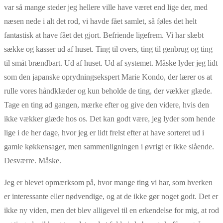
var så mange steder jeg hellere ville have været end lige der, med
næsen nede i alt det rod, vi havde fået samlet, så føles det helt
fantastisk at have fået det gjort. Befriende ligefrem. Vi har slæbt
sække og kasser ud af huset. Ting til overs, ting til genbrug og ting
til småt brændbart. Ud af huset. Ud af systemet. Måske lyder jeg lidt
som den japanske oprydningsekspert Marie Kondo, der lærer os at
rulle vores håndklæder og kun beholde de ting, der vækker glæde.
Tage en ting ad gangen, mærke efter og give den videre, hvis den
ikke vækker glæde hos os. Det kan godt være, jeg lyder som hende
lige i de her dage, hvor jeg er lidt frelst efter at have sorteret ud i
gamle køkkensager, men sammenligningen i øvrigt er ikke slående.
Desværre. Måske.
Jeg er blevet opmærksom på, hvor mange ting vi har, som hverken
er interessante eller nødvendige, og at de ikke gør noget godt. Det er
ikke ny viden, men det blev alligevel til en erkendelse for mig, at rod