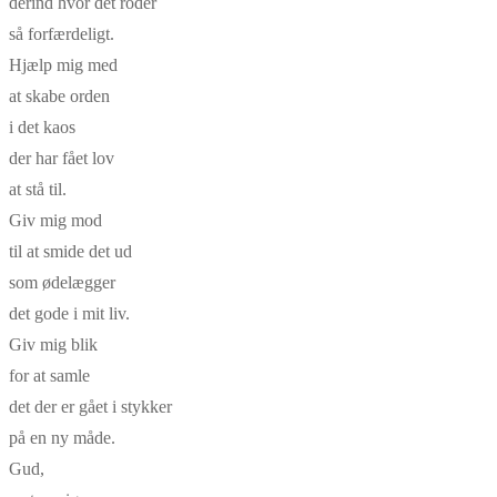
derind hvor det roder
så forfærdeligt.
Hjælp mig med
at skabe orden
i det kaos
der har fået lov
at stå til.
Giv mig mod
til at smide det ud
som ødelægger
det gode i mit liv.
Giv mig blik
for at samle
det der er gået i stykker
på en ny måde.
Gud,