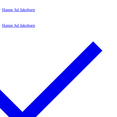
Spring
Menu
Luk
Hanne Jul Jakobsen
til
indhold
Hanne Jul Jakobsen