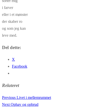
sorter mig
i farver
eller i et mønster
der skaber ro
og som jeg kan
leve med.
Del dette:
X
Facebook
Relateret
Previous
Previous
Livet i mellemrummet
Indlægsnavigation
Next
post:
Next
Ophav og opbrud