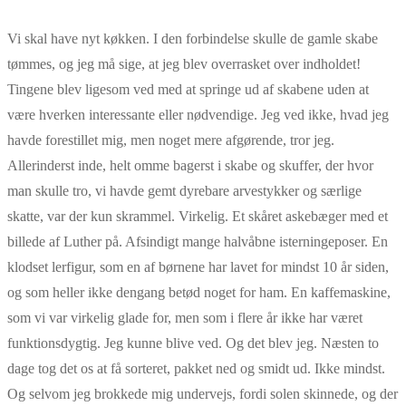
Vi skal have nyt køkken. I den forbindelse skulle de gamle skabe
tømmes, og jeg må sige, at jeg blev overrasket over indholdet!
Tingene blev ligesom ved med at springe ud af skabene uden at
være hverken interessante eller nødvendige. Jeg ved ikke, hvad jeg
havde forestillet mig, men noget mere afgørende, tror jeg.
Allerinderst inde, helt omme bagerst i skabe og skuffer, der hvor
man skulle tro, vi havde gemt dyrebare arvestykker og særlige
skatte, var der kun skrammel. Virkelig. Et skåret askebæger med et
billede af Luther på. Afsindigt mange halvåbne isterningeposer. En
klodset lerfigur, som en af børnene har lavet for mindst 10 år siden,
og som heller ikke dengang betød noget for ham. En kaffemaskine,
som vi var virkelig glade for, men som i flere år ikke har været
funktionsdygtig. Jeg kunne blive ved. Og det blev jeg. Næsten to
dage tog det os at få sorteret, pakket ned og smidt ud. Ikke mindst.
Og selvom jeg brokkede mig undervejs, fordi solen skinnede, og der