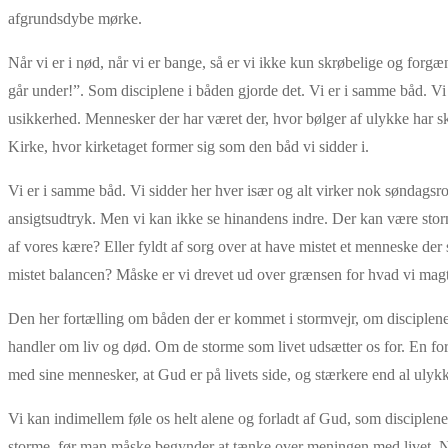
afgrundsdybe mørke.
Når vi er i nød, når vi er bange, så er vi ikke kun skrøbelige og forg
går under!”. Som disciplene i båden gjorde det. Vi er i samme båd. Vi 
usikkerhed. Mennesker der har været der, hvor bølger af ulykke har skj
Kirke, hvor kirketaget former sig som den båd vi sidder i.
Vi er i samme båd. Vi sidder her hver især og alt virker nok søndagsrol
ansigtsudtryk. Men vi kan ikke se hinandens indre. Der kan være storm
af vores kære? Eller fyldt af sorg over at have mistet et menneske der st
mistet balancen? Måske er vi drevet ud over grænsen for hvad vi magter 
Den her fortælling om båden der er kommet i stormvejr, om disciplene d
handler om liv og død. Om de storme som livet udsætter os for. En for
med sine mennesker, at Gud er på livets side, og stærkere end al ulyk
Vi kan indimellem føle os helt alene og forladt af Gud, som disciplene
storme, før man måske begynder at tænke over meningen med livet. Når