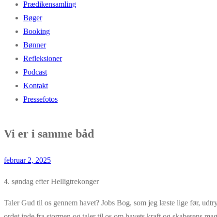
Prædikensamling
Bøger
Booking
Bønner
Refleksioner
Podcast
Kontakt
Pressefotos
Vi er i samme båd
februar 2, 2025
4. søndag efter Helligtrekonger
Taler Gud til os gennem havet? Jobs Bog, som jeg læste lige før, udtr
ordet inde fra stormen og taler til os om havets kraft og skaberens m