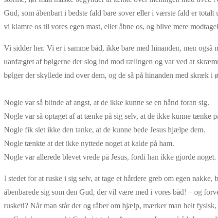
Gud, som åbenbart i bedste fald bare sover eller i værste fald er tota
vi klamre os til vores egen mast, eller åbne os, og blive mere modtage
Vi sidder her. Vi er i samme båd, ikke bare med hinanden, men også 
uanfægtet af bølgerne der slog ind mod rælingen og var ved at skræmm
bølger der skyllede ind over dem, og de så på hinanden med skræk i øj
Nogle var så blinde af angst, at de ikke kunne se en hånd foran sig.
Nogle var så optaget af at tænke på sig selv, at de ikke kunne tænke p
Nogle fik slet ikke den tanke, at de kunne bede Jesus hjælpe dem.
Nogle tænkte at det ikke nyttede noget at kalde på ham.
Nogle var allerede blevet vrede på Jesus, fordi han ikke gjorde noget.
I stedet for at ruske i sig selv, at tage et hårdere greb om egen na
åbenbarede sig som den Gud, der vil være med i vores båd! – og forven
rusket!? Når man står der og råber om hjælp, mærker man helt fysisk, h