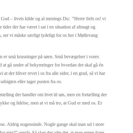
 Gud – livets kilde og al menings Du: ”Herre frels os! vi
ider der har været i sat i en situation af afmagt og
 ser vi måske særligt tydeligt for os her i Møllevang
 kun er små krusninger på søen. Små bevægelser i vores
d at gå under af bekymringer for hvordan det skal gå én
 der bliver revet i os fra alle sider, i en grad, så vi har
dsigten eller tager pusten fra os.
ælling der handler om livet til søs, men en fortælling der
ykke og lidelse, men at vi må tro, at Gud er med os. Er
alene. Aldrig nogensinde. Nogle gange skal man ud i store
 mig?” opstår. Så sker der ofte det, at man enten fyrer