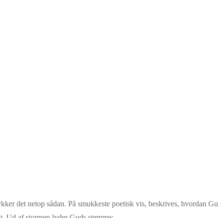
ykker det netop sådan. På smukkeste poetisk vis, beskrives, hvordan Gu
agt. Ud af stormen lyder Guds stemme: