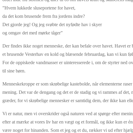
”Hvem lukkede sluseportene for havet,
da det kom brusende frem fra jordens indre?
Det gjorde jeg! Og jeg svøbte det nyfødte hav i skyer
og omgav det med mørke tåger”
Der findes ikke noget menneske, der kan befale over havet. Havet er ba
et brusende Vesterhav en kold og blæsende februardag, kan vi kun føle
For de oppiskede vandmasser er uinteresserede i, om de styrter ned ove
til sine børn.
Menneskekroppe er som skrøbelige kastebolde, når elementerne raser
mening. Det var de dengang og det er de stadig og vi rammes af det, 
græder, for vi skrøbelige mennesker er samtidig dem, der ikke kan ell
Vi er natur, men vi overskrider også naturen ved at spørge efter menin
efter at mærke at vores liv har en vægt og et formål, og ikke kun er 
være noget for hinanden. Som et jeg og et du, rækker vi ud efter hjælp