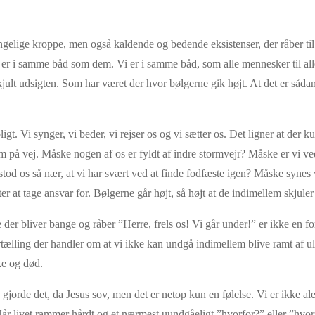
ængelige kroppe, men også kaldende og bedende eksistenser, der råber til
er i samme båd som dem. Vi er i samme båd, som alle mennesker til alle t
ult udsigten. Som har været der hvor bølgerne gik højt. At det er sådan,
igt. Vi synger, vi beder, vi rejser os og vi sætter os. Det ligner at der
 på vej. Måske nogen af os er fyldt af indre stormvejr? Måske er vi ve
od os så nær, at vi har svært ved at finde fodfæste igen? Måske synes vi at
at tage ansvar for. Bølgerne går højt, så højt at de indimellem skjuler u
er bliver bange og råber ”Herre, frels os! Vi går under!” er ikke en fort
tælling der handler om at vi ikke kan undgå indimellem blive ramt af ul
ke og død.
 gjorde det, da Jesus sov, men det er netop kun en følelse. Vi er ikke 
 livet rammer hårdt og et nærmest uundgåeligt ”hvorfor?” eller ”hvorfor