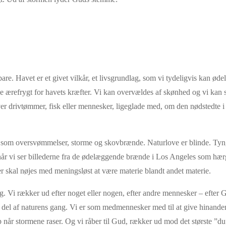
re. Havet er et givet vilkår, et livsgrundlag, som vi tydeligvis kan ød
 ærefrygt for havets kræfter. Vi kan overvældes af skønhed og vi kan st
r drivtømmer, fisk eller mennesker, ligeglade med, om den nødstedte i bå
 som oversvømmelser, storme og skovbrænde. Naturlove er blinde. Tyng
når vi ser billederne fra de ødelæggende brænde i Los Angeles som hærg
er skal nøjes med meningsløst at være materie blandt andet materie.
g. Vi rækker ud efter noget eller nogen, efter andre mennesker – efter G
én del af naturens gang. Vi er som medmennesker med til at give hinand
 når stormene raser. Og vi råber til Gud, rækker ud mod det største ”du”