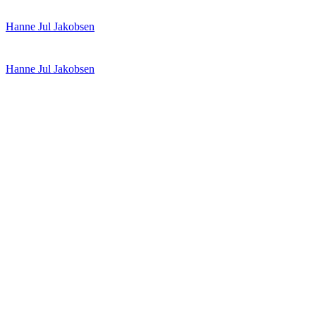
Spring
Menu
Luk
Hanne Jul Jakobsen
til
indhold
Hanne Jul Jakobsen