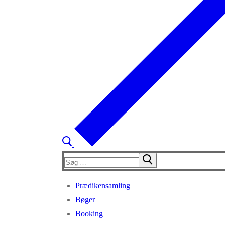
Søg
efter:
Prædikensamling
Bøger
Booking