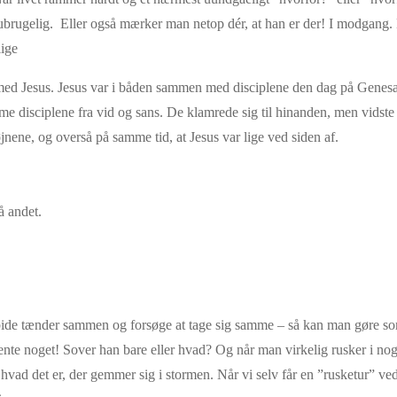
lt ubrugelig. Eller også mærker man netop dér, at han er der! I modgang.
lige
med Jesus. Jesus var i båden sammen med disciplene den dag på Genesar
e disciplene fra vid og sans. De klamrede sig til hinanden, men vidste 
nene, og overså på samme tid, at Jesus var lige ved siden af.
å andet.
kke, bide tænder sammen og forsøge at tage sig samme – så kan man gøre 
te noget! Sover han bare eller hvad? Og når man virkelig rusker i noge
vad det er, der gemmer sig i stormen. Når vi selv får en ”rusketur” ved