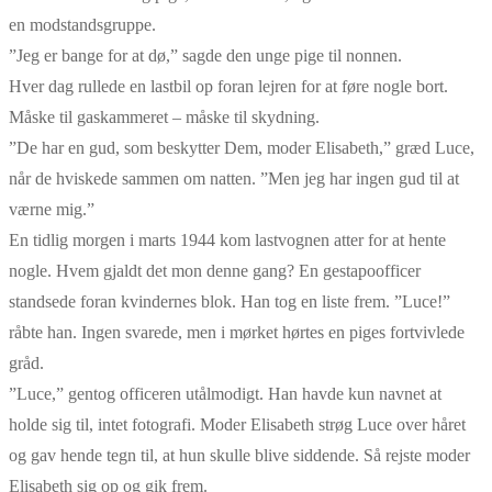
en modstandsgruppe.
”Jeg er bange for at dø,” sagde den unge pige til nonnen.
Hver dag rullede en lastbil op foran lejren for at føre nogle bort.
Måske til gaskammeret – måske til skydning.
”De har en gud, som beskytter Dem, moder Elisabeth,” græd Luce,
når de hviskede sammen om natten. ”Men jeg har ingen gud til at
værne mig.”
En tidlig morgen i marts 1944 kom lastvognen atter for at hente
nogle. Hvem gjaldt det mon denne gang? En gestapoofficer
standsede foran kvindernes blok. Han tog en liste frem. ”Luce!”
råbte han. Ingen svarede, men i mørket hørtes en piges fortvivlede
gråd.
”Luce,” gentog officeren utålmodigt. Han havde kun navnet at
holde sig til, intet fotografi. Moder Elisabeth strøg Luce over håret
og gav hende tegn til, at hun skulle blive siddende. Så rejste moder
Elisabeth sig op og gik frem.