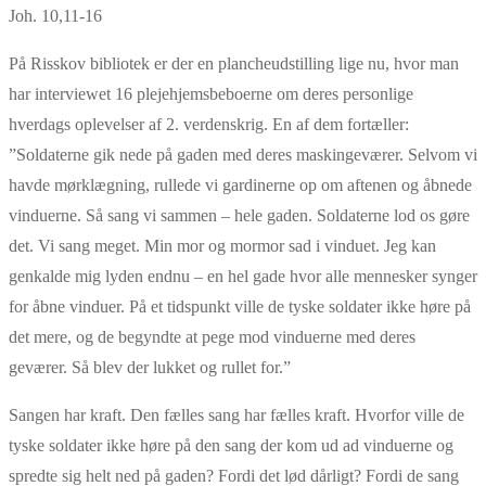
Joh. 10,11-16
På Risskov bibliotek er der en plancheudstilling lige nu, hvor man
har interviewet 16 plejehjemsbeboerne om deres personlige
hverdags oplevelser af 2. verdenskrig. En af dem fortæller:
”Soldaterne gik nede på gaden med deres maskingeværer. Selvom vi
havde mørklægning, rullede vi gardinerne op om aftenen og åbnede
vinduerne. Så sang vi sammen – hele gaden. Soldaterne lod os gøre
det. Vi sang meget. Min mor og mormor sad i vinduet. Jeg kan
genkalde mig lyden endnu – en hel gade hvor alle mennesker synger
for åbne vinduer. På et tidspunkt ville de tyske soldater ikke høre på
det mere, og de begyndte at pege mod vinduerne med deres
geværer. Så blev der lukket og rullet for.”
Sangen har kraft. Den fælles sang har fælles kraft. Hvorfor ville de
tyske soldater ikke høre på den sang der kom ud ad vinduerne og
spredte sig helt ned på gaden? Fordi det lød dårligt? Fordi de sang