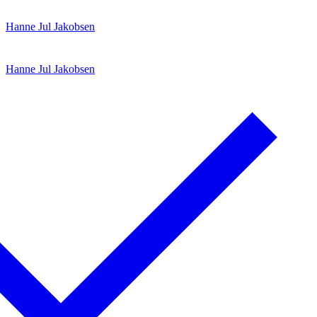
Spring
Menu
Luk
Hanne Jul Jakobsen
til
indhold
Hanne Jul Jakobsen