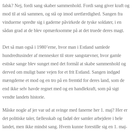
falsk? Nej, fordi sang skaber sammenhold. Fordi sang giver kraft og
mod til at stå sammen, og stå op imod uretfærdighed. Sangen fra
vinduerne spredte sig i gaderne påvirkede de tyske soldater, i en
sådan grad at de blev opmærksomme på at det truede deres magt.
Det så man også i 1980’erne, hvor man i Estland samlede
hundredtusinder af mennesker til store sangstævner, hvor gamle
estiske sange blev sunget med det formål at skabe sammenhold og
derved om muligt bane vejen for et frit Estland. Sangen indgød
mængderne et mod og en tro på en fremtid for deres land, som de
end ikke selv havde regnet med og en handlekraft, som på sigt
vendte landets historie.
Måske nogle af jer var ud at svinge med fanerne her 1. maj? Her er
det politiske taler, fællesskab og fadøl der samler arbejdere i hele
landet, men ikke mindst sang. Hvem kunne forestille sig en 1. maj-