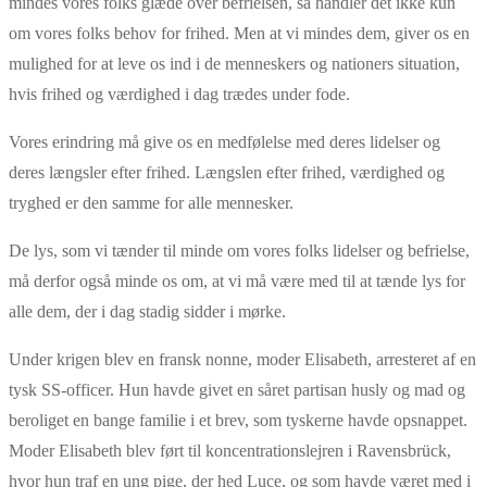
mindes vores folks glæde over befrielsen, så handler det ikke kun
om vores folks behov for frihed. Men at vi mindes dem, giver os en
mulighed for at leve os ind i de menneskers og nationers situation,
hvis frihed og værdighed i dag trædes under fode.
Vores erindring må give os en medfølelse med deres lidelser og
deres længsler efter frihed. Længslen efter frihed, værdighed og
tryghed er den samme for alle mennesker.
De lys, som vi tænder til minde om vores folks lidelser og befrielse,
må derfor også minde os om, at vi må være med til at tænde lys for
alle dem, der i dag stadig sidder i mørke.
Under krigen blev en fransk nonne, moder Elisabeth, arresteret af en
tysk SS-officer. Hun havde givet en såret partisan husly og mad og
beroliget en bange familie i et brev, som tyskerne havde opsnappet.
Moder Elisabeth blev ført til koncentrationslejren i Ravensbrück,
hvor hun traf en ung pige, der hed Luce, og som havde været med i