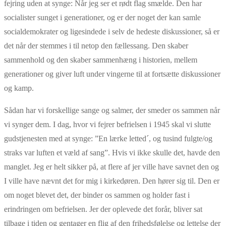
fejring uden at synge: Når jeg ser et rødt flag smælde. Den har
socialister sunget i generationer, og er der noget der kan samle
socialdemokrater og ligesindede i selv de hedeste diskussioner, så er
det når der stemmes i til netop den fællessang. Den skaber
sammenhold og den skaber sammenhæng i historien, mellem
generationer og giver luft under vingerne til at fortsætte diskussioner
og kamp.
Sådan har vi forskellige sange og salmer, der smeder os sammen når
vi synger dem. I dag, hvor vi fejrer befrielsen i 1945 skal vi slutte
gudstjenesten med at synge: ”En lærke letted´, og tusind fulgte/og
straks var luften et væld af sang”. Hvis vi ikke skulle det, havde den
manglet. Jeg er helt sikker på, at flere af jer ville have savnet den og
I ville have nævnt det for mig i kirkedøren. Den hører sig til. Den er
om noget blevet det, der binder os sammen og holder fast i
erindringen om befrielsen. Jer der oplevede det forår, bliver sat
tilbage i tiden og gentager en flig af den frihedsfølelse og lettelse der