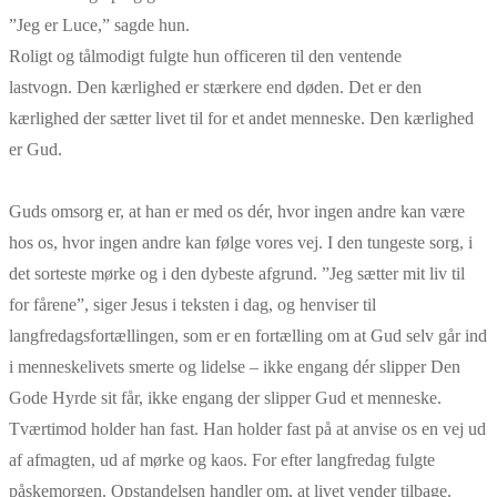
”Jeg er Luce,” sagde hun.
Roligt og tålmodigt fulgte hun officeren til den ventende
lastvogn. Den kærlighed er stærkere end døden. Det er den
kærlighed der sætter livet til for et andet menneske. Den kærlighed
er Gud.
Guds omsorg er, at han er med os dér, hvor ingen andre kan være
hos os, hvor ingen andre kan følge vores vej. I den tungeste sorg, i
det sorteste mørke og i den dybeste afgrund. ”Jeg sætter mit liv til
for fårene”, siger Jesus i teksten i dag, og henviser til
langfredagsfortællingen, som er en fortælling om at Gud selv går ind
i menneskelivets smerte og lidelse – ikke engang dér slipper Den
Gode Hyrde sit får, ikke engang der slipper Gud et menneske.
Tværtimod holder han fast. Han holder fast på at anvise os en vej ud
af afmagten, ud af mørke og kaos. For efter langfredag fulgte
påskemorgen. Opstandelsen handler om, at livet vender tilbage.