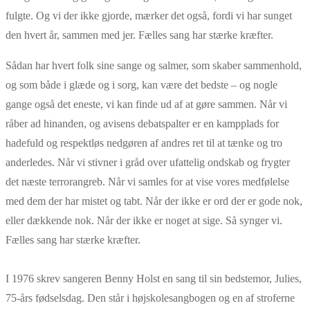
fulgte. Og vi der ikke gjorde, mærker det også, fordi vi har sunget
den hvert år, sammen med jer. Fælles sang har stærke kræfter.
Sådan har hvert folk sine sange og salmer, som skaber sammenhold,
og som både i glæde og i sorg, kan være det bedste – og nogle
gange også det eneste, vi kan finde ud af at gøre sammen. Når vi
råber ad hinanden, og avisens debatspalter er en kampplads for
hadefuld og respektløs nedgøren af andres ret til at tænke og tro
anderledes. Når vi stivner i gråd over ufattelig ondskab og frygter
det næste terrorangreb. Når vi samles for at vise vores medfølelse
med dem der har mistet og tabt. Når der ikke er ord der er gode nok,
eller dækkende nok. Når der ikke er noget at sige. Så synger vi.
Fælles sang har stærke kræfter.
I 1976 skrev sangeren Benny Holst en sang til sin bedstemor, Julies,
75-års fødselsdag. Den står i højskolesangbogen og en af stroferne