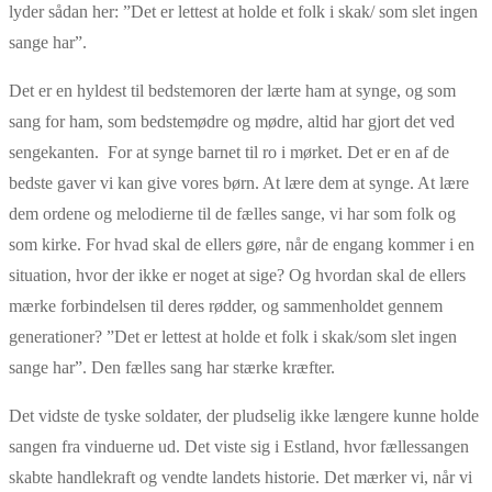
lyder sådan her: ”Det er lettest at holde et folk i skak/ som slet ingen
sange har”.
Det er en hyldest til bedstemoren der lærte ham at synge, og som
sang for ham, som bedstemødre og mødre, altid har gjort det ved
sengekanten. For at synge barnet til ro i mørket. Det er en af de
bedste gaver vi kan give vores børn. At lære dem at synge. At lære
dem ordene og melodierne til de fælles sange, vi har som folk og
som kirke. For hvad skal de ellers gøre, når de engang kommer i en
situation, hvor der ikke er noget at sige? Og hvordan skal de ellers
mærke forbindelsen til deres rødder, og sammenholdet gennem
generationer? ”Det er lettest at holde et folk i skak/som slet ingen
sange har”. Den fælles sang har stærke kræfter.
Det vidste de tyske soldater, der pludselig ikke længere kunne holde
sangen fra vinduerne ud. Det viste sig i Estland, hvor fællessangen
skabte handlekraft og vendte landets historie. Det mærker vi, når vi