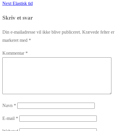
Next
post:
Next
Elastisk tid
post:
Skriv et svar
Din e-mailadresse vil ikke blive publiceret.
Krævede felter er
markeret med
*
Kommentar
*
Navn
*
E-mail
*