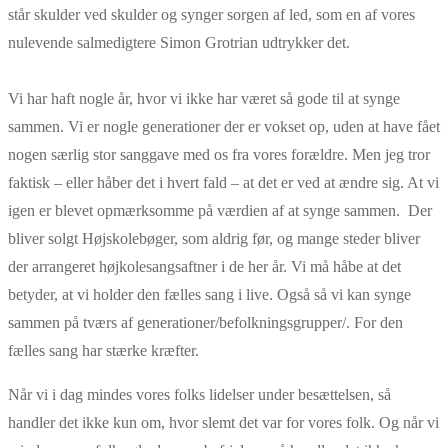
står skulder ved skulder og synger sorgen af led, som en af vores
nulevende salmedigtere Simon Grotrian udtrykker det.
Vi har haft nogle år, hvor vi ikke har været så gode til at synge
sammen. Vi er nogle generationer der er vokset op, uden at have fået
nogen særlig stor sanggave med os fra vores forældre. Men jeg tror
faktisk – eller håber det i hvert fald – at det er ved at ændre sig. At vi
igen er blevet opmærksomme på værdien af at synge sammen. Der
bliver solgt Højskolebøger, som aldrig før, og mange steder bliver
der arrangeret højkolesangsaftner i de her år. Vi må håbe at det
betyder, at vi holder den fælles sang i live. Også så vi kan synge
sammen på tværs af generationer/befolkningsgrupper/. For den
fælles sang har stærke kræfter.
Når vi i dag mindes vores folks lidelser under besættelsen, så
handler det ikke kun om, hvor slemt det var for vores folk. Og når vi