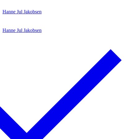
Spring
Menu
Luk
Hanne Jul Jakobsen
til
indhold
Hanne Jul Jakobsen