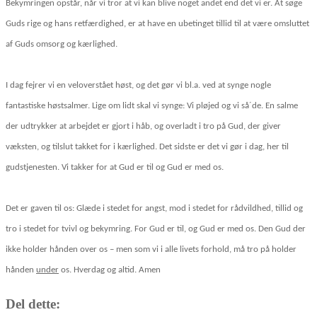
Bekymringen opstår, når vi tror at vi kan blive noget andet end det vi er. At søge
Guds rige og hans retfærdighed, er at have en ubetinget tillid til at være omsluttet
af Guds omsorg og kærlighed.
I dag fejrer vi en veloverstået høst, og det gør vi bl.a. ved at synge nogle
fantastiske høstsalmer. Lige om lidt skal vi synge: Vi pløjed og vi så´de. En salme
der udtrykker at arbejdet er gjort i håb, og overladt i tro på Gud, der giver
væksten, og tilslut takket for i kærlighed. Det sidste er det vi gør i dag, her til
gudstjenesten. Vi takker for at Gud er til og Gud er med os.
Det er gaven til os: Glæde i stedet for angst, mod i stedet for rådvildhed, tillid og
tro i stedet for tvivl og bekymring. For Gud er til, og Gud er med os. Den Gud der
ikke holder hånden over os – men som vi i alle livets forhold, må tro på holder
hånden
under
os. Hverdag og altid. Amen
Del dette: