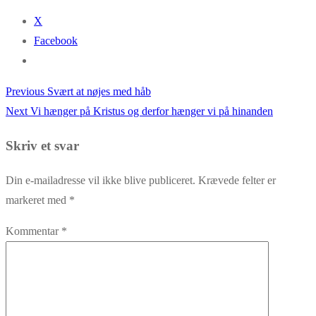
X
Facebook
Previous
Previous
Svært at nøjes med håb
Indlægsnavigation
Next
post:
Next
Vi hænger på Kristus og derfor hænger vi på hinanden
post:
Skriv et svar
Din e-mailadresse vil ikke blive publiceret.
Krævede felter er
markeret med
*
Kommentar
*