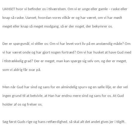
UANSET hvor vi befinder os i tilværelsen. Om vi er unge eller gamle – raske eller
knap så raske. Uanset, hvordan vores vilkår er og har været, om vi har mødt
meget eller knap så meget modgang, så er der noget, der bekymrer os.
Der er spørgsmål, vi stiller os: Om vi har levet vort liv på en anstændig måde? Om
vi har været onde og har gjort nogen fortræd? Om vi har husket at have Gud med
i tilstrækkelig grad? Der er meget, man kan spørge sig selv om, og der er meget,
som vi aldrig får svar på.
Men når Gud har sind og sans for en almindelig spurv og en sølle lilje, er der vel
ingen grund til at betvivle, at Han har endnu mere sind og sans for os. At Gud
holder af os og frelser os.
Søg først Guds rige og hans retfærdighed, så skal alt det andet gives jer i tilgift.