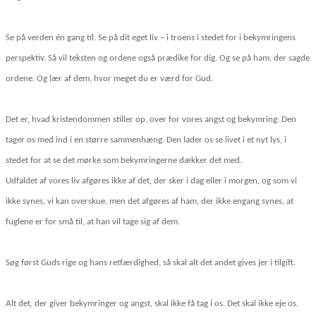
Se på verden én gang til. Se på dit eget liv – i troens i stedet for i bekymringens
perspektiv. Så vil teksten og ordene også prædike for dig. Og se på ham, der sagde
ordene. Og lær af dem, hvor meget du er værd for Gud.
Det er, hvad kristendommen stiller op, over for vores angst og bekymring: Den
tager os med ind i en større sammenhæng. Den lader os se livet i et nyt lys, i
stedet for at se det mørke som bekymringerne dækker det med.
Udfaldet af vores liv afgøres ikke af det, der sker i dag eller i morgen, og som vi
ikke synes, vi kan overskue, men det afgøres af ham, der ikke engang synes, at
fuglene er for små til, at han vil tage sig af dem.
Søg først Guds rige og hans retfærdighed, så skal alt det andet gives jer i tilgift.
Alt det, der giver bekymringer og angst, skal ikke få tag i os. Det skal ikke eje os.