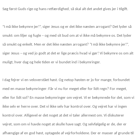
Søg først Guds rige og hans retfærdighed, så skal alt det andet gives jer i tilgift.
”I må ikke bekymre jer!”, siger Jesus og er det ikke næsten arrogant? Det lyder så
smukt: om liljer og fugle – og med sit bud om at vi ikke må bekymre os. Det lyder
så smukt og enkelt. Men er det ikke næsten arrogant? ”I må ikke bekymre jer!”,
siger Jesus – og ved jo godt at det er lige præcis hvad vi gør! Vi bekymre os om alt
muligt, hver dag og hele tiden er vi bundet ind i bekymringer.
I dag fejrer vi en veloverstået høst. Og netop høsten er jo for mange, forbundet
med en masse bekymringer: Får vi nu for meget eller for lidt regn? For meget,
eller for lidt sol? En masse bekymringer om vejret. Vi er bekymrede for det, som vi
ikke selv er herre over. Det vi ikke selv har kontrol over. Og vejret har vi ingen
kontrol over. Alligevel er det noget at det vi taler allermest om. Vi diskuterer
vejret, som om vi havde noget at skulle have sagt. Og selvfølgelig er de, der er
afhængige af en god høst, optagede af vejrforholdene. Der er masser af grunde til