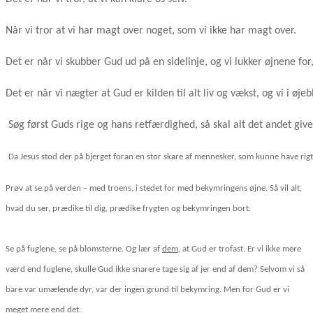
Når vi tror at vi har magt over noget, som vi ikke har magt over. 
Det er når vi skubber Gud ud på en sidelinje, og vi lukker øjnene for,
Det er når vi nægter at Gud er kilden til alt liv og vækst, og vi i øje
Søg først Guds rige og hans retfærdighed, så skal alt det andet gives j
Da Jesus stod der på bjerget foran en stor skare af mennesker, som kunne have rigt
Prøv at se på verden – med troens, i stedet for med bekymringens øjne. Så vil alt,
hvad du ser, prædike til dig, prædike frygten og bekymringen bort.
Se på fuglene, se på blomsterne. Og lær af
dem
, at Gud er trofast. Er vi ikke mere
værd end fuglene, skulle Gud ikke snarere tage sig af jer end af dem? Selvom vi så
bare var umælende dyr, var der ingen grund til bekymring. Men for Gud er vi
meget mere end det.