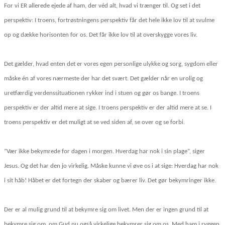
For vi ER allerede ejede af ham, der véd alt, hvad vi trænger til. Og set i det
perspektiv: I troens, fortrøstningens perspektiv får det hele ikke lov til at svulme
op og dække horisonten for os. Det får ikke lov til at overskygge vores liv.
Det gælder, hvad enten det er vores egen personlige ulykke og sorg, sygdom eller
måske én af vores nærmeste der har det svært. Det gælder når en urolig og
uretfærdig verdenssituationen rykker ind i stuen og gør os bange. I troens
perspektiv er der altid mere at sige. I troens perspektiv er der altid mere at se. I
troens perspektiv er det muligt at se ved siden af, se over og se forbi.
”Vær ikke bekymrede for dagen i morgen. Hverdag har nok i sin plage”, siger
Jesus. Og det har den jo virkelig. Måske kunne vi øve os i at sige: Hverdag har nok
i sit håb! Håbet er det fortegn der skaber og bærer liv. Det gør bekymringer ikke.
Der er al mulig grund til at bekymre sig om livet. Men der er ingen grund til at
bekymre sig om, om Gud nu også virkelige bekymrer sig om os. Med ham i ryggen