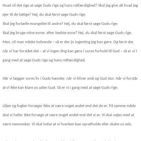
Hvad vil det sige at søge Guds rige og hans retfærdighed? Skal jeg give alt hvad jeg
ejer til de fattige? Nej, du skal først søge Guds rige.
Skal jeg fortælle evangeliet til andre? Nej, du skal først søge Guds rige.
Skal jeg bruge mine evner, efter bedste evne? Nej, du skal først søge Guds rige.
Men, vil man måske indvende – så er der jo ingenting jeg kan gøre. Og først der,
når vi har forstået det – at vi ingen ting kan gøre i vores forhold til Gud – så er vi i
gang med at søge Guds rige og hans retfærdighed.
Når vi lægger vores liv i Guds hænder. når vi bliver små og Gud stor. Når vi forstår
at vi ikke kan klare os uden Gud. Så er vi i gang med at søge Guds rige.
Liljen og fuglen forsøger ikke at være noget andet end det de er. På samme måde
skal vi heller ikke forsøge at være noget andet end det vi er. Vi skal nøjes med at
være mennesker. Vi skal indse at vi hverken kan opretholde eller skabe os selv.