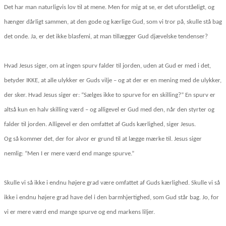
Det har man naturligvis lov til at mene. Men for mig at se, er det uforståeligt, og
hænger dårligt sammen, at den gode og kærlige Gud, som vi tror på, skulle stå bag
det onde. Ja, er det ikke blasfemi, at man tillægger Gud djævelske tendenser?
Hvad Jesus siger, om at ingen spurv falder til jorden, uden at Gud er med i det,
betyder IKKE, at alle ulykker er Guds vilje – og at der er en mening med de ulykker,
der sker. Hvad Jesus siger er: “Sælges ikke to spurve for en skilling?” En spurv er
altså kun en halv skilling værd – og alligevel er Gud med den, når den styrter og
falder til jorden. Alligevel er den omfattet af Guds kærlighed, siger Jesus.
Og så kommer det, der for alvor er grund til at lægge mærke til. Jesus siger
nemlig: “Men I er mere værd end mange spurve.”
Skulle vi så ikke i endnu højere grad være omfattet af Guds kærlighed. Skulle vi så
ikke i endnu højere grad have del i den barmhjertighed, som Gud står bag. Jo, for
vi er mere værd end mange spurve og end markens liljer.