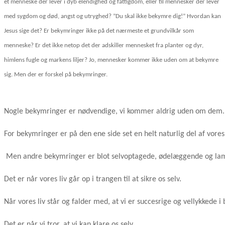
et menneske der lever i dyb elendighed og fattigdom, eller til mennesker der lever
med sygdom og død, angst og utryghed? ”Du skal ikke bekymre dig!” Hvordan kan
Jesus sige det? Er bekymringer ikke på det nærmeste et grundvilkår som
menneske? Er det ikke netop det der adskiller mennesket fra planter og dyr,
himlens fugle og markens liljer? Jo, mennesker kommer ikke uden om at bekymre
sig. Men der er forskel på bekymringer.
Nogle bekymringer er nødvendige, vi kommer aldrig uden om dem
For bekymringer er på den ene side set en helt naturlig del af vore
Men andre bekymringer er blot selvoptagede, ødelæggende og l
Det er når vores liv går op i trangen til at sikre os selv. 
Når vores liv står og falder med, at vi er succesrige og vellykkede 
Det er når vi tror, at vi kan klare os selv. 