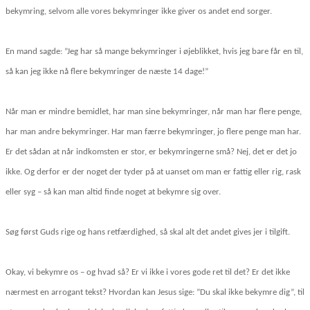
bekymring, selvom alle vores bekymringer ikke giver os andet end sorger.
En mand sagde: ”Jeg har så mange bekymringer i øjeblikket, hvis jeg bare får en til,
så kan jeg ikke nå flere bekymringer de næste 14 dage!”
Når man er mindre bemidlet, har man sine bekymringer, når man har flere penge,
har man andre bekymringer. Har man færre bekymringer, jo flere penge man har.
Er det sådan at når indkomsten er stor, er bekymringerne små? Nej, det er det jo
ikke. Og derfor er der noget der tyder på at uanset om man er fattig eller rig, rask
eller syg – så kan man altid finde noget at bekymre sig over.
Søg først Guds rige og hans retfærdighed, så skal alt det andet gives jer i tilgift.
Okay, vi bekymre os – og hvad så? Er vi ikke i vores gode ret til det? Er det ikke
nærmest en arrogant tekst? Hvordan kan Jesus sige: ”Du skal ikke bekymre dig”, til