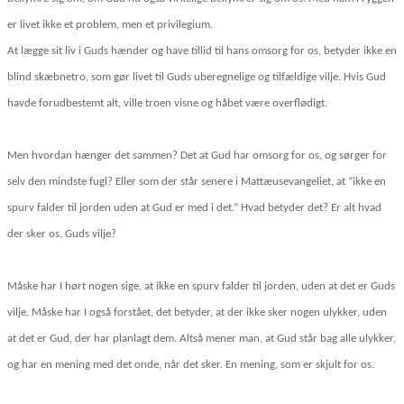
er livet ikke et problem, men et privilegium.
At lægge sit liv i Guds hænder og have tillid til hans omsorg for os, betyder ikke en
blind skæbnetro, som gør livet til Guds uberegnelige og tilfældige vilje. Hvis Gud
havde forudbestemt alt, ville troen visne og håbet være overflødigt.
Men hvordan hænger det sammen? Det at Gud har omsorg for os, og sørger for
selv den mindste fugl? Eller som der står senere i Mattæusevangeliet, at ”ikke en
spurv falder til jorden uden at Gud er med i det.” Hvad betyder det? Er alt hvad
der sker os, Guds vilje?
Måske har I hørt nogen sige, at ikke en spurv falder til jorden, uden at det er Guds
vilje. Måske har I også forstået, det betyder, at der ikke sker nogen ulykker, uden
at det er Gud, der har planlagt dem. Altså mener man, at Gud står bag alle ulykker,
og har en mening med det onde, når det sker. En mening, som er skjult for os.