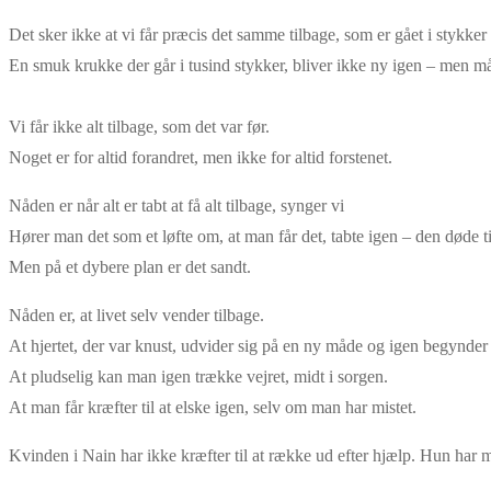
Det sker ikke at vi får præcis det samme tilbage, som er gået i stykker 
En smuk krukke der går i tusind stykker, bliver ikke ny igen – men må
Vi får ikke alt tilbage, som det var før.
Noget er for altid forandret, men ikke for altid forstenet.
Nåden er når alt er tabt at få alt tilbage, synger vi
Hører man det som et løfte om, at man får det, tabte igen – den døde ti
Men på et dybere plan er det sandt.
Nåden er, at livet selv vender tilbage.
At hjertet, der var knust, udvider sig på en ny måde og igen begynder
At pludselig kan man igen trække vejret, midt i sorgen.
At man får kræfter til at elske igen, selv om man har mistet.
Kvinden i Nain har ikke kræfter til at række ud efter hjælp. Hun har m