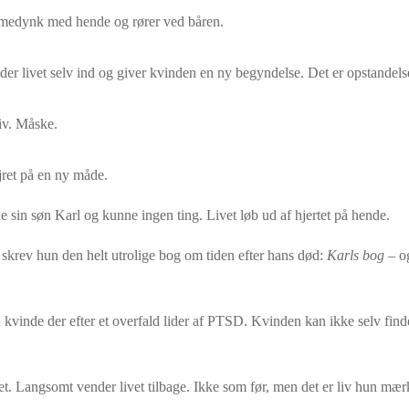
r medynk med hende og rører ved båren.
ræder livet selv ind og giver kvinden en ny begyndelse. Det er opstandels
liv. Måske.
ejret på en ny måde.
 sin søn Karl og kunne ingen ting. Livet løb ud af hjertet på hende.
 skrev hun den helt utrolige bog om tiden efter hans død:
Karls bog
– og
kvinde der efter et overfald lider af PTSD. Kvinden kan ikke selv finde 
et. Langsomt vender livet tilbage. Ikke som før, men det er liv hun mærk