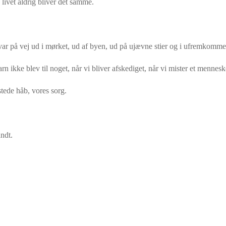
 livet aldrig bliver det samme.
 var på vej ud i mørket, ud af byen, ud på ujævne stier og i ufremkomme
 ikke blev til noget, når vi bliver afskediget, når vi mister et menneske
stede håb, vores sorg.
andt.