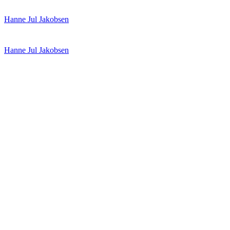
Spring
Menu
Luk
Hanne Jul Jakobsen
til
indhold
Hanne Jul Jakobsen