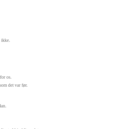
 ikke.
for os.
 som det var før.
dan.