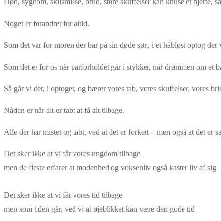
Død, sygdom, skilsmisse, brud, store skuffelser kan knuse et hjerte, så
Noget er forandret for altid.
Som det var for moren der bar på sin døde søn, i et håbløst optog der
Som det er for os når parforholdet går i stykker, når drømmen om et barn
Så går vi der, i optoget, og bærer vores tab, vores skuffelser, vores bri
Nåden er når alt er tabt at få alt tilbage.
Alle der har mistet og tabt, ved at det er forkert – men også at det er s
Det sker ikke at vi får vores ungdom tilbage
men de fleste erfarer at modenhed og voksenliv også kaster liv af sig
Det sker ikke at vi får vores tid tilbage
men som tiden går, ved vi at øjeblikket kan være den gode tid