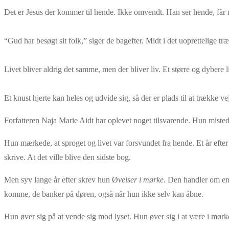
Det er Jesus der kommer til hende. Ikke omvendt. Han ser hende, få
“Gud har besøgt sit folk,” siger de bagefter. Midt i det uoprettelige t
Livet bliver aldrig det samme, men der bliver liv. Et større og dybere 
Et knust hjerte kan heles og udvide sig, så der er plads til at trække v
Forfatteren Naja Marie Aidt har oplevet noget tilsvarende. Hun mistede
Hun mærkede, at sproget og livet var forsvundet fra hende. Et år efter
skrive. At det ville blive den sidste bog.
Men syv lange år efter skrev hun Ø
velser i mørke
. Den handler om en 
komme, de banker på døren, også når hun ikke selv kan åbne.
Hun øver sig på at vende sig mod lyset. Hun øver sig i at være i mørk