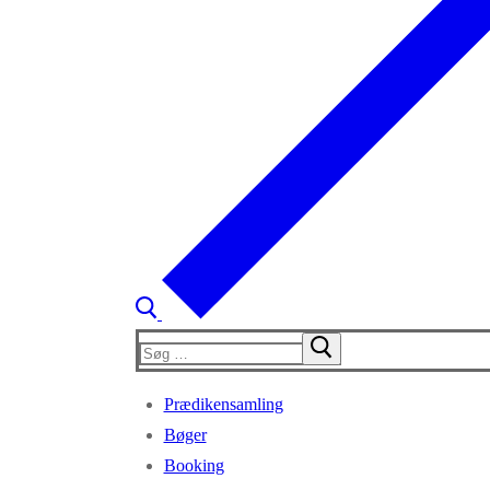
Søg
efter:
Prædikensamling
Bøger
Booking