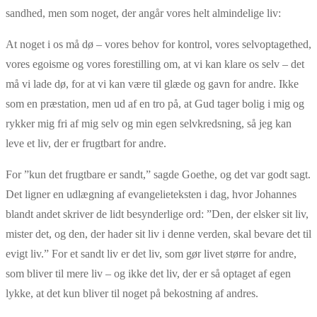
sandhed, men som noget, der angår vores helt almindelige liv:
At noget i os må dø – vores behov for kontrol, vores selvoptagethed,
vores egoisme og vores forestilling om, at vi kan klare os selv – det
må vi lade dø, for at vi kan være til glæde og gavn for andre. Ikke
som en præstation, men ud af en tro på, at Gud tager bolig i mig og
rykker mig fri af mig selv og min egen selvkredsning, så jeg kan
leve et liv, der er frugtbart for andre.
For ”kun det frugtbare er sandt,” sagde Goethe, og det var godt sagt.
Det ligner en udlægning af evangelieteksten i dag, hvor Johannes
blandt andet skriver de lidt besynderlige ord: ”Den, der elsker sit liv,
mister det, og den, der hader sit liv i denne verden, skal bevare det til
evigt liv.” For et sandt liv er det liv, som gør livet større for andre,
som bliver til mere liv – og ikke det liv, der er så optaget af egen
lykke, at det kun bliver til noget på bekostning af andres.