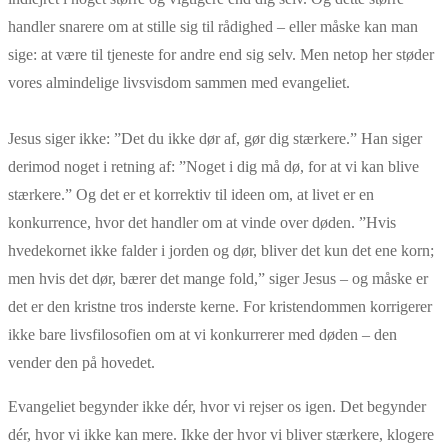
handler snarere om at stille sig til rådighed – eller måske kan man
sige: at være til tjeneste for andre end sig selv. Men netop her støder
vores almindelige livsvisdom sammen med evangeliet.
Jesus siger ikke: ”Det du ikke dør af, gør dig stærkere.” Han siger
derimod noget i retning af: ”Noget i dig må dø, for at vi kan blive
stærkere.” Og det er et korrektiv til ideen om, at livet er en
konkurrence, hvor det handler om at vinde over døden. ”Hvis
hvedekornet ikke falder i jorden og dør, bliver det kun det ene korn;
men hvis det dør, bærer det mange fold,” siger Jesus – og måske er
det er den kristne tros inderste kerne. For kristendommen korrigerer
ikke bare livsfilosofien om at vi konkurrerer med døden – den
vender den på hovedet.
Evangeliet begynder ikke dér, hvor vi rejser os igen. Det begynder
dér, hvor vi ikke kan mere. Ikke der hvor vi bliver stærkere, klogere