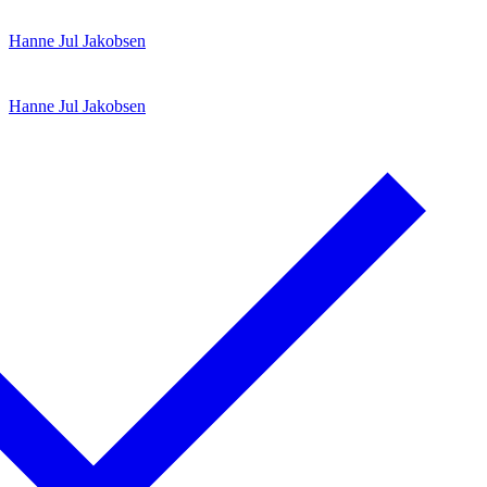
Spring
Menu
Luk
Hanne Jul Jakobsen
til
indhold
Hanne Jul Jakobsen