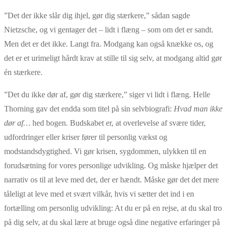
”Det der ikke slår dig ihjel, gør dig stærkere,” sådan sagde
Nietzsche, og vi gentager det – lidt i flæng – som om det er sandt.
Men det er det ikke. Langt fra. Modgang kan også knække os, og
det er et urimeligt hårdt krav at stille til sig selv, at modgang altid gør
én stærkere.
”Det du ikke dør af, gør dig stærkere,” siger vi lidt i flæng. Helle
Thorning gav det endda som titel på sin selvbiografi:
Hvad man ikke
dør af…
hed bogen. Budskabet er, at overlevelse af svære tider,
udfordringer eller kriser fører til personlig vækst og
modstandsdygtighed. Vi gør krisen, sygdommen, ulykken til en
forudsætning for vores personlige udvikling. Og måske hjælper det
narrativ os til at leve med det, der er hændt. Måske gør det det mere
tåleligt at leve med et svært vilkår, hvis vi sætter det ind i en
fortælling om personlig udvikling: At du er på en rejse, at du skal tro
på dig selv, at du skal lære at bruge også dine negative erfaringer på