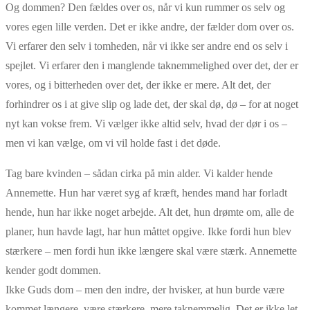
Og dommen? Den fældes over os, når vi kun rummer os selv og
vores egen lille verden. Det er ikke andre, der fælder dom over os.
Vi erfarer den selv i tomheden, når vi ikke ser andre end os selv i
spejlet. Vi erfarer den i manglende taknemmelighed over det, der er
vores, og i bitterheden over det, der ikke er mere. Alt det, der
forhindrer os i at give slip og lade det, der skal dø, dø – for at noget
nyt kan vokse frem. Vi vælger ikke altid selv, hvad der dør i os –
men vi kan vælge, om vi vil holde fast i det døde.
Tag bare kvinden – sådan cirka på min alder. Vi kalder hende
Annemette. Hun har været syg af kræft, hendes mand har forladt
hende, hun har ikke noget arbejde. Alt det, hun drømte om, alle de
planer, hun havde lagt, har hun måttet opgive. Ikke fordi hun blev
stærkere – men fordi hun ikke længere skal være stærk. Annemette
kender godt dommen.
Ikke Guds dom – men den indre, der hvisker, at hun burde være
kommet længere, være stærkere, mere taknemmelig. Det er ikke let,