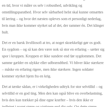
en tid, hvor vi måler os selv i robusthed, udvikling og
omstillingsparathed. Hvor selv sårbarhed helst skal kunne omsættes
til læring – og hvor det næsten opleves som et personligt nederlag,
hvis man ikke kommer styrket ud af det, der rammer én. Det klinger
hult.
Det er en barsk livsfilosofi at tro, at noget skrækkeligt gør os godt.
En sygdom – og så kan den være nok så stor en erfaring – sætter sig
spor i kroppen. Kroppen er ikke sundere end før sygdommen. Det
samme gælder en ulykke eller udbrændthed. Vi bliver ikke stærkere
– måske en erfaring rigere, men ikke stærkere. Ingen soldater
kommer styrket hjem fra en krig.
Det at tænke sådan, er i virkeligheden udtryk for stor selvtillid – og
selvtillid er en god ting. Men den kan også blive en overbelastning,
hvis den kun trækker på dine egne kræfter – hvis den ikke er
indlejret i noget større og vigtigere end dig selv. Og dette større