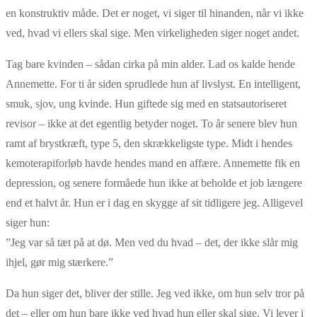
en konstruktiv måde. Det er noget, vi siger til hinanden, når vi ikke
ved, hvad vi ellers skal sige. Men virkeligheden siger noget andet.
Tag bare kvinden – sådan cirka på min alder. Lad os kalde hende
Annemette. For ti år siden sprudlede hun af livslyst. En intelligent,
smuk, sjov, ung kvinde. Hun giftede sig med en statsautoriseret
revisor – ikke at det egentlig betyder noget. To år senere blev hun
ramt af brystkræft, type 5, den skrækkeligste type. Midt i hendes
kemoterapiforløb havde hendes mand en affære. Annemette fik en
depression, og senere formåede hun ikke at beholde et job længere
end et halvt år. Hun er i dag en skygge af sit tidligere jeg. Alligevel
siger hun:
”Jeg var så tæt på at dø. Men ved du hvad – det, der ikke slår mig
ihjel, gør mig stærkere.”
Da hun siger det, bliver der stille. Jeg ved ikke, om hun selv tror på
det – eller om hun bare ikke ved hvad hun eller skal sige. Vi lever i