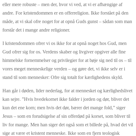
eller mere robuste – men der, hvor vi ved, at vi er afhængige af
andre. For kristendommen er en offerreligion. Ikke forstået på den
måde, at vi skal ofre noget for at opnå Guds gunst – sådan som man
forstår det i mange andre religioner.
I kristendommen ofrer vi os ikke for at opnå noget hos Gud, men
Gud ofrer sig for os. Verdens skaber og livgiver opgiver alle fine
himmelske fornemmelser og privilegier for at bøje sig ned til os – til
vores meget menneskelige verden – og gøre det, vi ikke selv er i
stand til som mennesker: Ofre sig totalt for kærlighedens skyld.
Han går i døden, lider nederlag, for at mennesket og kærlighedslivet
kan sejre. ”Hvis hvedekornet ikke falder i jorden og dør, bliver det
kun det ene korn; men hvis det dør, bærer det mange fold,” siger
Jesus – som en forudsigelse af sin offerdød på korset, som bliver til
liv for mange. Men han siger det også som et billede på, hvad det vil
sige at være et kristent menneske. Ikke som en fjern teologisk