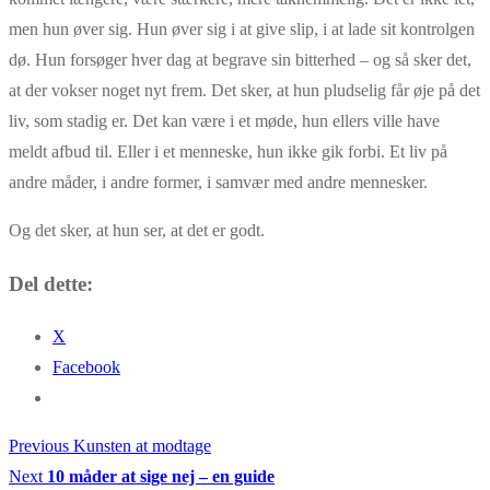
men hun øver sig. Hun øver sig i at give slip, i at lade sit kontrolgen
dø. Hun forsøger hver dag at begrave sin bitterhed – og så sker det,
at der vokser noget nyt frem. Det sker, at hun pludselig får øje på det
liv, som stadig er. Det kan være i et møde, hun ellers ville have
meldt afbud til. Eller i et menneske, hun ikke gik forbi. Et liv på
andre måder, i andre former, i samvær med andre mennesker.
Og det sker, at hun ser, at det er godt.
Del dette:
X
Facebook
Previous
Previous
Kunsten at modtage
Indlægsnavigation
Next
post:
Next
10 måder at sige nej – en guide