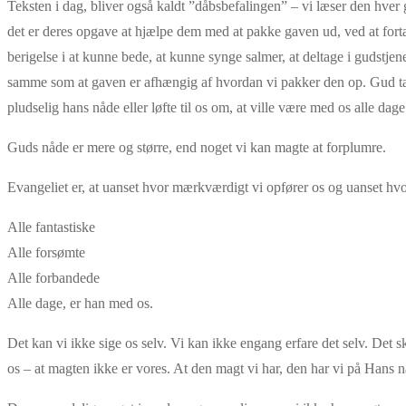
Teksten i dag, bliver også kaldt ”dåbsbefalingen” – vi læser den hver 
det er deres opgave at hjælpe dem med at pakke gaven ud, ved at fortæ
berigelse i at kunne bede, at kunne synge salmer, at deltage i gudstje
samme som at gaven er afhængig af hvordan vi pakker den op. Gud tage
pludselig hans nåde eller løfte til os om, at ville være med os alle dage
Guds nåde er mere og større, end noget vi kan magte at forplumre.
Evangeliet er, at uanset hvor mærkværdigt vi opfører os og uanset hv
Alle fantastiske
Alle forsømte
Alle forbandede
Alle dage, er han med os.
Det kan vi ikke sige os selv. Vi kan ikke engang erfare det selv. Det s
os – at magten ikke er vores. At den magt vi har, den har vi på Hans n