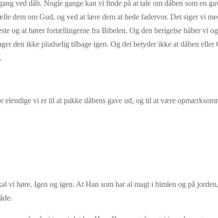
gang ved dåb. Nogle gange kan vi finde på at tale om dåben som en gave 
lle dem om Gud, og ved at lære dem at bede fadervor. Det siger vi med e
neste og at hører fortællingerne fra Bibelen. Og den berigelse håber vi 
r den ikke pludselig tilbage igen. Og det betyder ikke at dåben eller
.
or elendige vi er til at pakke dåbens gave ud, og til at være opmærkso
kal vi høre. Igen og igen. At Han som har al magt i himlen og på jorden, 
åde.