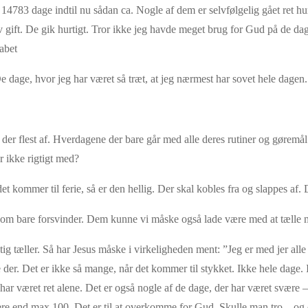
783 dage indtil nu sådan ca. Nogle af dem er selvfølgelig gået ret hurt
gift. De gik hurtigt. Tror ikke jeg havde meget brug for Gud på de dage 
kabet
dage, hvor jeg har været så træt, at jeg nærmest har sovet hele dagen. 
er flest af. Hverdagene der bare går med alle deres rutiner og gøremål
r ikke rigtigt med?
det kommer til ferie, så er den hellig. Der skal kobles fra og slappes af. 
ligesom bare forsvinder. Dem kunne vi måske også lade være med at tælle 
tig tæller. Så har Jesus måske i virkeligheden ment: ”Jeg er med jer alle 
der. Det er ikke så mange, når det kommer til stykket. Ikke hele dage. 
ar været ret alene. Det er også nogle af de dage, der har været svære –
mere end max 100. Det er til at overkomme for Gud. Skulle man tro – og de