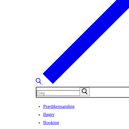
Søg
efter:
Prædikensamling
Bøger
Booking