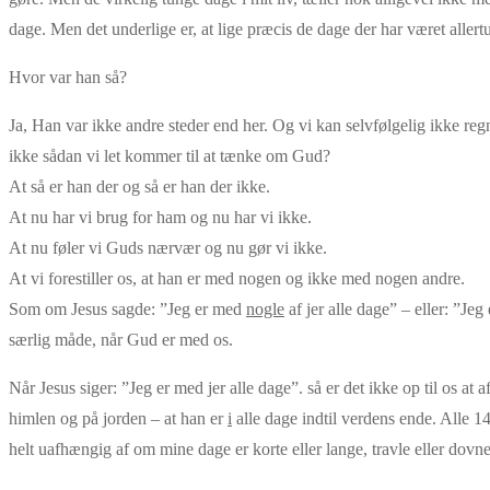
dage. Men det underlige er, at lige præcis de dage der har været allert
Hvor var han så?
Ja, Han var ikke andre steder end her. Og vi kan selvfølgelig ikke regn
ikke sådan vi let kommer til at tænke om Gud?
At så er han der og så er han der ikke.
At nu har vi brug for ham og nu har vi ikke.
At nu føler vi Guds nærvær og nu gør vi ikke.
At vi forestiller os, at han er med nogen og ikke med nogen andre.
Som om Jesus sagde: ”Jeg er med
nogle
af jer alle dage” – eller: ”Jeg
særlig måde, når Gud er med os.
Når Jesus siger: ”Jeg er med jer alle dage”. så er det ikke op til os at
himlen og på jorden – at han er
i
alle dage indtil verdens ende. Alle 
helt uafhængig af om mine dage er korte eller lange, travle eller dovne