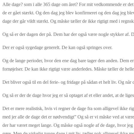
Alle dage? som i alle 365 dage om året? For mit vedkommende er det 14
de er gået stærkt. Og den dag jeg blev konfirmeret og den dag jeg blev 
dage der går vildt stærkt. Og måske tæller de ikke rigtigt med i regns
Og så er der dagen der på. Dem har der også være nogle stykker af. De 
Der er også sygedage generelt. De kan også springes over.
Og de lange perioder, hvor den ene dag bare tager den anden. Dem er d
fornøjelser. De kan ikke rigtigt være anderledes. Måske tæller de helle
Det bliver også til en del ferie- og fridage på sådan et helt liv. Og når 
Og så er der de dage hvor jeg er så optaget af et eller andet, at de 
Det er mere realistisk, hvis vi regner de dage fra som alligevel ikke rig
med jer alle de dage det er nødvendigt” Og så er vi måske ved at være 
der har været meget lange. Og måske også nogle af de dage, hvor jeg h
gøre. Men de virkelig tunge dage i mit liv, tæller nok alligevel ikke 