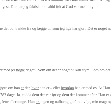
ungest. Der har jeg faktisk ikke altid følt at Gud var med mig.
e det ud, trække fra og lægge til, som jeg lige har gjort. Det er noget n
 er med jer
nogle
dage”. Som om det er noget vi kan styre. Som om det e
 afgøre om han
er
der,
hvor
han er – eller
hvordan
han er med os. At Han e
14783 dage. Ja, endda dem der var før og dem der kommer efter. Han er
, lette eller tunge. Han
er
dagen og uafhængig af min vilje, min magt og