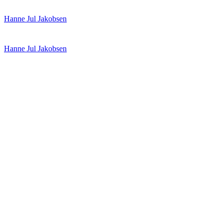
Spring
Menu
Luk
Hanne Jul Jakobsen
til
indhold
Hanne Jul Jakobsen