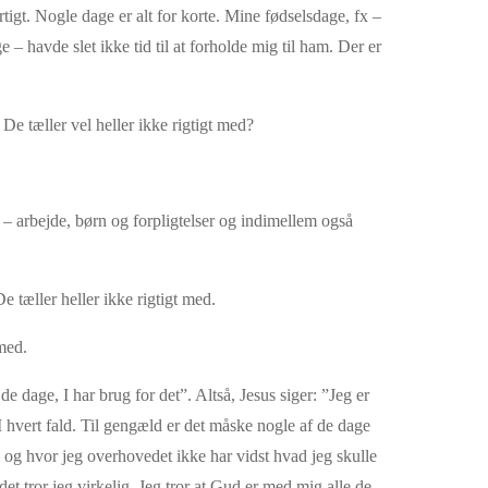
igt. Nogle dage er alt for korte. Mine fødselsdage, fx –
– havde slet ikke tid til at forholde mig til ham. Der er
De tæller vel heller ikke rigtigt med?
 – arbejde, børn og forpligtelser og indimellem også
De tæller heller ikke rigtigt med.
med.
de dage, I har brug for det”. Altså, Jesus siger: ”Jeg er
I hvert fald. Til gengæld er det måske nogle af de dage
 og hvor jeg overhovedet ikke har vidst hvad jeg skulle
t tror jeg virkelig. Jeg tror at Gud er med mig alle de