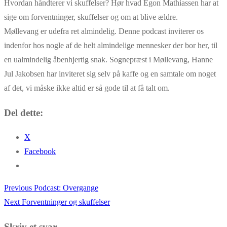
Hvordan håndterer vi skuffelser? Hør hvad Egon Mathiassen har at
sige om forventninger, skuffelser og om at blive ældre.
Møllevang er udefra ret almindelig. Denne podcast inviterer os
indenfor hos nogle af de helt almindelige mennesker der bor her, til
en ualmindelig åbenhjertig snak. Sognepræst i Møllevang, Hanne
Jul Jakobsen har inviteret sig selv på kaffe og en samtale om noget
af det, vi måske ikke altid er så gode til at få talt om.
Del dette:
X
Facebook
Previous
Previous
Podcast: Overgange
Indlægsnavigation
Next
post:
Next
Forventninger og skuffelser
post:
Skriv et svar