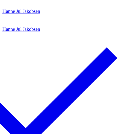
Spring
Menu
Luk
Hanne Jul Jakobsen
til
indhold
Hanne Jul Jakobsen