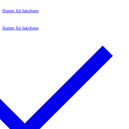
Spring
Menu
Luk
Hanne Jul Jakobsen
til
indhold
Hanne Jul Jakobsen