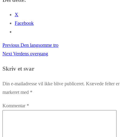
X
Facebook
Previous
Previous
Den langsomme tro
Indlægsnavigation
Next
post:
Next
Verdens overgang
post:
Skriv et svar
Din e-mailadresse vil ikke blive publiceret.
Krævede felter er
markeret med
*
Kommentar
*