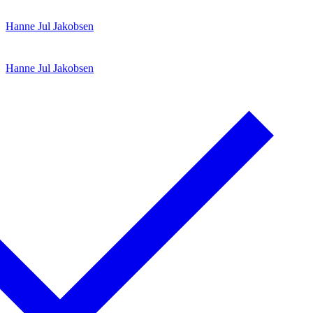
Spring
Menu
Luk
Hanne Jul Jakobsen
til
indhold
Hanne Jul Jakobsen