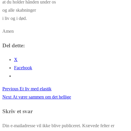
at du holder hånden under os
og alle skabninger
i liv og i død.
Amen
Del dette:
X
Facebook
Previous
Previous
Et liv med elastik
Indlægsnavigation
Next
post:
Next
At være sammen om det hellige
post:
Skriv et svar
Din e-mailadresse vil ikke blive publiceret.
Krævede felter er