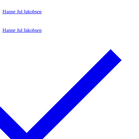
Spring
Menu
Luk
Hanne Jul Jakobsen
til
indhold
Hanne Jul Jakobsen