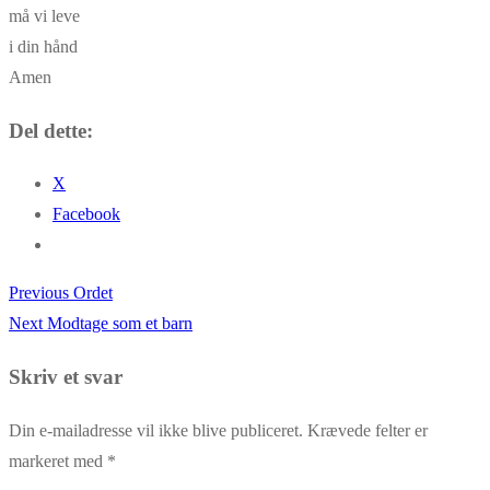
må vi leve
i din hånd
Amen
Del dette:
X
Facebook
Previous
Previous
Ordet
Indlægsnavigation
Next
post:
Next
Modtage som et barn
post:
Skriv et svar
Din e-mailadresse vil ikke blive publiceret.
Krævede felter er
markeret med
*