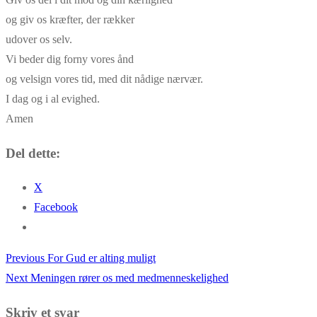
og giv os kræfter, der rækker
udover os selv.
Vi beder dig forny vores ånd
og velsign vores tid, med dit nådige nærvær.
I dag og i al evighed.
Amen
Del dette:
X
Facebook
Previous
Previous
For Gud er alting muligt
Indlægsnavigation
Next
post:
Next
Meningen rører os med medmenneskelighed
post:
Skriv et svar