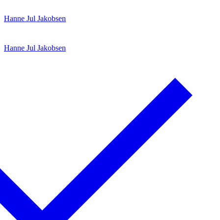
Spring
Menu
Luk
Hanne Jul Jakobsen
til
indhold
Hanne Jul Jakobsen