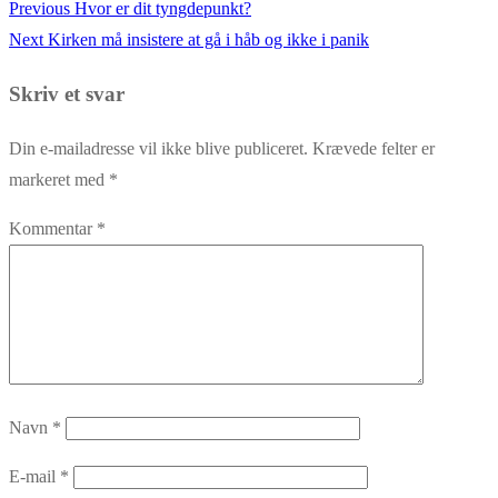
Previous
Previous
Hvor er dit tyngdepunkt?
Indlægsnavigation
Next
post:
Next
Kirken må insistere at gå i håb og ikke i panik
post:
Skriv et svar
Din e-mailadresse vil ikke blive publiceret.
Krævede felter er
markeret med
*
Kommentar
*
Navn
*
E-mail
*