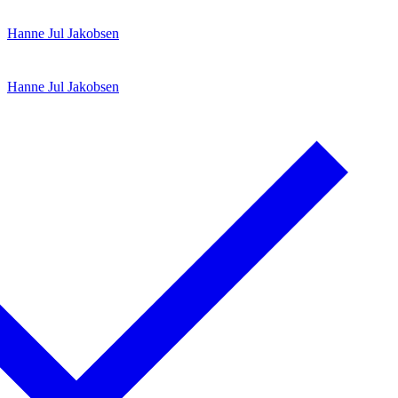
Spring
Menu
Luk
Hanne Jul Jakobsen
til
indhold
Hanne Jul Jakobsen