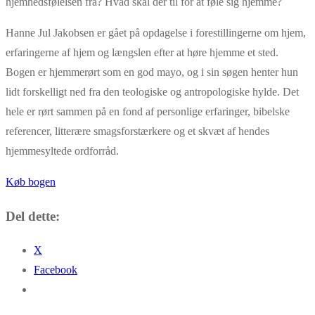
hjemhedsfølelsen fra? Hvad skal der til for at føle sig hjemme?
Hanne Jul Jakobsen er gået på opdagelse i forestillingerne om hjem,
erfaringerne af hjem og længslen efter at høre hjemme et sted.
Bogen er hjemmerørt som en god mayo, og i sin søgen henter hun
lidt forskelligt ned fra den teologiske og antropologiske hylde. Det
hele er rørt sammen på en fond af personlige erfaringer, bibelske
referencer, litterære smagsforstærkere og et skvæt af hendes
hjemmesyltede ordforråd.
Køb bogen
Del dette:
X
Facebook