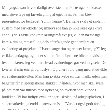
Min yngste søn havde dårligt overstået den første uge i 0. klasse,
med sjove lege og farvelægning af eget navn, før han blev
præsenteret for begrebet ”synlig læring”. Børnene skal i et sindrigt
system med farvekoder og smileys (de kan jo ikke læse og skrive
endnu) dels sætte konkrete læringsmål fx” jeg vil den næste uge
lære 4 rim og remser”, og dels efterfølgende gennemføre en
evaluering af projektet: ”Hvor mange rim og remser lærte jeg?” Jeg
er ikke pædagog, og det er sikkert fint at børnene bliver bevidste om
hvad de lærer. Jeg ved bare hvad evalueringer gør ved mig selv. De
kvæler al min energi og livslyst! Og vi er i fuld gang med at udvikle
en evalueringskultur. Man kan jo ikke købe en liter mælk, uden man
bagefter får et spørgeskema stukket i hånden, hvor man skal svare
på om man var tilfreds med købet og oplevelsen som kunde i
butikken. Vi har indført evalueringer i skolen, på arbejdspladsen, i
supermarkedet, ja endda i soveværelset: ”Var det også godt for dig,