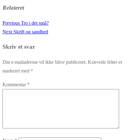
Relateret
Previous
Previous
Tro i det små?
Indlægsnavigation
Next
post:
Next
Skrift og sandhed
post:
Skriv et svar
Din e-mailadresse vil ikke blive publiceret.
Krævede felter er
markeret med
*
Kommentar
*