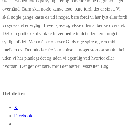
skat?” Al den fokus på synlig læring har efter mine begreber taget
overhånd. Børn skal nogle gange lege, bare fordi det er sjovt. Vi
skal nogle gange kaste os ud i noget, bare fordi vi har lyst eller fordi
vi synes det er vigtigt. Leve, spise og elske uden at tænke over det.
Det kan godt ske at vi ikke bliver bedre til det eller lærer noget
synligt af det. Men måske oplever Guds rige spire og gro midt
imellem os. Det mindste frø kan vokse til noget stort og smukt, helt
uden vi har planlagt det og uden vi egentlig ved hvorfor eller
hvordan. Det gør det bare, fordi det bærer livskraften i sig.
Del dette:
X
Facebook