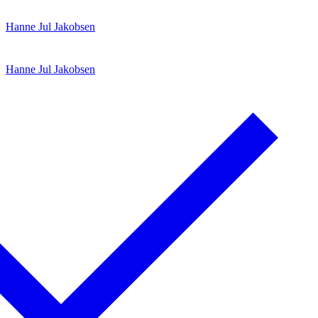
Spring
Menu
Luk
Hanne Jul Jakobsen
til
indhold
Hanne Jul Jakobsen