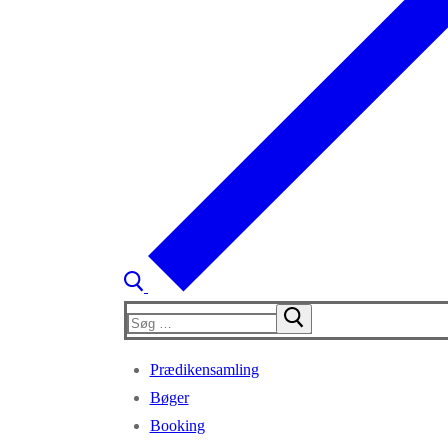
Søg
efter:
Prædikensamling
Bøger
Booking