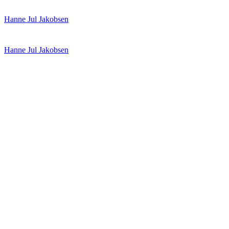
Spring
Menu
Luk
Hanne Jul Jakobsen
til
indhold
Hanne Jul Jakobsen