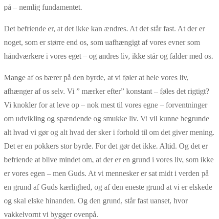
på – nemlig fundamentet.
Det befriende er, at det ikke kan ændres. At det står fast. At der er
noget, som er større end os, som uafhængigt af vores evner som
håndværkere i vores eget – og andres liv, ikke står og falder med os.
Mange af os bærer på den byrde, at vi føler at hele vores liv,
afhænger af os selv. Vi ” mærker efter” konstant – føles det rigtigt?
Vi knokler for at leve op – nok mest til vores egne – forventninger
om udvikling og spændende og smukke liv. Vi vil kunne begrunde
alt hvad vi gør og alt hvad der sker i forhold til om det giver mening.
Det er en pokkers stor byrde. For det gør det ikke. Altid. Og det er
befriende at blive mindet om, at der er en grund i vores liv, som ikke
er vores egen – men Guds. At vi mennesker er sat midt i verden på
en grund af Guds kærlighed, og af den eneste grund at vi er elskede
og skal elske hinanden. Og den grund, står fast uanset, hvor
vakkelvornt vi bygger ovenpå.