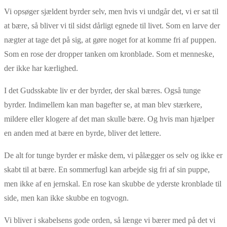
Vi opsøger sjældent byrder selv, men hvis vi undgår det, vi er sat til
at bære, så bliver vi til sidst dårligt egnede til livet. Som en larve der
nægter at tage det på sig, at gøre noget for at komme fri af puppen.
Som en rose der dropper tanken om kronblade. Som et menneske,
der ikke har kærlighed.
I det Gudsskabte liv er der byrder, der skal bæres. Også tunge
byrder. Indimellem kan man bagefter se, at man blev stærkere,
mildere eller klogere af det man skulle bære. Og hvis man hjælper
en anden med at bære en byrde, bliver det lettere.
De alt for tunge byrder er måske dem, vi pålægger os selv og ikke er
skabt til at bære. En sommerfugl kan arbejde sig fri af sin puppe,
men ikke af en jernskal. En rose kan skubbe de yderste kronblade til
side, men kan ikke skubbe en togvogn.
Vi bliver i skabelsens gode orden, så længe vi bærer med på det vi