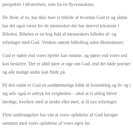
perspektiv i tilværelsen, som fra en flyvemaskine.
De fleste af os, har ikke bare et billede af hvordan Gud er og sådan
har det også været for de mennesker der har skrevet teksterne i
Bibelen. Bibelen er en bog fuld af menneskers billeder af- og
erfaringer med Gud. Verdens største billedbog uden illustrationer.
Gud er større end vores hjerter kan rumme, og større end vores ord
kan beskrive. Der er altid mere at sige om Gud, end det både præster
og alle mulige andre kan finde på.
På den måde er Gud en uudtømmelige kilde til forundring og liv og i
sig selv også et udtryk for evigheden – altså at vi aldrig bliver
færdige, hverken med at tænke eller med, at få nye erfaringer.
Flere undersøgelser har vist at vores opfattelse af Gud hænger
sammen med vores opfattelse af vores egen far.