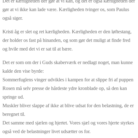
Det er kærligheden der gør at vi kan, og det er også kærligheden der
gør at vi ikke kan lade være. Kærligheden tvinger os, som Paulus
også siger.
Kristi åg er slet og ret kærligheden. Kærligheden er den løftestang,
der holder os fast på hinanden, og som gør det muligt at finde fred
og hvile med det vi er sat til at bære.
Det er som om der i Guds skaberværk er nedlagt noget, man kunne
kalde den vise byrde:
Sommerfuglens vinger udvikles i kampen for at slippe fri af puppen
Rosen må selv presse de hårdeste ydre kronblade op, så den kan
springe ud.
Muskler bliver slappe af ikke at blive udsat for den belastning, de er
beregnet til.
Det samme med sjælen og hjertet. Vores sjæl og vores hjerte styrkes
også ved de belastninger livet udsætter os for.