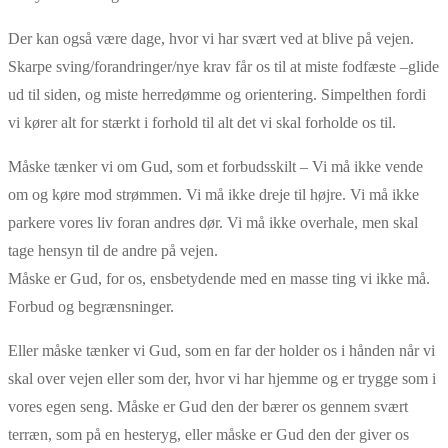
Der kan også være dage, hvor vi har svært ved at blive på vejen.
Skarpe sving/forandringer/nye krav får os til at miste fodfæste –glide
ud til siden, og miste herredømme og orientering. Simpelthen fordi
vi kører alt for stærkt i forhold til alt det vi skal forholde os til.
Måske tænker vi om Gud, som et forbudsskilt – Vi må ikke vende
om og køre mod strømmen. Vi må ikke dreje til højre. Vi må ikke
parkere vores liv foran andres dør. Vi må ikke overhale, men skal
tage hensyn til de andre på vejen.
Måske er Gud, for os, ensbetydende med en masse ting vi ikke må.
Forbud og begrænsninger.
Eller måske tænker vi Gud, som en far der holder os i hånden når vi
skal over vejen eller som der, hvor vi har hjemme og er trygge som i
vores egen seng. Måske er Gud den der bærer os gennem svært
terræn, som på en hesteryg, eller måske er Gud den der giver os