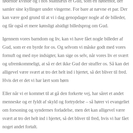
fødende kvinde og i hos Matthæus er Gud, som en hønemor, der
samler sine kyllinger under vingerne. For bare at nævne et par. Der
kan være god grund til at vi i dag genopdager nogle af de billeder,
og får også et mere kønsligt alsidigt billedsprog om Gud.
Igennem vores barndom og liv, kan vi have fået nogle billeder af
Gud, som er en byrde for os. Og selvom vi måske godt med vores
fornuft og med nye indsigter, kan sige os selv, når vores liv er svært
og ufremkommeligt, at så er det ikke Gud der straffer os. Så kan det
alligevel være svært at tro det helt ind i hjertet, så det bliver til fred.
Hvis det er det vi har lært som børn
Eller når vi er kommet til at gå den forkerte vej, har såret et andet
menneske og er fyldt af skyld og fortrydelse – så hører vi evangeliet
om forsoning og syndernes forladelse, men det kan alligevel være
svært at tro det helt ind i hjertet, så det bliver til fred, hvis vi har fået
noget andet fortalt.