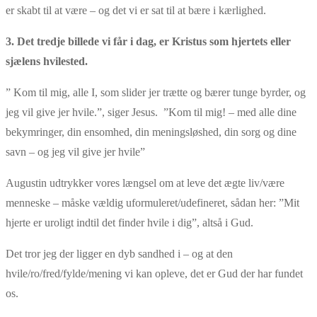
er skabt til at være – og det vi er sat til at bære i kærlighed.
3. Det tredje billede vi får i dag, er Kristus som hjertets eller
sjælens hvilested.
” Kom til mig, alle I, som slider jer trætte og bærer tunge byrder, og
jeg vil give jer hvile.”, siger Jesus. ”Kom til mig! – med alle dine
bekymringer, din ensomhed, din meningsløshed, din sorg og dine
savn – og jeg vil give jer hvile”
Augustin udtrykker vores længsel om at leve det ægte liv/være
menneske – måske vældig uformuleret/udefineret, sådan her: ”Mit
hjerte er uroligt indtil det finder hvile i dig”, altså i Gud.
Det tror jeg der ligger en dyb sandhed i – og at den
hvile/ro/fred/fylde/mening vi kan opleve, det er Gud der har fundet
os.