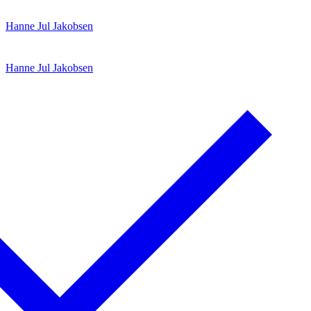
Spring
Menu
Luk
Hanne Jul Jakobsen
til
indhold
Hanne Jul Jakobsen