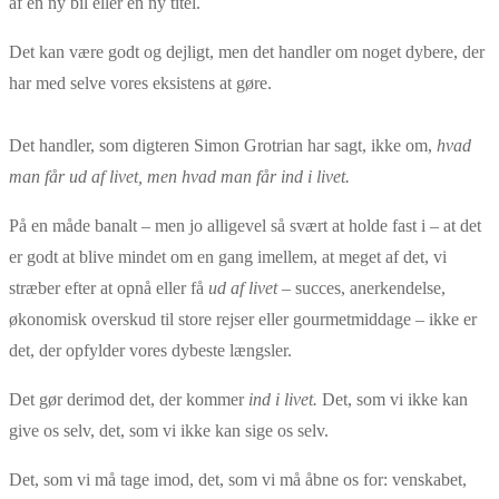
af en ny bil eller en ny titel.
Det kan være godt og dejligt, men det handler om noget dybere, der
har med selve vores eksistens at gøre.
Det handler, som digteren Simon Grotrian har sagt, ikke om,
hvad
man får ud af livet, men hvad man får ind i livet.
På en måde banalt – men jo alligevel så svært at holde fast i – at det
er godt at blive mindet om en gang imellem, at meget af det, vi
stræber efter at opnå eller få
ud af livet
– succes, anerkendelse,
økonomisk overskud til store rejser eller gourmetmiddage – ikke er
det, der opfylder vores dybeste længsler.
Det gør derimod det, der kommer
ind i livet.
Det, som vi ikke kan
give os selv, det, som vi ikke kan sige os selv.
Det, som vi må tage imod, det, som vi må åbne os for: venskabet,