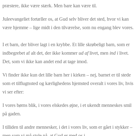
præstere, ikke være stærk. Men bare kan være til.
Juleevangeliet fortæller os, at Gud selv bliver det sted, hvor vi kan
være hjemme – lige midt i den tilværelse, som nu engang blev vores.
I et barn, der bliver lagt i en krybbe. Et lille skrøbeligt barn, som er
indbegrebet af alt det, der ikke kommer
ud af
livet, men
ind i
livet.
Det, som vi ikke kan andet end at tage imod.
Vi finder ikke kun det lille barn her i kirken – nej, barnet er til stede
som et tilflugtssted og kærlighedens hjemsted overalt i vores liv, hvis
vi ser efter:
I vores børns blik, i vores elskedes øjne, i et ukendt menneskes smil
på gaden.
I tilliden til andre mennesker, i det i vores liv, som er gået i stykker –
men som vi må stole på, at Gud er med os i.