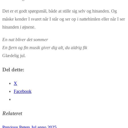
Det er et godt spørgsmål, både at stille sig selv og hinanden. Og
måske kender I svaret når I står og ser op i nattehimlen eller når I ser
hinanden i øjnene.
En nat bliver det sommer
En fjern og fin musik giver dig alt, du aldrig fik
Glædelig jul.
Del dette:
X
Facebook
Relateret
Previous
Previous
Peters Jul anno 2025