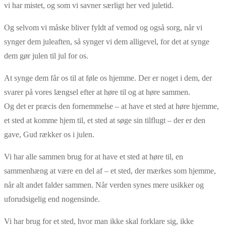
vi har mistet, og som vi savner særligt her ved juletid.
Og selvom vi måske bliver fyldt af vemod og også sorg, når vi
synger dem juleaften, så synger vi dem alligevel, for det at synge
dem gør julen til jul for os.
At synge dem får os til at føle os hjemme. Der er noget i dem, der
svarer på vores længsel efter at høre til og at høre sammen.
Og det er præcis den fornemmelse – at have et sted at høre hjemme,
et sted at komme hjem til, et sted at søge sin tilflugt – der er den
gave, Gud rækker os i julen.
Vi har alle sammen brug for at have et sted at høre til, en
sammenhæng at være en del af – et sted, der mærkes som hjemme,
når alt andet falder sammen. Når verden synes mere usikker og
uforudsigelig end nogensinde.
Vi har brug for et sted, hvor man ikke skal forklare sig, ikke