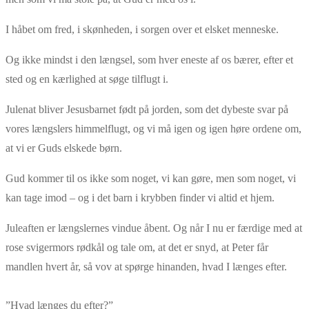
I håbet om fred, i skønheden, i sorgen over et elsket menneske.
Og ikke mindst i den længsel, som hver eneste af os bærer, efter et
sted og en kærlighed at søge tilflugt i.
Julenat bliver Jesusbarnet født på jorden, som det dybeste svar på
vores længslers himmelflugt, og vi må igen og igen høre ordene om,
at vi er Guds elskede børn.
Gud kommer til os ikke som noget, vi kan gøre, men som noget, vi
kan tage imod – og i det barn i krybben finder vi altid et hjem.
Juleaften er længslernes vindue åbent. Og når I nu er færdige med at
rose svigermors rødkål og tale om, at det er snyd, at Peter får
mandlen hvert år, så vov at spørge hinanden, hvad I længes efter.
”Hvad længes du efter?”