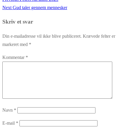
Indlægsnavigation
Next
post:
Next
Gud taler gennem mennesker
post:
Skriv et svar
Din e-mailadresse vil ikke blive publiceret.
Krævede felter er
markeret med
*
Kommentar
*
Navn
*
E-mail
*