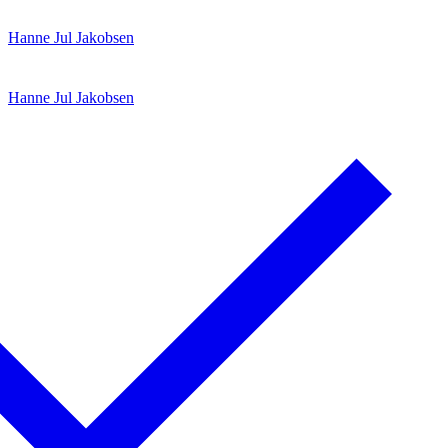
Spring
Menu
Luk
Hanne Jul Jakobsen
til
indhold
Hanne Jul Jakobsen