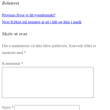
Relateret
Previous
Previous
Hvor er dit tyngdepunkt?
Indlægsnavigation
Next
post:
Next
Kirken må insistere at gå i håb og ikke i panik
post:
Skriv et svar
Din e-mailadresse vil ikke blive publiceret.
Krævede felter er
markeret med
*
Kommentar
*
Navn
*