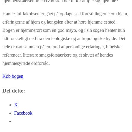
hjemhedsfølelsen fra? Hvad skal der til for at føle sig hjemme?
Hanne Jul Jakobsen er gået på opdagelse i forestillingerne om hjem,
erfaringerne af hjem og længslen efter at høre hjemme et sted.
Bogen er hjemmerørt som en god mayo, og i sin søgen henter hun
lidt forskelligt ned fra den teologiske og antropologiske hylde. Det
hele er rørt sammen på en fond af personlige erfaringer, bibelske
referencer, litterære smagsforstærkere og et skvæt af hendes
hjemmesyltede ordforråd.
Køb bogen
Del dette:
X
Facebook